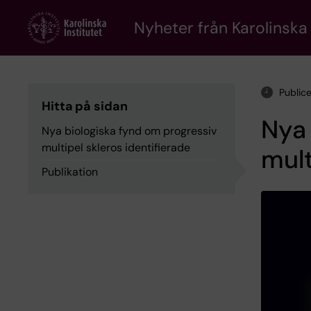
Skip
to
Nyheter från Karolinska 
main
content
Public
Hitta på sidan
Nya 
Nya biologiska fynd om progressiv
multipel skleros identifierade
mult
Publikation