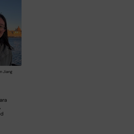
n Jiang
ara
,
ed