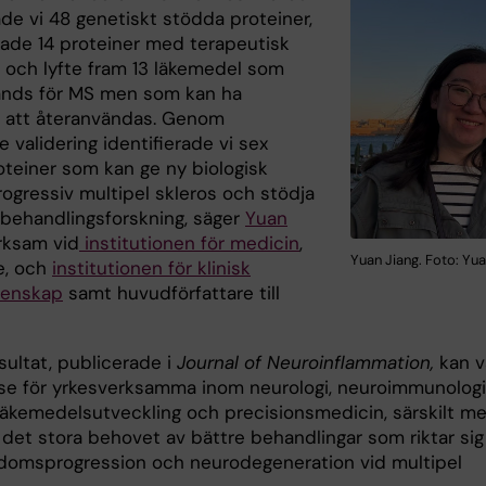
ade vi 48 genetiskt stödda proteiner,
erade 14 proteiner med terapeutisk
l och lyfte fram 13 läkemedel som
änds för MS men som kan ha
l att återanvändas. Genom
re validering identifierade vi sex
oteiner som kan ge ny biologisk
progressiv multipel skleros och stödja
 behandlingsforskning, säger
Yuan
erksam vid
institutionen för medicin
,
Yuan Jiang. Foto: Yua
e, och
institutionen för klinisk
tenskap
samt huvudförfattare till
sultat, publicerade i
Journal of Neuroinflammation,
kan v
sse för yrkesverksamma inom neurologi, neuroimmunologi
 läkemedelsutveckling och precisionsmedicin, särskilt m
 det stora behovet av bättre behandlingar som riktar sig
domsprogression och neurodegeneration vid multipel