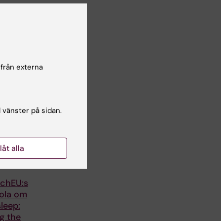
 från externa
l vänster på sidan.
llåt alla
chEU:s
kola om
leep:
g the