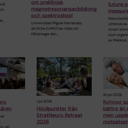
om preklinisk
future o
avík
magnetresonansavbildning
och
measur
och spektroskopi
NeurotechE
ar…
Universidad Miguel Hernández
vinterskol
de Elche (UMH) har nöjet att
smart sömn
tillkännage den…
som organi
av Medical
16 jun 2026
uro
Kvinnor s
1 jul 2026
kåren
bättre än
Höjdpunkter från
men upple
StratNeuro Retreat
har
motsatse
2026
t
ör att