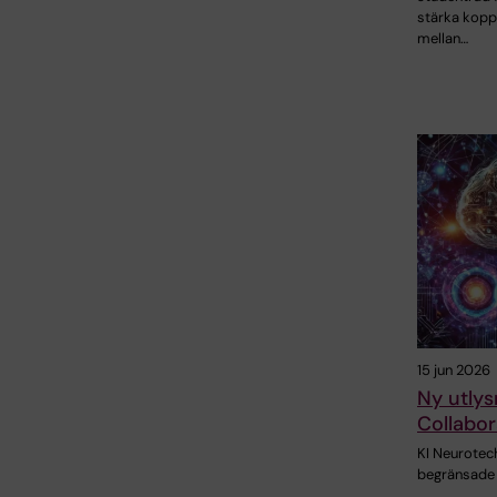
stärka kopp
mellan…
15 jun 2026
Ny utlys
Collabor
KI Neurotec
begränsade m