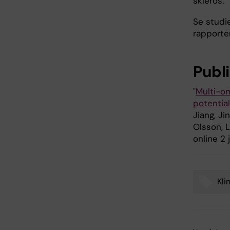
skleros.
Se studi
rapporter
Publ
"
Multi-om
potential
Jiang, Ji
Olsson, L
online 2
Kli
Tags