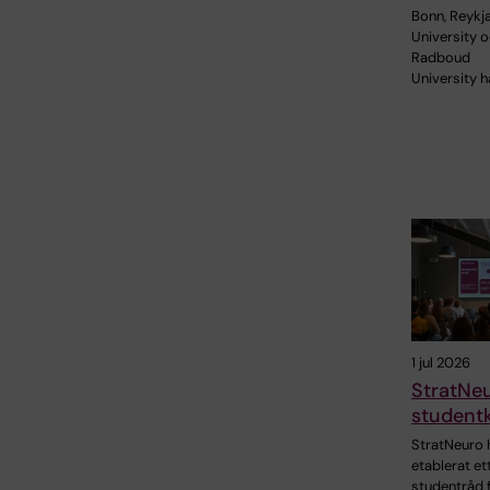
Bonn, Reykj
University 
Radboud
University h
1 jul 2026
StratNe
student
StratNeuro 
etablerat et
studentråd f