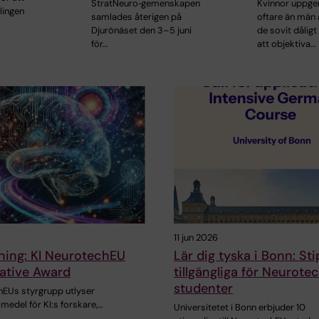
Kvinnor uppge
StratNeuro‑gemenskapen
lingen
oftare än män 
samlades återigen på
de sovit dåligt
Djurönäset den 3–5 juni
att objektiva…
för…
11 jun 2026
ning: KI NeurotechEU
Lär dig tyska i Bonn: St
ative Award
tillgängliga för Neurot
studenter
hEUs styrgrupp utlyser
edel för KI:s forskare,…
Universitetet i Bonn erbjuder 10