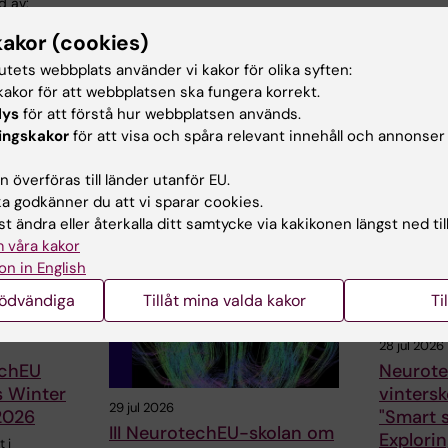
d av:
arskjöld
2026-06-10
kakor (cookies)
tutets webbplats använder vi kakor för olika syften:
akor för att webbplatsen ska fungera korrekt.
lys
för att förstå hur webbplatsen används.
ingskakor
för att visa och spåra relevant innehåll och annonser
 överföras till länder utanför EU.
ade artiklar
 godkänner du att vi sparar cookies.
t ändra eller återkalla ditt samtycke via kakikonen längst ned til
 våra kakor
on in English
nödvändiga
Tillåt mina valda kakor
Ti
28 jul 2026
chEU
Neurote
s Winter
vinters
29 jul 2026
2026
"Smart s
III NeurotechEU-skolan om
Explorin
 i