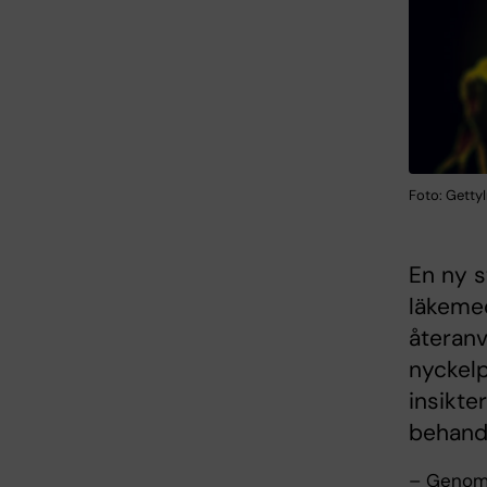
Foto: Getty
En ny s
läkemed
återanv
nyckelp
insikte
behandl
– Genom 