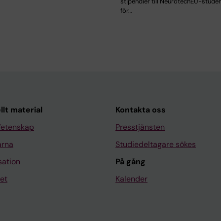
stipendier till NeurotechEU-stude
för…
llt material
Kontakta oss
Vetenskap
Presstjänsten
arna
Studiedeltagare sökes
sation
På gång
et
Kalender