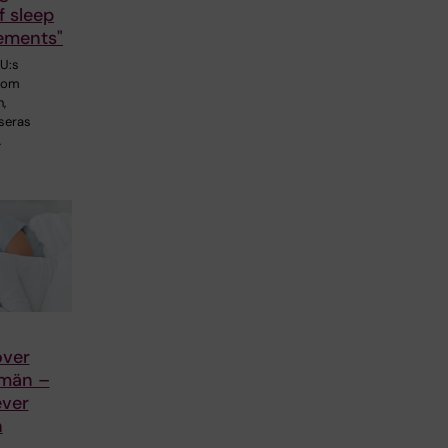
f sleep
ements"
U:s
a om
,
seras
…
over
 män –
ver
n