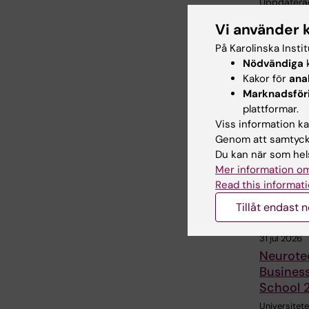
Uppdatera
Anne Hamm
Vi använder 
På Karolinska Insti
Nödvändiga
k
Dela
Kakor för
ana
Marknadsför
plattformar.
Viss information kan
Relater
Genom att samtycka
Du kan när som hels
Mer information om
Read this informati
Tillåt endast 
31 jul 2026
Neurote
Busines
School 
Universitetet