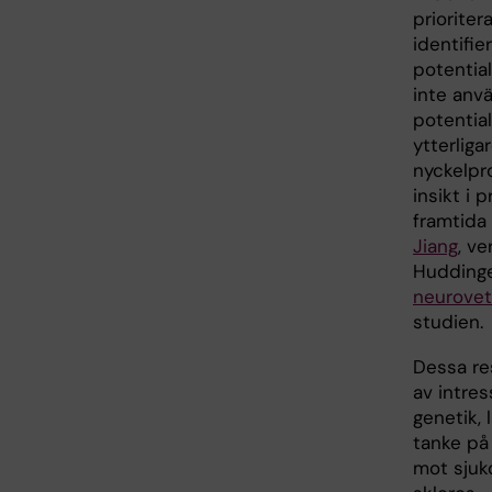
prioriter
identifi
potentia
inte anv
potentia
ytterliga
nyckelpr
insikt i 
framtida
Jiang
, v
Hudding
neurove
studien.
Dessa re
av intre
genetik,
tanke på
mot sjuk