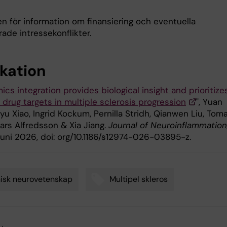
en för information om finansiering och eventuella
ade intressekonflikter.
ikation
ics integration provides biological insight and prioritize
 drug targets in multiple sclerosis progression
", Yuan
nyu Xiao, Ingrid Kockum, Pernilla Stridh, Qianwen Liu, Tom
ars Alfredsson & Xia Jiang.
Journal of Neuroinflammation
 juni 2026, doi: org/10.1186/s12974-026-03895-z.
nisk neurovetenskap
Multipel skleros