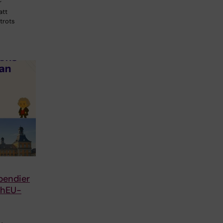
r
att
 trots
ipendier
echEU-