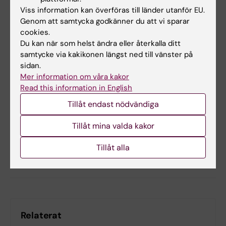
Alzheimer Research and Therapy,
online 20
Viss information kan överföras till länder utanför EU.
Genom att samtycka godkänner du att vi sparar
december 2023, doi: 10.1186/s13195-023-
cookies.
01360-0
Du kan när som helst ändra eller återkalla ditt
samtycke via kakikonen längst ned till vänster på
sidan.
Alzheimers sjukdom
Demens
Läkemedel
Mer information om våra kakor
Tags
Read this information in English
Tillåt endast nödvändiga
Uppdaterad av:
Anna Björklund
2023-12-21
Tillåt mina valda kakor
Tillåt alla
Dela
Relaterat