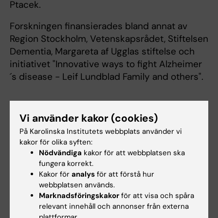
Ptacek.
Forskningen finansierades bland annat av
Region Stockholm, Vetenskapsrådet, Stiftelsen
Dementia, Margareta af Ugglas stiftelse och
initiativet "Innovative ways to fight Alzheimer
´s disease - Leif Lundblad Family and others".
Publikation
Vi använder kakor (cookies)
“Statins and cognitive decline in patients with
På Karolinska Institutets webbplats använder vi
Alzheimer’s and mixed dementia: A
kakor för olika syften:
longitudinal registry-based cohort study”
Nödvändiga
kakor för att webbplatsen ska
Bojana Petek, Henrike Häbel, Hong Xu, Marta
fungera korrekt.
Kakor för
analys
för att förstå hur
Villa-Lopez, Irena Kalar, Minh Tuan Hoang, Silvia
webbplatsen används.
Maioli, Joana B. Pereira, Shayan Mostafaei,
Marknadsföringskakor
för att visa och spåra
Bengt Winblad, Milica Gregoric Kramberger,
relevant innehåll och annonser från externa
Maria Eriksdotter, Sara Garcia-Ptacek,
plattformar.