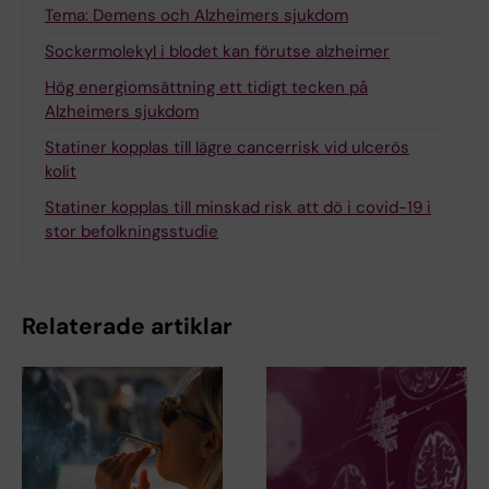
Tema: Demens och Alzheimers sjukdom
Sockermolekyl i blodet kan förutse alzheimer
Hög energiomsättning ett tidigt tecken på
Alzheimers sjukdom
Statiner kopplas till lägre cancerrisk vid ulcerös
kolit
Statiner kopplas till minskad risk att dö i covid-19 i
stor befolkningsstudie
Relaterade artiklar