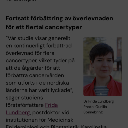
Fortsatt förbättring av överlevnaden
för ett flertal cancertyper
”Vår studie visar generellt
en kontinuerligt förbättrad
överlevnad för flera
cancertyper, vilket tyder på
att de åtgärder för att
förbättra cancervården
som utförts i de nordiska
länderna har varit lyckade”,
säger studiens
Dr Frida Lundberg
förstaförfattare
Frida
Photo: Gunilla
Lundberg
, postdoktor vid
Sonnebring
institutionen för Medicinsk
Epidemiologi och Biostatistik, Karolinska