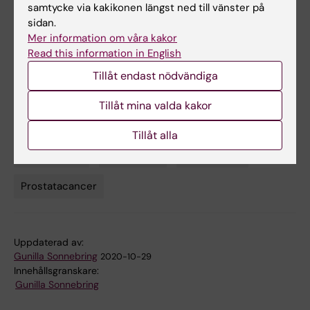
Professor
samtycke via kakikonen längst ned till vänster på
Telefon:
sidan.
070-771 5655
Mer information om våra kakor
E-post:
Read this information in English
Mats.Lambe@ki.se
Tillåt endast nödvändiga
Tillåt mina valda kakor
Bröstcancer
Cancer och onkologi
Tags
Tillåt alla
Epidemiologi
Hudcancer
Lungcancer
Prostatacancer
Uppdaterad av:
Gunilla Sonnebring
2020-10-29
Innehållsgranskare:
Gunilla Sonnebring