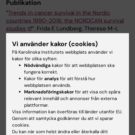
Publikation
”
Trends in cancer survival in the Nordic
countries 1990-2016: the NORDCAN survival
studies
”. Frida E Lundberg, Therese M-L
Andersson, Mats Lambe, Gerda Engholm, Lina
Vi använder kakor (cookies)
Steinrud Mørch, Tom Børge Johannesen, Anni
Virtanen, David Pettersson, Elínborg J
På Karolinska Institutets webbplats använder vi
kakor för olika syften:
Ólafsdóttir, Helgi Birgisson, Anna L V
Nödvändiga
kakor för att webbplatsen ska
Johansson, Paul C Lambert. Acta Oncologica,
fungera korrekt.
online 19 October 2020, doi:
Kakor för
analys
för att förstå hur
10.1080/0284186X.2020.1822544
webbplatsen används.
Marknadsföringskakor
för att visa och spåra
relevant innehåll och annonser från externa
Kontaktperson
plattformar.
Viss information kan överföras till länder utanför EU.
Genom att samtycka godkänner du att vi sparar
cookies.
Mats Lambe
Du kan när som helst ändra eller återkalla ditt