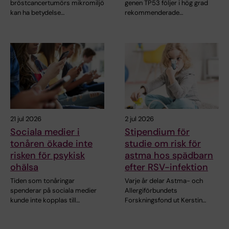
bröstcancertumörs mikromiljö
genen TP53 följer i hög grad
kan ha betydelse…
rekommenderade…
21 jul 2026
2 jul 2026
Sociala medier i
Stipendium för
tonåren ökade inte
studie om risk för
risken för psykisk
astma hos spädbarn
ohälsa
efter RSV-infektion
Tiden som tonåringar
Varje år delar Astma- och
spenderar på sociala medier
Allergiförbundets
kunde inte kopplas till…
Forskningsfond ut Kerstin…