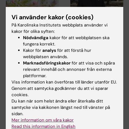
Vi använder kakor (cookies)
24 jun 2026
18 jun 2026
På Karolinska Institutets webbplats använder vi
Tentamensservice
Sveriges
kakor för olika syften:
sommarstängt för
studentkårer om
Nödvändiga
kakor för att webbplatsen ska
prov v.27-v.32
klimatkrisen:
fungera korrekt.
Universiteten
Tentamensservice har
Kakor för
analys
för att förstå hur
behöver leva som de
sommarstängt och genomför
webbplatsen används.
inga prov i skrivsal mellan…
lär
Marknadsföringskakor
för att visa och spåra
relevant innehåll och annonser från externa
Enligt Sveriges förenade
studentkårer (SFS) behöver
plattformar.
alla studenter få rätt…
Viss information kan överföras till länder utanför EU.
Genom att samtycka godkänner du att vi sparar
cookies.
Du kan när som helst ändra eller återkalla ditt
samtycke via kakikonen längst ned till vänster på
sidan.
Mer information om våra kakor
Read this information in English