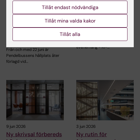
Tillåt endast nödvändiga
12 jun 2026
11 jun 2026
Pendelbussens
Samla laget – allt om
Tillåt mina valda kakor
hållplats åter från
årets KI-lopp!
Nobels väg den 22
Tillåt alla
Den 24 september är det dags
juni
för årets mest energifyllda
evenemang - KI-…
Från och med 22 juni är
Pendelbussens hållplats åter
förlagd vid…
9 jun 2026
3 jun 2026
Ny skrivsal förbereds
Ny rutin för