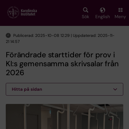
Skip
to
main
Sök
English
Meny
content
Publicerad: 2025-10-08 12:29 | Uppdaterad: 2025-11-
21 14:57
Förändrade starttider för prov i
KI:s gemensamma skrivsalar från
2026
Hitta på sidan