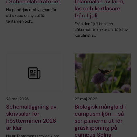
i Scheelelaboratoriet
felanmälan av larm,
lås och kortläsare
Nu påbörjas ombyggnad för
från 1 juli
att skapa en ny sal för
tentamen och…
Från den 1 juli finns en
säkerhetstekniker anställd av
Karolinska…
28 maj 2026
26 maj 2026
Schemaläggning av
Biologisk mångfald i
skrivsalar för
campusmiljön – så
höstterminen 2026
ser planerna ut för
är klar
gräsklippning på
campus Solna
Nu är Tentamensservice klara