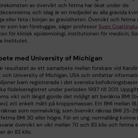
 Förekomsten av övervikt och fetma har ökat under de
ecennierna, och idag är en tredjedel av alla gravida kvi
ga eller feta i början av graviditeten. Övervikt och fetma 
orer som kan förebyggas, säger professor
Sven Cnattingiu
en för klinisk epidemiologi, institutionen för medicin, So
a Institutet.
ete med University of Michigan
r resultatet av ett samarbete mellan forskare vid Karoli
t och University of Michigan, USA och omfattar informati
miljoner barn registrerade i det svenska befolkningsbase
a födelseregistret under perioden 1997 till 2011. Uppgif
ns vikt och längd gjorde det möjligt att beräkna BMI (
ex), ett enkelt mått på kroppsmassan. Ett BMI mellan 18,
 räknas som normalviktig, som övervikt räknas BMI 25-29
fetma BMI 30 eller högre. För en ung, normallång kvinna 
varar övervikt en vikt mellan 70 och 83 kilo och fetma 
er än 83 kilo.