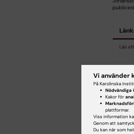
Johansso
publicera
Länk
Läs et
Vi använder 
Ped
Tags
På Karolinska Insti
Nödvändiga
k
Neo
Kakor för
ana
Marknadsför
plattformar.
Viss information kan
Uppdatera
Genom att samtycka
Webb Adm
Du kan när som hels