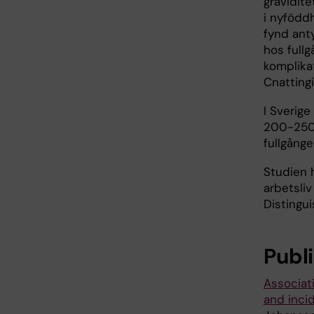
gravidit
i nyfödd
fynd ant
hos fullg
komplika
Cnattingi
I Sverig
200-250 
fullgånge
Studien h
arbetsliv
Distingui
Publ
Associat
and inci