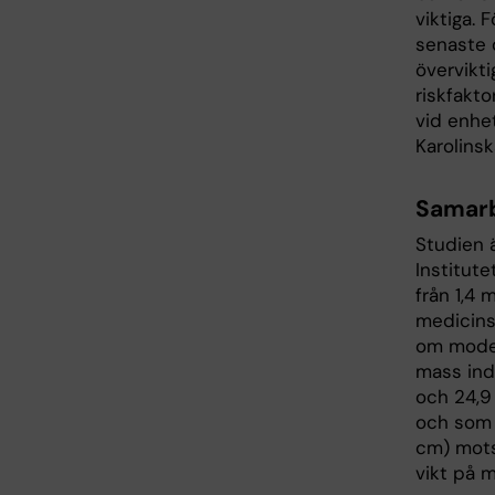
viktiga.
senaste d
övervikti
riskfakt
vid enhet
Karolinsk
Samarb
Studien ä
Institute
från 1,4 
medicinsk
om moder
mass ind
och 24,9
och som 
cm) mots
vikt på m