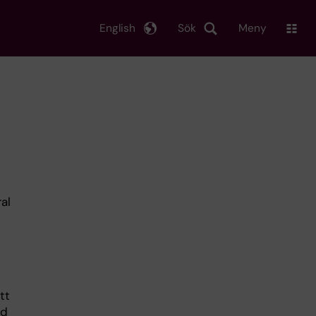
English
Sök
Meny
al
tt
nd