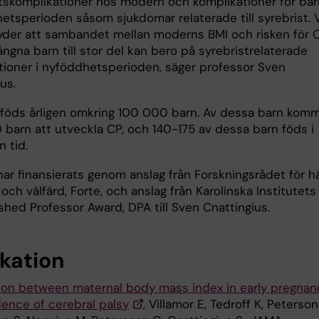
etskomplikationer hos modern och komplikationer för ba
hetsperioden såsom sjukdomar relaterade till syrebrist. 
yder att sambandet mellan moderns BMI och risken för 
ångna barn till stor del kan bero på syrebristrelaterade
tioner i nyföddhetsperioden, säger professor Sven
us.
e föds årligen omkring 100 000 barn. Av dessa barn kom
barn att utveckla CP, och 140-175 av dessa barn föds i
n tid.
ar finansierats genom anslag från Forskningsrådet för hä
 och välfärd, Forte, och anslag från Karolinska Institutets
shed Professor Award, DPA till Sven Cnattingius.
ikation
ion between maternal body mass index in early pregnan
dence of cerebral palsy
, Villamor E, Tedroff K, Peterson