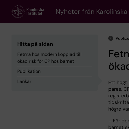
Skip
to
Nyheter från Karolinska 
main
content
Public
Hitta på sidan
Fetm
Fetma hos modern kopplad till
ökad risk för CP hos barnet
ökad
Publikation
Länkar
Ett högt 
pares, C
register
tidskrift
högre var
– För den
barnet s