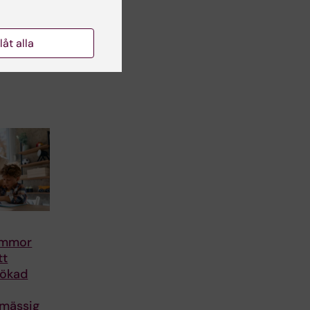
llåt alla
mammor
tt
 ökad
smässig