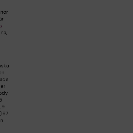
nnor
är
s
lna,
nska
on
rade
ter
body
5
,9
(167
en