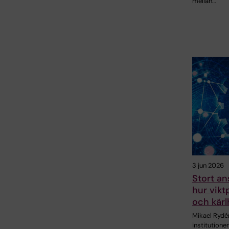
mellan…
3 jun 2026
Stort an
hur vikt
och kärl
Mikael Rydén
institutione