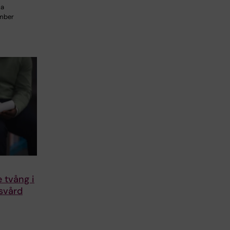
ka
ember
 tvång i
svård