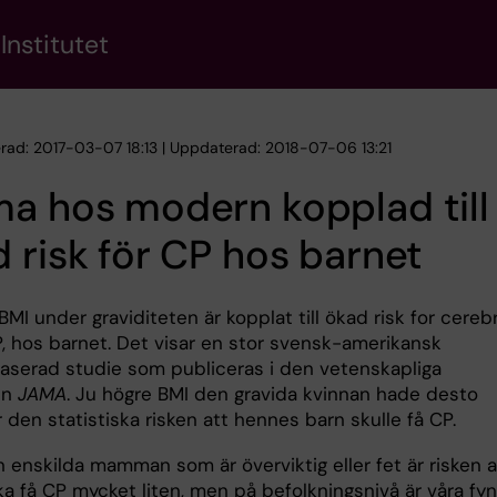
Institutet
erad: 2017-03-07 18:13 | Uppdaterad: 2018-07-06 13:21
a hos modern kopplad till
 risk för CP hos barnet
BMI under graviditeten är kopplat till ökad risk for cerebr
P, hos barnet. Det visar en stor svensk-amerikansk
baserad studie som publiceras i den vetenskapliga
en
JAMA
. Ju högre BMI den gravida kvinnan hade desto
 den statistiska risken att hennes barn skulle få CP.
 enskilda mamman som är överviktig eller fet är risken a
ka få CP mycket liten, men på befolkningsnivå är våra fy