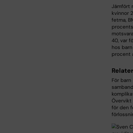
Jämfört m
kvinnor 2
fetma, BM
procents
motsvara
40, var f
hos barn 
procent 
Relater
För barn 
sambande
komplikat
Övervikt
för den 
förlossni