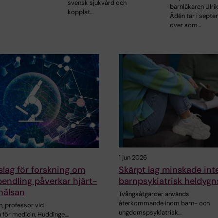
svensk sjukvård och
barnläkaren Ulri
kopplat…
Ådén tar i sept
över som…
1 jun 2026
slag för forskning om
Skärpt lag minskade inte
pendling påverkar hjärt-
barnpsykiatrisk heldygn
hälsan
Tvångsåtgärder används
återkommande inom barn- och
, professor vid
ungdomspsykiatrisk…
n för medicin, Huddinge,…