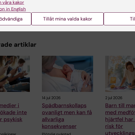
 våra kakor
on in English
nödvändiga
Tillåt mina valda kakor
Ti
ade artiklar
14 jul 2026
2 jul 2026
medier i
Spädbarnskollaps
Barn till 
ökade inte
ovanligt men kan få
med medfö
ör psykisk
allvarliga
hjärtfel har
konsekvenser
risk för
utveckling
onåringar
Plötslig oväntad