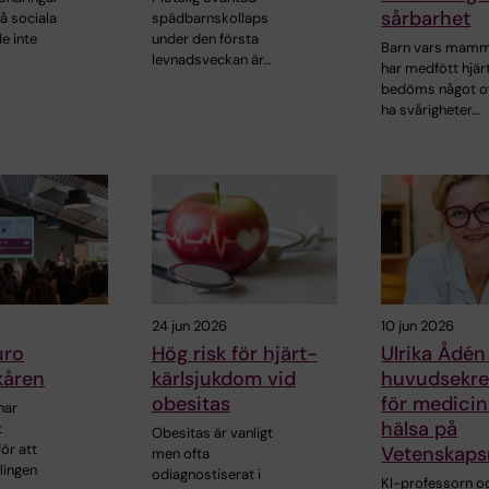
sårbarhet
å sociala
spädbarnskollaps
e inte
under den första
Barn vars mam
levnadsveckan är…
har medfött hjärt
bedöms något o
ha svårigheter…
24 jun 2026
10 jun 2026
uro
Hög risk för hjärt-
Ulrika Ådén
kåren
kärlsjukdom vid
huvudsekre
obesitas
för medici
har
hälsa på
t
Obesitas är vanligt
ör att
Vetenskaps
men ofta
lingen
odiagnostiserat i
KI-professorn o