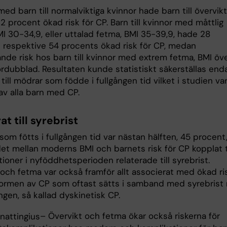
ed barn till normalviktiga kvinnor hade barn till övervikt
2 procent ökad risk för CP. Barn till kvinnor med måttlig
I 30-34,9, eller uttalad fetma, BMI 35-39,9, hade 28
 respektive 54 procents ökad risk för CP, medan
nde risk hos barn till kvinnor med extrem fetma, BMI öv
ördubblad. Resultaten kunde statistiskt säkerställas end
till mödrar som födde i fullgången tid vilket i studien va
av alla barn med CP.
at till syrebrist
som fötts i fullgången tid var nästan hälften, 45 procent
t mellan moderns BMI och barnets risk för CP kopplat ti
ioner i nyföddhetsperioden relaterade till syrebrist.
 och fetma var också framför allt associerat med ökad ri
formen av CP som oftast sätts i samband med syrebrist 
ngen, så kallad dyskinetisk CP.
– Övervikt och fetma ökar också riskerna för