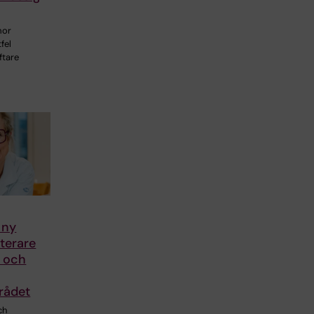
mor
fel
ftare
 ny
terare
n och
rådet
ch