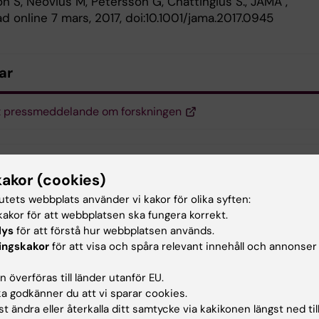
n S, Neovius M, Petersson G, Cnattingius S., JAMA ,
d online 7 mars, 2017, doi:10.1001/jama.2017.0945
ar
t pressmeddelande om forskningen
kakor (cookies)
iatrik
Fetma och övervikt
Neurologi
tutets webbplats använder vi kakor för olika syften:
akor för att webbplatsen ska fungera korrekt.
natologi
lys
för att förstå hur webbplatsen används.
ingskakor
för att visa och spåra relevant innehåll och annonser
 överföras till länder utanför EU.
d av:
 godkänner du att vi sparar cookies.
in
2018-07-06
t ändra eller återkalla ditt samtycke via kakikonen längst ned til