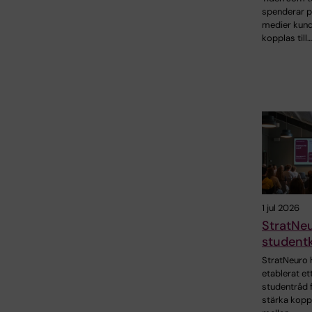
spenderar p
medier kund
kopplas till…
1 jul 2026
StratNe
student
StratNeuro 
etablerat et
studentråd f
stärka kopp