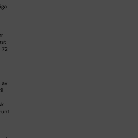
iga
er
ast
r 72
, av
ll
sk
runt