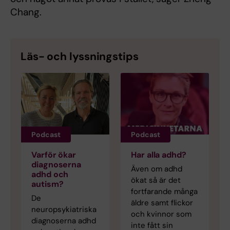
Chang.
Läs- och lyssningstips
Podcast
Podcast
Varför ökar
Har alla adhd?
diagnoserna
Även om adhd
adhd och
ökat så är det
autism?
fortfarande många
De
äldre samt flickor
neuropsykiatriska
och kvinnor som
diagnoserna adhd
inte fått sin