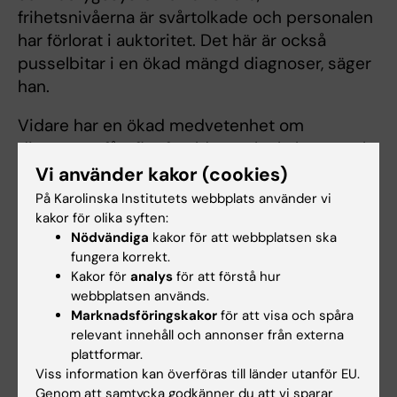
frihetsnivåerna är svårtolkade och personalen
har förlorat i auktoritet. Det här är också
pusselbitar i en ökad mängd diagnoser, säger
han.
Vidare har en ökad medvetenhet om
diagnosen fått fler föräldrar och skolpersonal
att efterfråga utredningar. Dessutom har
Vi använder kakor (cookies)
ökningen varit mycket stor hos kvinnor, som
På Karolinska Institutets webbplats använder vi
tidigare varit underdiagnostiserade.
kakor för olika syften:
Nödvändiga
kakor för att webbplatsen ska
fungera korrekt.
Adhd nu vanligare hos kvinnor i Sverige
Kakor för
analys
för att förstå hur
webbplatsen används.
Enligt Socialstyrelsens rapport är en adhd-
Marknadsföringskakor
för att visa och spåra
diagnos numera vanligare hos kvinnor än hos
relevant innehåll och annonser från externa
män. En genomgång av könsfördelningen i
plattformar.
Viss information kan överföras till länder utanför EU.
olika åldrar visar att fram till sena tonåren är
Genom att samtycka godkänner du att vi sparar