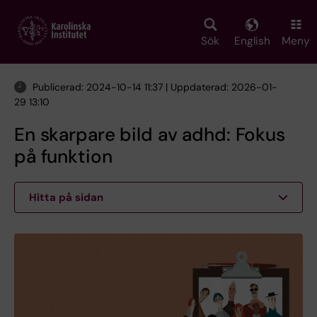
Skip
to
main
Sök
English
Meny
content
Publicerad: 2024-10-14 11:37 | Uppdaterad: 2026-01-
29 13:10
En skarpare bild av adhd: Fokus
på funktion
Hitta på sidan