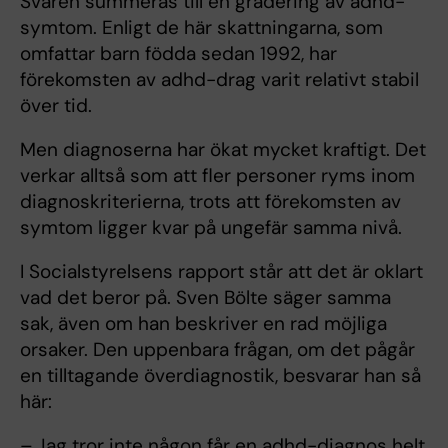
Svaren summeras till en gradering av adhd-
symtom. Enligt de här skattningarna, som
omfattar barn födda sedan 1992, har
förekomsten av adhd-drag varit relativt stabil
över tid.
Men diagnoserna har ökat mycket kraftigt. Det
verkar alltså som att fler personer ryms inom
diagnoskriterierna, trots att förekomsten av
symtom ligger kvar på ungefär samma nivå.
I Socialstyrelsens rapport står att det är oklart
vad det beror på. Sven Bölte säger samma
sak, även om han beskriver en rad möjliga
orsaker. Den uppenbara frågan, om det pågår
en tilltagande överdiagnostik, besvarar han så
här:
– Jag tror inte någon får en adhd-diagnos helt