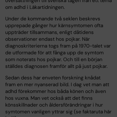
översättningen till svenska tagen från ett tema
om adhd i Läkartidningen.
Under de kommande två seklen beskrevs
upprepade gånger hur kärnsymtomen ofta
uppträder tillsammans, enligt dåtidens
observationer endast hos pojkar. När
diagnoskriterierna togs fram på 1970-talet var
de utformade för att fånga upp de symtom
som noterats hos pojkar. Och till en början
ställdes diagnosen framför allt på just pojkar.
Sedan dess har enveten forskning knådat
fram en mer nyanserad bild. I dag vet man att
adhd förekommer hos båda könen och även
hos vuxna. Man vet också att det finns
könsskillnader och åldersförändringar i hur
symtomen vanligen yttrar sig (se faktaruta här