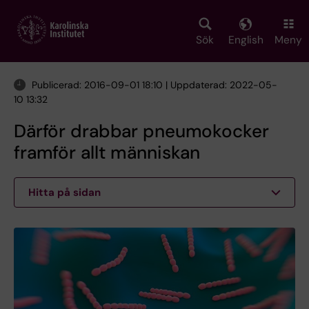
Skip
to
main
Sök
English
Meny
content
Publicerad: 2016-09-01 18:10 | Uppdaterad: 2022-05-
10 13:32
Därför drabbar pneumokocker
framför allt människan
Hitta på sidan