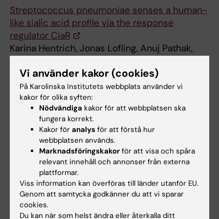
Streptococcus pneumoniae senses a human-
like sialic acid profile via the response
regulator CiaR
Karina Hentrich, Jonas Lofling, Anuj Pathak,
Victor Nizet, Ajit Varki, Birgitta Henriques-
Vi använder kakor (cookies)
Normark
Cell Host & Microbe, online 1 September 2016,
På Karolinska Institutets webbplats använder vi
kakor för olika syften:
DOI:
Nödvändiga
kakor för att webbplatsen ska
http://dx.doi.org/10.1016/j.chom.2016.07.019
fungera korrekt.
Kakor för
analys
för att förstå hur
webbplatsen används.
Bakteriologi
Immunologi
Infektionsmedicin
Marknadsföringskakor
för att visa och spåra
Tags
relevant innehåll och annonser från externa
plattformar.
Viss information kan överföras till länder utanför EU.
Uppdaterad av:
Genom att samtycka godkänner du att vi sparar
Charlotte Brandt
2022-05-10
cookies.
Du kan när som helst ändra eller återkalla ditt