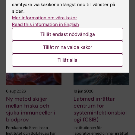
samtycke via kakikonen längst ned till vänster på
Dela
sidan.
Mer information om våra kakor
Read this information in English
Tillåt endast nödvändiga
Relaterade artiklar
Tillåt mina valda kakor
Tillåt alla
6 aug 2026
18 jun 2026
Ny metod skiljer
Labmed inrättar
mellan friska och
centrum för
sjuka immunceller i
systeminfektionsbiol
blodprov
ogi (CSIB)
Forskare vid Karolinska
Institutionen för
Institutet och SciLifeLab har
laboratoriemedicin har inrättat