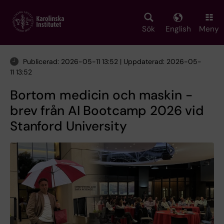
Skip
to
main
Sök
English
Meny
content
Publicerad: 2026-05-11 13:52 | Uppdaterad: 2026-05-
11 13:52
Bortom medicin och maskin -
brev från AI Bootcamp 2026 vid
Stanford University