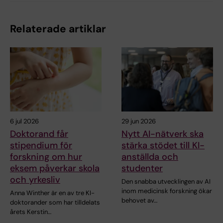
Relaterade artiklar
6 jul 2026
29 jun 2026
Doktorand får
Nytt AI-nätverk ska
stipendium för
stärka stödet till KI-
forskning om hur
anställda och
eksem påverkar skola
studenter
och yrkesliv
Den snabba utvecklingen av AI
inom medicinsk forskning ökar
Anna Winther är en av tre KI-
behovet av…
doktorander som har tilldelats
årets Kerstin…