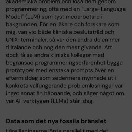
akademiska problem och lösa dem genom
programmering, ofta med en “Large-Language
Model” (LLM) som tyst medarbetare i
bakgrunden. För en läkare och forskare som
mig, van vid både kliniska beslutsträd och
UNIX-terminaler, så var den andra delen mer
tilltalande och nog den mest givande. Att
dock få se andra kliniska kollegor med
begränsad programmeringserfarenhet bygga
prototyper med enstaka prompts över en
eftermiddag som sedermera mynnade ut i
konkreta välfungerande problemlösningar var
inget annat än häpnande, och säger något om
var AI-verktygen (LLMs) står idag.
Data som det nya fossila bränslet
Föreläsningarna löpte parallellt med det