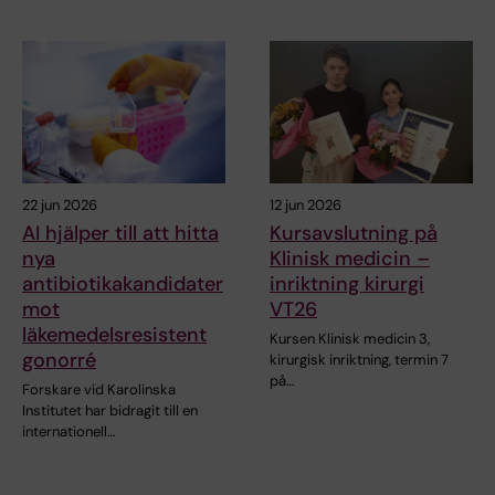
22 jun 2026
12 jun 2026
AI hjälper till att hitta
Kursavslutning på
nya
Klinisk medicin –
antibiotikakandidater
inriktning kirurgi
mot
VT26
läkemedelsresistent
Kursen Klinisk medicin 3,
gonorré
kirurgisk inriktning, termin 7
på…
Forskare vid Karolinska
Institutet har bidragit till en
internationell…