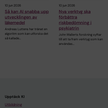
10 jun 2026
10 jun 2026
Så kan AI snabba upp
Nya verktyg ska
utvecklingen av
förbättra
läkemedel
riskbedömning i
psykiatrin
Andreas Luttens har tränat en
algoritm som kan utforska det
John Wallerts forskning syftar
så kallade…
till att ta fram verktyg som kan
användas…
Upptäck KI
Utbildning