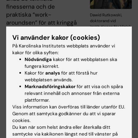
finesserna och de
praktiska “work-
Dawid Rutkowski,
doktorand vid
aroundsen” för att kringgå
institutionen för klinisk
språkmodellernas
vetenskap,
Vi använder kakor (cookies)
tillkortakommanden —
intervention och teknik
- CLINTEC.
hallucinationer,
På Karolinska Institutets webbplats använder vi
kakor för olika syften:
kontextfönsterbegränsningar, svårigheter med
Nödvändiga
kakor för att webbplatsen ska
flerstegsresonemang — som dominerade
fungera korrekt.
samtalen. Målbilden tonade fram tydligt: ett
Kakor för
analys
för att förstå hur
tillstånd som kan kallas Artificial General
webbplatsen används.
Intelligence (AGI), oavsett hur man definierar
Marknadsföringskakor
för att visa och spåra
relevant innehåll och annonser från externa
det. Det var på sätt och vis passande att
plattformar.
diskussionen fördes i just CoDa-byggnaden,
Viss information kan överföras till länder utanför EU.
vars fysiska form är en påminnelse om att
Genom att samtycka godkänner du att vi sparar
data och beräkning numera är en akademisk
cookies.
disciplin i sig själv och inte bara ett verktyg
Du kan när som helst ändra eller återkalla ditt
för andra discipliner.
samtycke via kakikonen längst ned till vänster på