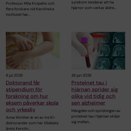
syndrom tenderar att ha
Professor Miia Kivipelto och
hjärnor som verkar äldre…
flera forskare vid Karolinska
Institutet har…
6 jul 2026
26 jun 2026
Doktorand får
Proteinet tau i
stipendium för
hjärnan sprider sig
forskning om hur
olika vid tidig och
eksem påverkar skola
sen alzheimer
och yrkesliv
Mängden och spridningen av
proteinet tau i hjärnan skiljer
Anna Winther är en av tre KI-
sig mellan…
doktorander som har tilldelats
årets Kerstin…