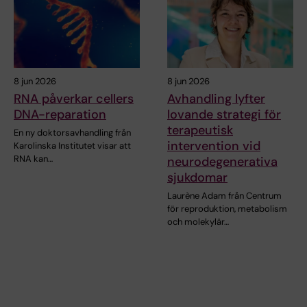
8 jun 2026
8 jun 2026
RNA påverkar cellers
Avhandling lyfter
DNA-reparation
lovande strategi för
terapeutisk
En ny doktorsavhandling från
intervention vid
Karolinska Institutet visar att
RNA kan…
neurodegenerativa
sjukdomar
Laurène Adam från Centrum
för reproduktion, metabolism
och molekylär…