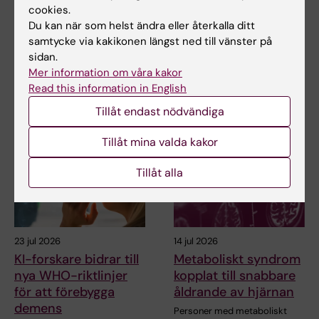
juni 2026
cookies.
Du kan när som helst ändra eller återkalla ditt
Avhandling: Sleep and multi-system biomarkers :
samtycke via kakikonen längst ned till vänster på
from normal aging to prodromal …
sidan.
Mer information om våra kakor
Read this information in English
Relaterade artiklar
Tillåt endast nödvändiga
Tillåt mina valda kakor
Tillåt alla
23 jul 2026
14 jul 2026
KI-forskare bidrar till
Metaboliskt syndrom
nya WHO-riktlinjer
kopplat till snabbare
för att förebygga
åldrande av hjärnan
demens
Personer med metaboliskt