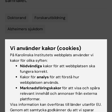
samhället.
Doktorand
Forskarutbildning
Tags
Alzheimers sjukdom
Vi använder kakor (cookies)
Uppdaterad av:
Annika Clemes
På Karolinska Institutets webbplats använder vi
2026-05-21
kakor för olika syften:
Nödvändiga
kakor för att webbplatsen ska
fungera korrekt.
Dela
Kakor för
analys
för att förstå hur
webbplatsen används.
Marknadsföringskakor
för att visa och spåra
relevant innehåll och annonser från externa
plattformar.
Relaterat
Viss information kan överföras till länder utanför EU.
KI-kalendern: Disputation Charlotte Sørensen, 3
Genom att samtycka godkänner du att vi sparar