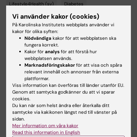
Lifestyle4Health (sv)
Diabetes
Tags
Vi använder kakor (cookies)
Fetma och övervikt
Hjärt-kärlsjukdomar
På Karolinska Institutets webbplats använder vi
kakor för olika syften:
Pediatrik
Nödvändiga
kakor för att webbplatsen ska
fungera korrekt.
Kakor för
analys
för att förstå hur
Uppdaterad av:
webbplatsen används.
Felicia Lindberg
2026-03-23
Marknadsföringskakor
för att visa och spåra
relevant innehåll och annonser från externa
plattformar.
Viss information kan överföras till länder utanför EU.
Dela
Genom att samtycka godkänner du att vi sparar
cookies.
Du kan när som helst ändra eller återkalla ditt
samtycke via kakikonen längst ned till vänster på
Relaterat
sidan.
Mer information om våra kakor
Tema: Övervikt och obesitas
Read this information in English