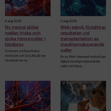
6 aug 2026
5 aug 2026
Ny metod skiljer
RNA-teknik förbättrar
mellan friska och
resultaten vid
sjuka immunceller i
transplantation av
blodprov
insulinproducerande
celler
Forskare vid Karolinska
Institutet och SciLifeLab har
En ny RNA-baserad metod kan
utvecklat en ny…
hjälpa insulinproducerande
celler att klara…