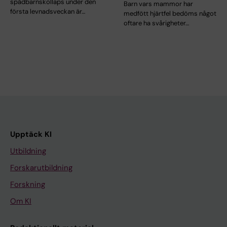
spädbarnskollaps under den
Barn vars mammor har
första levnadsveckan är…
medfött hjärtfel bedöms något
oftare ha svårigheter…
Upptäck KI
Utbildning
Forskarutbildning
Forskning
Om KI