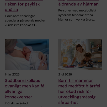
risken för psykisk
åldrande av hjärnan
ohälsa
Personer med metaboliskt
syndrom tenderar att ha
Tiden som tonåringar
hjärnor som verkar äldre…
spenderar på sociala medier
kunde inte kopplas till…
14 jul 2026
2 jul 2026
Spädbarnskollaps
Barn till mammor
ovanligt men kan få
med medfött hjärtfel
allvarliga
har ökad risk för
konsekvenser
utvecklingsmässig
sårbarhet
Plötslig oväntad