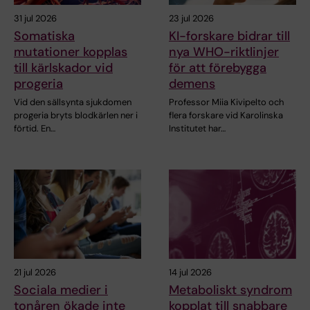
31 jul 2026
23 jul 2026
Somatiska
KI-forskare bidrar till
mutationer kopplas
nya WHO-riktlinjer
till kärlskador vid
för att förebygga
progeria
demens
Vid den sällsynta sjukdomen
Professor Miia Kivipelto och
progeria bryts blodkärlen ner i
flera forskare vid Karolinska
förtid. En…
Institutet har…
21 jul 2026
14 jul 2026
Sociala medier i
Metaboliskt syndrom
tonåren ökade inte
kopplat till snabbare