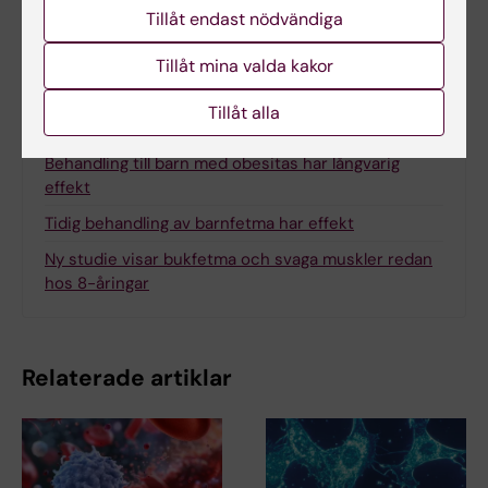
Tillåt endast nödvändiga
Tillåt mina valda kakor
Mer om det här ämnet
Tillåt alla
Fler barn får obesitasmedicin
Behandling till barn med obesitas har långvarig
effekt
Tidig behandling av barnfetma har effekt
Ny studie visar bukfetma och svaga muskler redan
hos 8-åringar
Relaterade artiklar