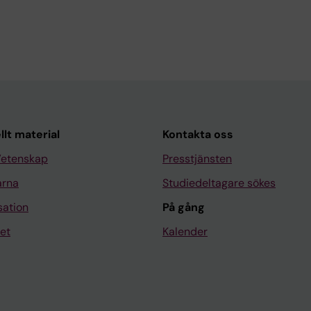
llt material
Kontakta oss
Vetenskap
Presstjänsten
arna
Studiedeltagare sökes
sation
På gång
et
Kalender