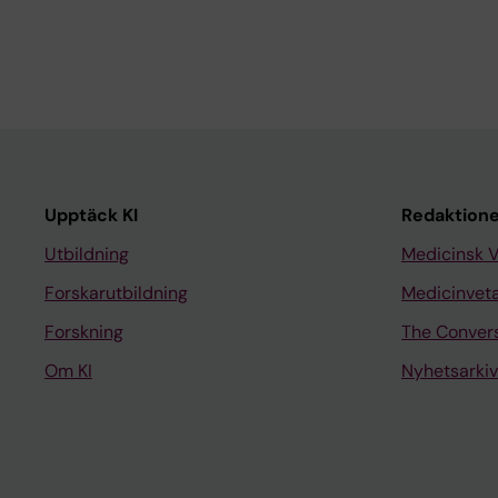
Upptäck KI
Redaktione
Utbildning
Medicinsk 
Forskarutbildning
Medicinvet
Forskning
The Conver
Om KI
Nyhetsarkiv