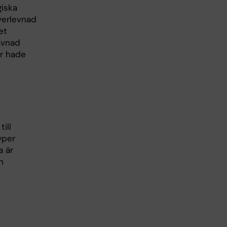
giska
verlevnad
et
ävnad
er hade
till
yper
a är
h