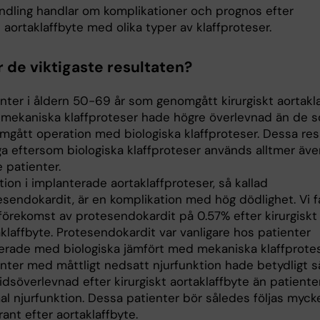
ndling handlar om komplikationer och prognos efter
t aortaklaffbyte med olika typer av klaffproteser.
r de viktigaste resultaten?
enter i åldern 50-69 år som genomgått kirurgiskt aortakl
mekaniska klaffproteser hade högre överlevnad än de 
mgått operation med biologiska klaffproteser. Dessa resu
iga eftersom biologiska klaffproteser används alltmer äv
 patienter.
tion i implanterade aortaklaffproteser, så kallad
esendokardit, är en komplikation med hög dödlighet. Vi 
 förekomst av protesendokardit på 0.57% efter kirurgiskt
klaffbyte. Protesendokardit var vanligare hos patienter
erade med biologiska jämfört med mekaniska klaffprotes
enter med måttligt nedsatt njurfunktion hade betydligt 
idsöverlevnad efter kirurgiskt aortaklaffbyte än patient
al njurfunktion. Dessa patienter bör således följas myck
ant efter aortaklaffbyte.