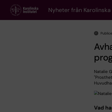
Skip
to
Nyheter från Karolinska 
main
content
Public
Avh
prog
Natalie G
"Prosthe
Huvudhand
Vad ha