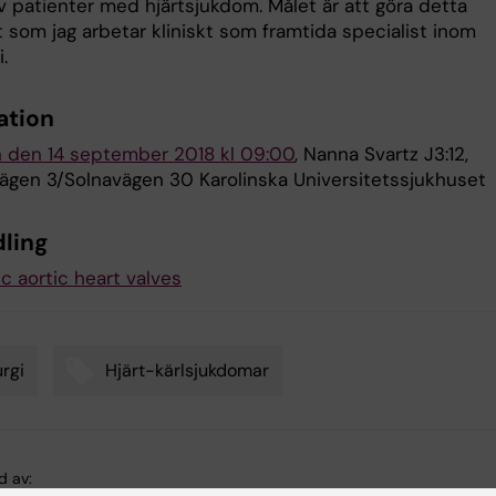
v patienter med hjärtsjukdom. Målet är att göra detta
 som jag arbetar kliniskt som framtida specialist inom
.
ation
 den 14 september 2018 kl 09:00
, Nanna Svartz J3:12,
ägen 3/Solnavägen 30 Karolinska Universitetssjukhuset
ling
c aortic heart valves
urgi
Hjärt-kärlsjukdomar
d av: