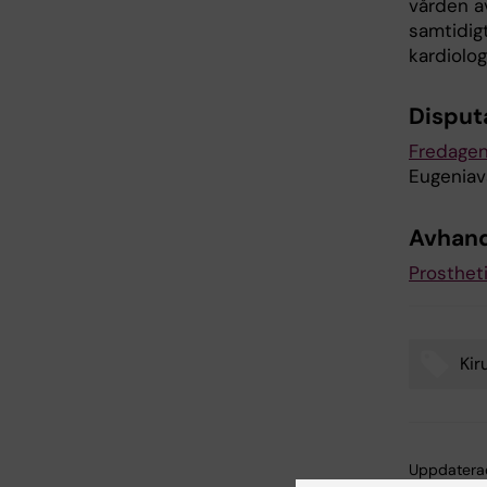
vården a
samtidigt
kardiologi
Disput
Fredagen
Eugeniav
Avhand
Prostheti
Kir
Tags
Uppdatera