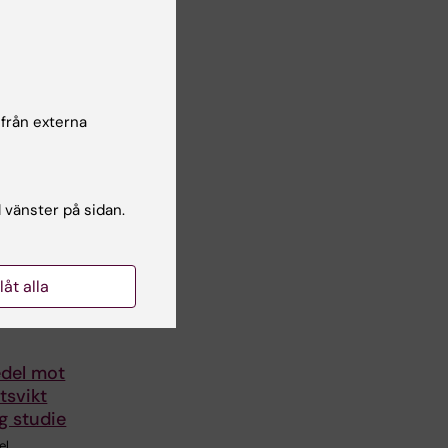
 från externa
l vänster på sidan.
llåt alla
edel mot
tsvikt
ig studie
el