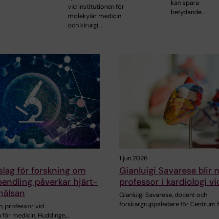
kan spara
vid institutionen för
betydande…
molekylär medicin
och kirurgi…
1 jun 2026
slag för forskning om
Gianluigi Savarese blir 
pendling påverkar hjärt-
professor i kardiologi v
hälsan
Gianluigi Savarese, docent och
forskargruppsledare för Centrum 
, professor vid
n för medicin, Huddinge,…