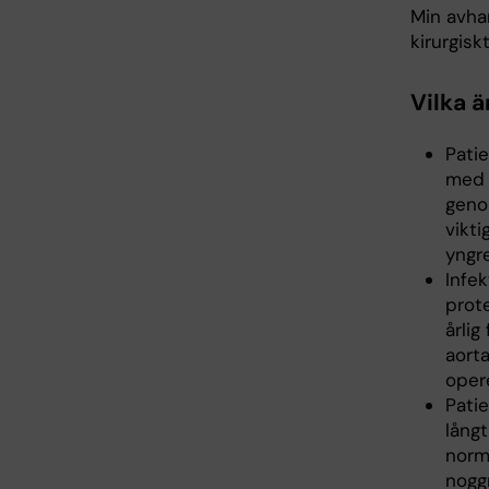
Min avha
kirurgisk
Vilka ä
Pati
med 
geno
vikt
yngre
Infek
prot
årlig
aorta
oper
Pati
långt
norm
noggr