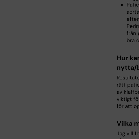
Pati
aort
efter
Peri
från
bra 
Hur ka
nytta/b
Resultate
rätt pati
av klaffp
viktigt f
för att o
Vilka 
Jag vill 