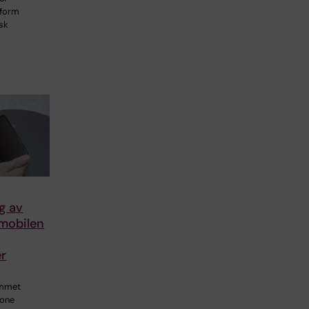
tform
isk
g av
 mobilen
er
v
emmet
hone