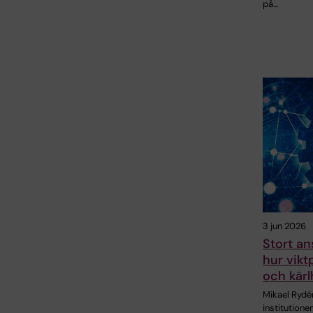
på…
3 jun 2026
Stort an
hur vikt
och kärl
Mikael Rydén
institutione