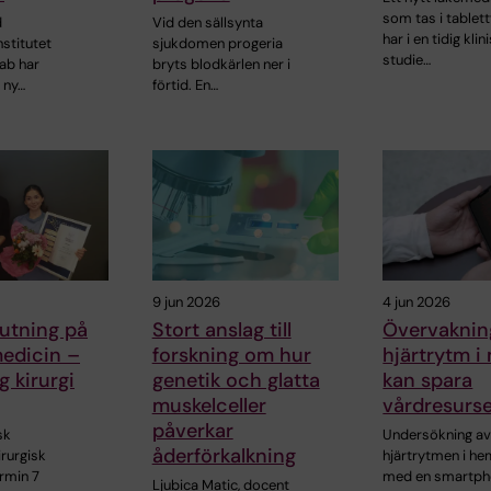
som tas i tablet
d
Vid den sällsynta
har i en tidig klin
nstitutet
sjukdomen progeria
studie…
ab har
bryts blodkärlen ner i
 ny…
förtid. En…
9 jun 2026
4 jun 2026
utning på
Stort anslag till
Övervaknin
medicin –
forskning om hur
hjärtrytm i
g kirurgi
genetik och glatta
kan spara
muskelceller
vårdresurs
påverkar
sk
Undersökning a
åderförkalkning
irurgisk
hjärtrytmen i h
ermin 7
med en smartp
Ljubica Matic, docent