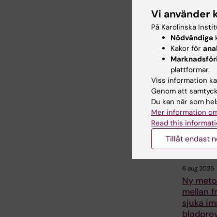
Webb Adm
Vi använder 
På Karolinska Insti
Nödvändiga
k
Dela
Kakor för
ana
Marknadsför
plattformar.
Viss information kan
Relater
Genom att samtycka
Du kan när som hels
Mer information om
Read this informati
Tillåt endast 
6 aug 2026
Ny metod
mellan f
sjuka im
blodpro