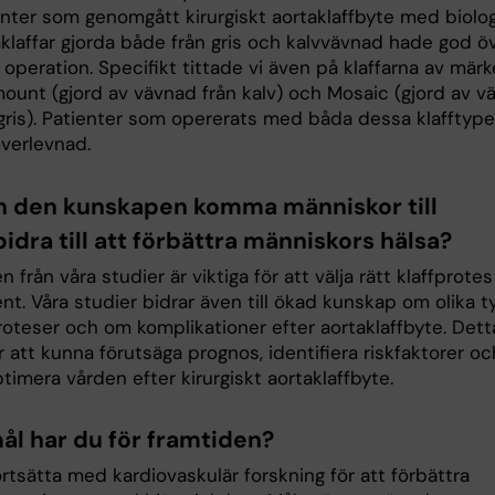
enter som genomgått kirurgiskt aortaklaffbyte med biolo
aklaffar gjorda både från gris och kalvvävnad hade god ö
 operation. Specifikt tittade vi även på klaffarna av märk
mount (gjord av vävnad från kalv) och Mosaic (gjord av v
 gris). Patienter som opererats med båda dessa klafftyp
överlevnad.
n den kunskapen komma människor till
idra till att förbättra människors hälsa?
n från våra studier är viktiga för att välja rätt klaffprotes 
ent. Våra studier bidrar även till ökad kunskap om olika t
roteser och om komplikationer efter aortaklaffbyte. Dett
ör att kunna förutsäga prognos, identifiera riskfaktorer oc
ptimera vården efter kirurgiskt aortaklaffbyte.
mål har du för framtiden?
fortsätta med kardiovaskulär forskning för att förbättra