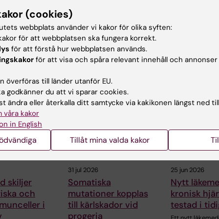
in
2018-09-11
kakor (cookies)
tutets webbplats använder vi kakor för olika syften:
akor för att webbplatsen ska fungera korrekt.
lys
för att förstå hur webbplatsen används.
ingskakor
för att visa och spåra relevant innehåll och annonser
 överföras till länder utanför EU.
ade artiklar
 godkänner du att vi sparar cookies.
t ändra eller återkalla ditt samtycke via kakikonen längst ned til
 våra kakor
on in English
nödvändiga
Tillåt mina valda kakor
Ti
31 jul 2026
25 jun 2026
 skiljer
Somatiska
Nytt läkem
riska och
mutationer kopplas
kronisk hjär
munceller i
till kärlskador vid
testad i tid
v
progeria
Ett nytt läkemed