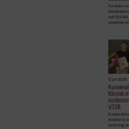
Forskare vi
Karolinska I
och SciLifeL
utvecklat en
12 jun 2026
Kursavsl
Klinisk 
inriktnin
VT26
Kursen Klini
medicin 3, k
inriktning, t