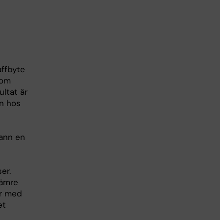
affbyte
som
ltat är
en hos
fann en
er.
sämre
er med
et