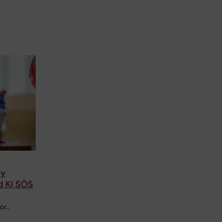
ny
id KI SÖS
för…