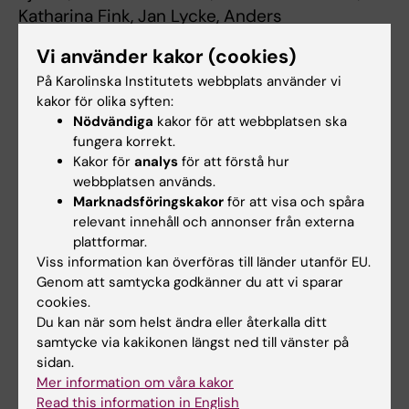
Katharina Fink, Jan Lycke, Anders
Svenningsson, Fredrik Piehl
Vi använder kakor (cookies)
Annals of Neurology
, published online 31
På Karolinska Institutets webbplats använder vi
March 2016, DOI: 10.1002/ana.24651
kakor för olika syften:
Nödvändiga
kakor för att webbplatsen ska
fungera korrekt.
Farmakologi
Neurodegenerativa sjukdomar
Kakor för
analys
för att förstå hur
Tags
webbplatsen används.
Marknadsföringskakor
för att visa och spåra
relevant innehåll och annonser från externa
Uppdaterad av:
plattformar.
Webb Admin
2016-04-15
Viss information kan överföras till länder utanför EU.
Genom att samtycka godkänner du att vi sparar
cookies.
Dela
Du kan när som helst ändra eller återkalla ditt
samtycke via kakikonen längst ned till vänster på
sidan.
Mer information om våra kakor
Relaterade artiklar
Read this information in English