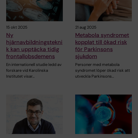
15 okt 2025
21 aug 2025
Ny
Metabola syndromet
hjärnavbildningstekni
kopplat till ökad risk
k kan upptäcka tidig
för Parkinsons
frontallobsdemens
sjukdom
En internationell studie ledd av
Personer med metabola
forskare vid Karolinska
syndromet löper ökad risk att
Institutet visar…
utveckla Parkinsons…