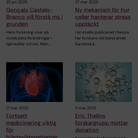
25 jun 2025
27 mar 2025
Gonçalo Castelo-
Ny mekanism för hur
Branco vill förstå ms i
celler hanterar stress
grunden
upptäckt
Hans forskning visar på
I en studie publicerad i Nature
molekylära förändringar i
har forskare vid bland annat
hjärnceller vid ms. Men…
Karolinska…
17 mar 2025
11 mar 2025
Fortsatt
Eric Thelins
medicinering viktig
forskargrupp mottar
för
donation
hjärtsviktspatienter