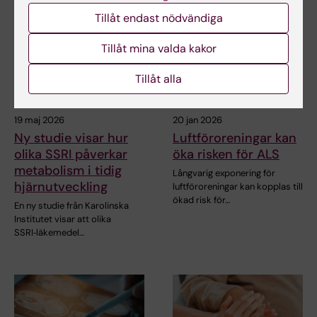
Tillåt endast nödvändiga
Tillåt mina valda kakor
Tillåt alla
19 maj 2026
20 jan 2026
Ny studie visar hur
Luftföroreningar kan
olika SSRI påverkar
öka risken för ALS
metabolism i tidig
Långvarig exponering för
hjärnutveckling
luftföroreningar kan kopplas till
ökad risk för…
En ny studie från Karolinska
Institutet visar att olika
SSRI‑läkemedel…