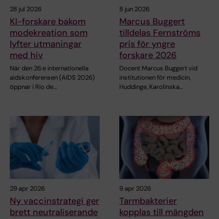
28 jul 2026
8 jun 2026
KI-forskare bakom
Marcus Buggert
modekreation som
tilldelas Fernströms
lyfter utmaningar
pris för yngre
med hiv
forskare 2026
När den 26:e internationella
Docent Marcus Buggert vid
aidskonferensen (AIDS 2026)
institutionen för medicin,
öppnar i Rio de…
Huddinge, Karolinska…
29 apr 2026
9 apr 2026
Ny vaccinstrategi ger
Tarmbakterier
brett neutraliserande
kopplas till mängden