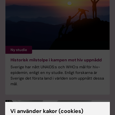
Ny studie
Historisk milstolpe i kampen mot hiv uppnådd
Sverige har nått UNAIDS:s och WHO:s mål för hiv-
epidemin, enligt en ny studie. Enligt forskarna är
Sverige det första land i världen som uppnått dessa
mål.
Vi använder kakor (cookies)