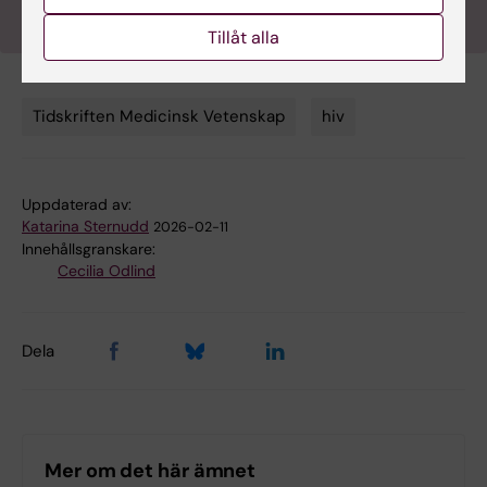
Tillåt alla
Tidskriften Medicinsk Vetenskap
hiv
Tags
Uppdaterad av:
Katarina Sternudd
2026-02-11
Innehållsgranskare:
Cecilia Odlind
Dela
Mer om det här ämnet