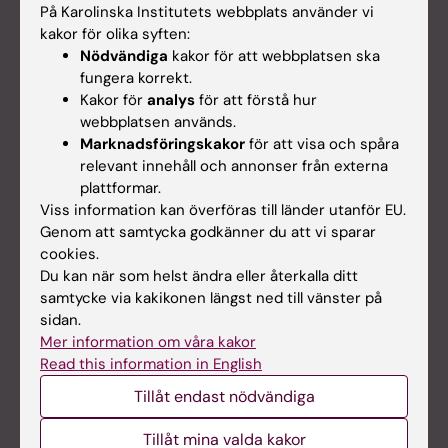
På Karolinska Institutets webbplats använder vi
kakor för olika syften:
Nödvändiga
kakor för att webbplatsen ska
fungera korrekt.
Kakor för
analys
för att förstå hur
webbplatsen används.
Marknadsföringskakor
för att visa och spåra
relevant innehåll och annonser från externa
plattformar.
Viss information kan överföras till länder utanför EU.
Podcast
Genom att samtycka godkänner du att vi sparar
cookies.
Vad vet du om hiv?
Du kan när som helst ändra eller återkalla ditt
Hiv-viruset identifierades för över 40 år sedan och
samtycke via kakikonen längst ned till vänster på
snart kunde man koppla ihop det med den dödliga
sidan.
sjukdomen aids. Globalt lever 40 miljoner med hiv
Mer information om våra kakor
men tack vare forskning så finns idag effektiva
Read this information in English
läkemedel som kan hålla viruset i schack. Professor
Tillåt endast nödvändiga
Anders Sönnerborg har varit med på hela resan från
upptäckt till kontroll.
Tillåt mina valda kakor