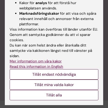
Kakor för
analys
för att förstå hur
webbplatsen används.
Marknadsföringskakor
för att visa och spåra
relevant innehåll och annonser från externa
plattformar.
Viss information kan överföras till länder utanför EU.
Genom att samtycka godkänner du att vi sparar
cookies.
Vad vet du om hiv?
Du kan när som helst ändra eller återkalla ditt
samtycke via kakikonen längst ned till vänster på
Hiv-viruset identifierades för över 40 år sedan och
sidan.
snart kunde man koppla ihop det med den dödliga
Mer information om våra kakor
sjukdomen aids. Globalt lever 40 miljoner med hiv
Read this information in English
men tack vare forskning så finns idag effektiva
läkemedel som kan hålla viruset i schack. Professor
Tillåt endast nödvändiga
Anders Sönnerborg har varit med på hela resan från
upptäckt till kontroll.
Tillåt mina valda kakor
Tillåt alla