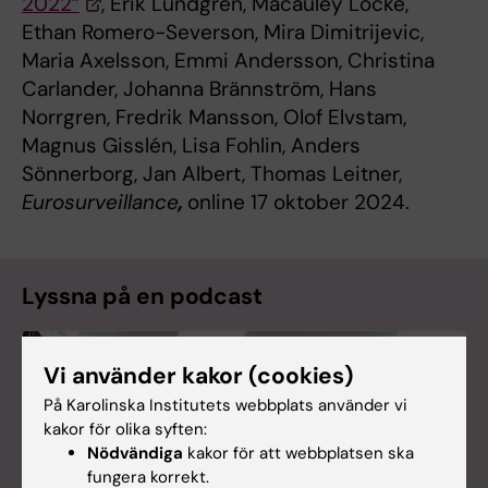
2022”
, Erik Lundgren, Macauley Locke,
Ethan Romero-Severson, Mira Dimitrijevic,
Maria Axelsson, Emmi Andersson, Christina
Carlander, Johanna Brännström, Hans
Norrgren, Fredrik Mansson, Olof Elvstam,
Magnus Gisslén, Lisa Fohlin, Anders
Sönnerborg, Jan Albert, Thomas Leitner,
Eurosurveillance
,
online 17 oktober 2024.
Lyssna på en podcast
Vi använder kakor (cookies)
På Karolinska Institutets webbplats använder vi
kakor för olika syften:
Nödvändiga
kakor för att webbplatsen ska
fungera korrekt.