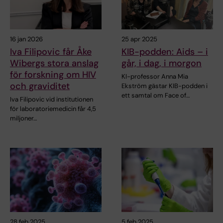
16 jan 2026
25 apr 2025
Iva Filipovic får Åke
KIB-podden: Aids – i
Wibergs stora anslag
går, i dag, i morgon
för forskning om HIV
KI-professor Anna Mia
och graviditet
Ekström gästar KIB-podden i
ett samtal om Face of…
Iva Filipovic vid institutionen
för laboratoriemedicin får 4,5
miljoner…
28 feb 2025
5 feb 2025