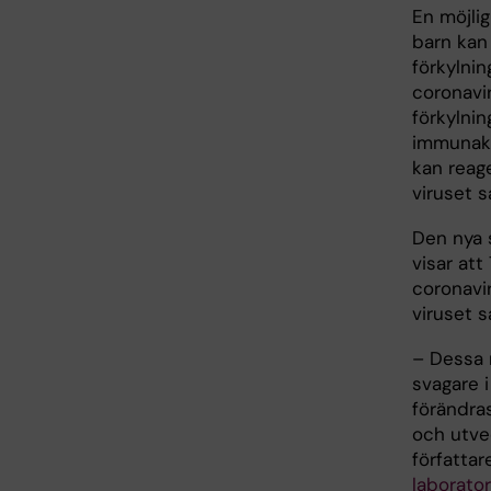
En möjlig
barn kan 
förkylnin
coronavi
förkylni
immunakt
kan reag
viruset 
Den nya 
visar att
coronavi
viruset 
– Dessa r
svagare i
förändra
och utve
författa
laborato