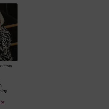
o: Stefan
t
h
ning
för