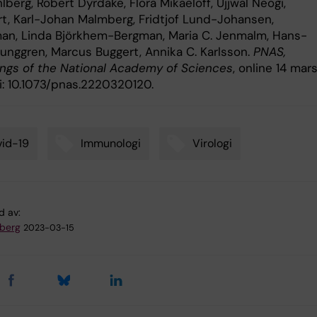
berg, Robert Dyrdake, Flora Mikaeloff, Ujjwal Neogi,
rt, Karl-Johan Malmberg, Fridtjof Lund-Johansen,
an, Linda Björkhem-Bergman, Maria C. Jenmalm, Hans-
junggren, Marcus Buggert, Annika C. Karlsson.
PNAS,
ngs of the National Academy of Sciences
, online 14 mar
i: 10.1073/pnas.2220320120.
id-19
Immunologi
Virologi
d av:
dberg
2023-03-15