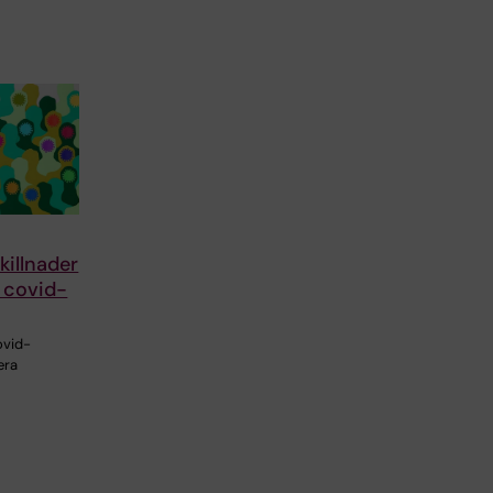
killnader
 covid-
ovid-
era