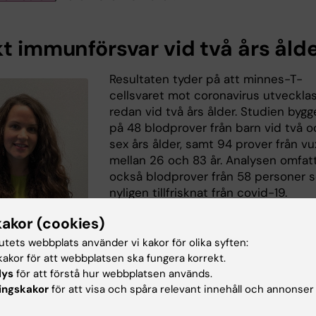
kt immunförsvar vid två års åld
Resultaten tyder på att minnes-T-
cellsvaret mot coronavirus utveckla
redan vid två års ålder. Studien bygg
på 48 blodprover från barn vid två o
sex års ålder, samt 94 prover från v
mellan 26 och 83 år. Analysen omfat
också blodprover från 58 personer 
nyligen tillfrisknat från covid-19.
kakor (cookies)
– I ett nästa steg vill vi göra
motsvarande studier av yngre och ä
tutets webbplats använder vi kakor för olika syften:
barn, tonåringar och unga vuxna för a
akor för att webbplatsen ska fungera korrekt.
ert. Foto: Privat
bättre kunna följa immunsvaret mot
lys
för att förstå hur webbplatsen används.
us från barndom till vuxen ålder, säger
Marion Humbert
,
ingskakor
för att visa och spåra relevant innehåll och annonser
 vid
institutionen för medicin Huddinge
, Karolinska