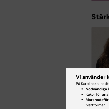
Stär
Vi använder 
På Karolinska Insti
Nödvändiga
k
Marion Humb
Kakor för
ana
coronavir
Marknadsför
postdoc
plattformar.