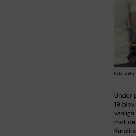
Foto: Getty
Under p
19 blev
vanliga
mot den
Karolin