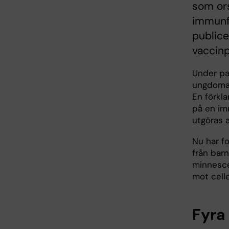
som ors
immunf
publice
vaccinp
Under pa
ungdomar
En förkl
på en im
utgöras a
Nu har fo
från barn
minnesce
mot cell
Fyra