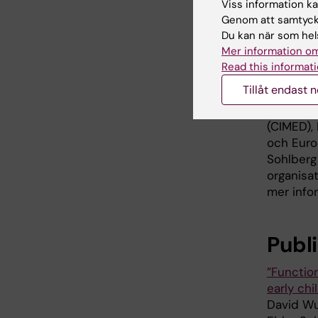
Institut
Viss information kan
Olofsson
Genom att samtycka
Du kan när som hels
Forskning
Mer information om
Institute
Read this informati
Linköping
Tillåt endast 
Forsknin
(CIMED), 
och Euro
Sohlberg
organisa
mer infor
Publ
”Functio
early ch
David Wul