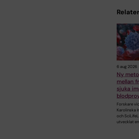
Relater
6 aug 2026
Ny metod
mellan f
sjuka im
blodpro
Forskare vi
Karolinska I
och SciLifeL
utvecklat en