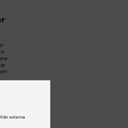
er
s
er
ch
uxna
tar
som
ldre
tt
 från externa