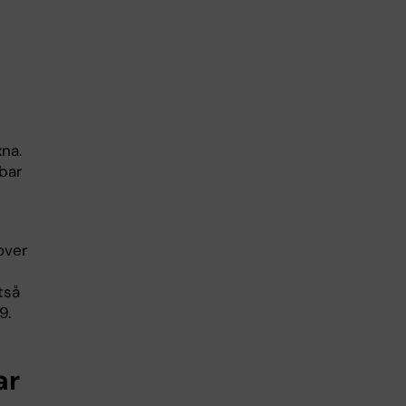
na.
bar
over
tså
9.
ar