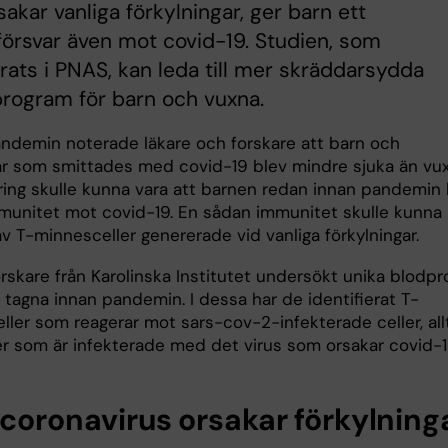
akar vanliga förkylningar, ger barn ett
örsvar även mot covid-19. Studien, som
rats i PNAS, kan leda till mer skräddarsydda
rogram för barn och vuxna.
ndemin noterade läkare och forskare att barn och
 som smittades med covid-19 blev mindre sjuka än vux
aring skulle kunna vara att barnen redan innan pandemin 
munitet mot covid-19. En sådan immunitet skulle kunna
v T-minnesceller genererade vid vanliga förkylningar.
rskare från Karolinska Institutet undersökt unika blodpr
 tagna innan pandemin. I dessa har de identifierat T-
ller som reagerar mot sars-cov-2-infekterade celler, all
er som är infekterade med det virus som orsakar covid-1
 coronavirus orsakar förkylning