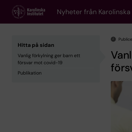
Skip
to
Nyheter från Karolinska 
main
content
Public
Hitta på sidan
Vanl
Vanlig förkylning ger barn ett
försvar mot covid-19
förs
Publikation