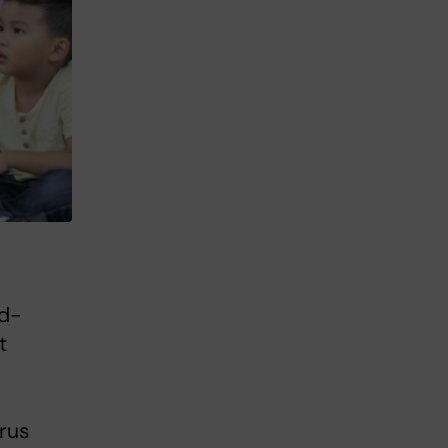
id-
t
irus