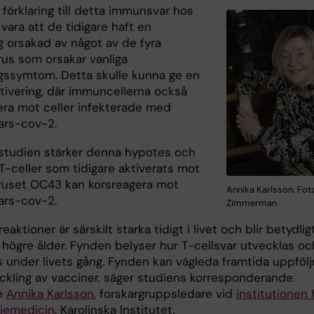
 förklaring till detta immunsvar hos
vara att de tidigare haft en
g orsakad av något av de fyra
rus som orsakar vanliga
ngssymtom. Detta skulle kunna ge en
ivering, där immuncellerna också
era mot celler infekterade med
sars-cov-2.
studien stärker denna hypotes och
 T-celler som tidigare aktiverats mot
ruset OC43 kan korsreagera mot
Annika Karlsson. Fot
sars-cov-2.
Zimmerman
eaktioner är särskilt starka tidigt i livet och blir betydlig
 högre ålder. Fynden belyser hur T-cellsvar utvecklas oc
s under livets gång. Fynden kan vägleda framtida uppfölj
ckling av vacciner, säger studiens korresponderande
re
Annika Karlsson
, forskargruppsledare vid
institutionen 
riemedicin
, Karolinska Institutet.