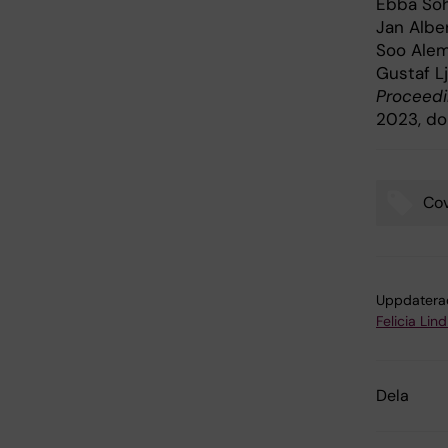
Ebba Sohl
Jan Albe
Soo Alem
Gustaf L
Proceedi
2023, do
Cov
Tags
Uppdatera
Felicia Lin
Dela