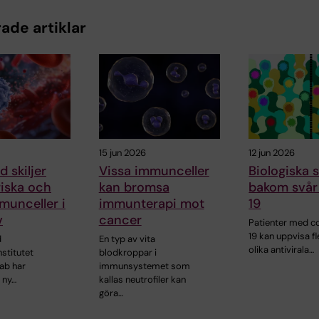
ade artiklar
15 jun 2026
12 jun 2026
 skiljer
Vissa immunceller
Biologiska s
riska och
kan bromsa
bakom svår
munceller i
immunterapi mot
19
v
cancer
Patienter med c
19 kan uppvisa fl
d
En typ av vita
olika antivirala…
nstitutet
blodkroppar i
ab har
immunsystemet som
 ny…
kallas neutrofiler kan
göra…