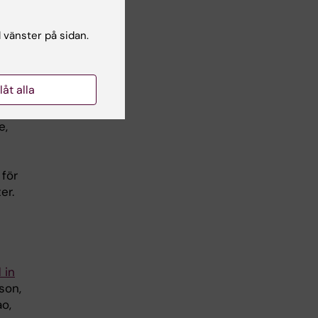
l vänster på sidan.
a
och
llåt alla
m
e,
 för
er.
 in
son,
ao,