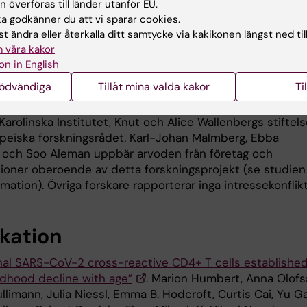
et, och delad försteförfattare, tillsammans med
Anna
 överföras till länder utanför EU.
, doktorand vid institutionen för laboratoriemedicin.
 godkänner du att vi sparar cookies.
t ändra eller återkalla ditt samtycke via kakikonen längst ned til
en har varit ett samarbete mellan forskare vid Karolinsk
 våra kakor
t, Universitetet i Bern, Schweiz, Oslo universitet, Norge, 
on in English
s universitet.
nödvändiga
Tillåt mina valda kakor
Ti
gen finansierades av Vetenskapsrådet, Region Stockhol
Karolinska Institutet, Knut och Alice Wallenbergs stiftels
peiska forskningsrådet. Karl-Johan Malmberg, Ebba
 och Soo Aleman uppbär arvoden från företag och
tioner oberoende av detta forskningsprojekt (se studien
mation). Övriga forskare rapporterar inga intressekonflikt
ikation
nal SARS-CoV-2 cross-reactive CD4+ T cells established
ildhood decline with age”
. Marion Humbert, Anna Olofs
limann, Julia Niessl, Emma B. Hodcroft, Curtis Cai, Yu G