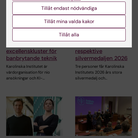
Tillåt endast nödvändiga
Tillåt mina valda kakor
12 jun 2026
22 maj 2026
Tillåt alla
Stark KI-närvaro i
Fem tilldelas stora
utlysning för
silvermedaljen
excellenskluster för
respektive
banbrytande teknik
silvermedaljen 2026
Karolinska Institutet är
Tre personer får Karolinska
värdorganisation för nio
Institutets 2026 års stora
ansökningar och KI-…
silvermedalj och…