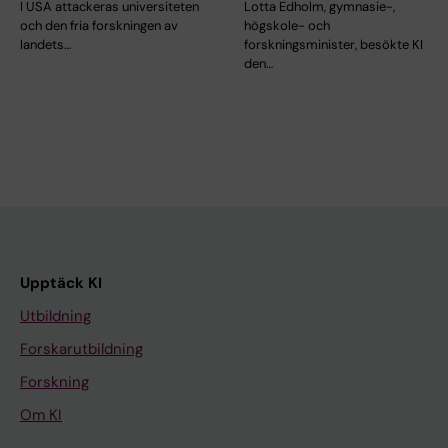
I USA attackeras universiteten
Lotta Edholm, gymnasie-,
och den fria forskningen av
högskole- och
landets…
forskningsminister, besökte KI
den…
Upptäck KI
Utbildning
Forskarutbildning
Forskning
Om KI