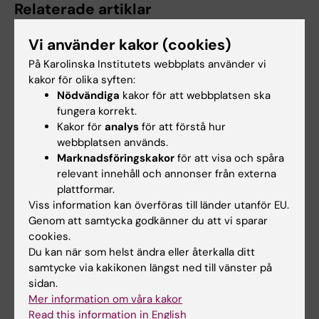
Relaterade artiklar
Vi använder kakor (cookies)
På Karolinska Institutets webbplats använder vi
kakor för olika syften:
Nödvändiga
kakor för att webbplatsen ska
fungera korrekt.
Kakor för
analys
för att förstå hur
2 aug 2026
22 jun 2026
webbplatsen används.
Rekordmånga firade
Nu kraftsamlar KI
Marknadsföringskakor
för att visa och spåra
relevant innehåll och annonser från externa
lika villkor med KI i
inom medicinsk
plattformar.
Prideparaden
beredskap
Viss information kan överföras till länder utanför EU.
Sensommarsolen värmde över
KI gör en strategisk satsning
Genom att samtycka godkänner du att vi sparar
Stockholm när Karolinska
på området medicinsk
cookies.
Institutet deltog i…
beredskap. Målet är att…
Du kan när som helst ändra eller återkalla ditt
samtycke via kakikonen längst ned till vänster på
sidan.
Mer information om våra kakor
Read this information in English