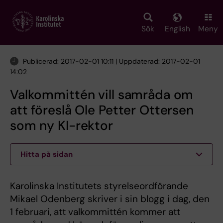
Skip
to
main
Sök
English
Meny
content
Publicerad: 2017-02-01 10:11 | Uppdaterad: 2017-02-01
14:02
Valkommittén vill samråda om
att föreslå Ole Petter Ottersen
som ny KI-rektor
Hitta på sidan
Karolinska Institutets styrelseordförande
Mikael Odenberg skriver i sin blogg i dag, den
1 februari, att valkommittén kommer att