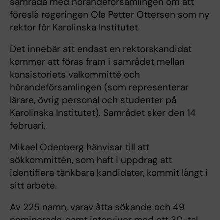
samråda med hörandeförsamlingen om att
föreslå regeringen Ole Petter Ottersen som ny
rektor för Karolinska Institutet.
Det innebär att endast en rektorskandidat
kommer att föras fram i samrådet mellan
konsistoriets valkommitté och
hörandeförsamlingen (som representerar
lärare, övrig personal och studenter på
Karolinska Institutet). Samrådet sker den 14
februari.
Mikael Odenberg hänvisar till att
sökkommittén, som haft i uppdrag att
identifiera tänkbara kandidater, kommit långt i
sitt arbete.
Av 225 namn, varav åtta sökande och 49
nominerade, samt intervjuer med ett 30-tal