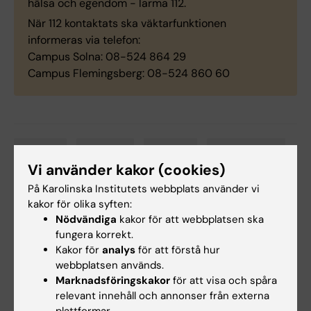
hälsa och egendom - larma 112.
När 112 kontaktats ska väktarfunktionen
informeras via telefon:
Campus Solna: 08-524 864 29
Campus Flemingsberg: 08-524 860 60
Ledning
Säkerhet
Student
Studenthälsa
Tags
Vi använder kakor (cookies)
På Karolinska Institutets webbplats använder vi
kakor för olika syften:
Uppdaterad av:
Nödvändiga
kakor för att webbplatsen ska
Louise Grännsjö
2026-02-20
fungera korrekt.
Innehållsgranskare:
Magnus Håkansson
Kakor för
analys
för att förstå hur
webbplatsen används.
Marknadsföringskakor
för att visa och spåra
relevant innehåll och annonser från externa
Dela