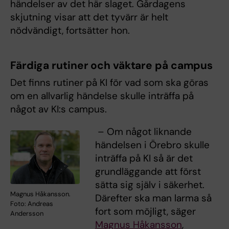
händelser av det här slaget. Gårdagens
skjutning visar att det tyvärr är helt
nödvändigt, fortsätter hon.
Färdiga rutiner och väktare på campus
Det finns rutiner på KI för vad som ska göras
om en allvarlig händelse skulle inträffa på
något av KI:s campus.
– Om något liknande
händelsen i Örebro skulle
inträffa på KI så är det
grundläggande att först
sätta sig själv i säkerhet.
Magnus Håkansson.
Därefter ska man larma så
Foto: Andreas
fort som möjligt, säger
Andersson
Magnus Håkansson
,