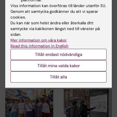
plattformar.
Viss information kan överföras till länder utanför EU.
Genom att samtycka godkänner du att vi sparar
cookies.
Du kan när som helst ändra eller återkalla ditt
Relaterat
samtycke via kakikonen längst ned till vänster på
KI:s krisorganisation och krisledning
sidan.
Mer information om våra kakor
Traumaexpert Björn Tingberg ger råd om stöd till
Read this information in English
traumatiserade barn
Tillåt endast nödvändiga
Om något händer
Tillåt mina valda kakor
Tillåt alla
Relaterade artiklar