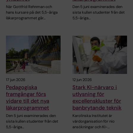
När Gottfrid Rehnman och
Den 5 juni examinerades den
hans kursare på det 5,5-åriga
sista kullen studenter från det
läkarprogrammet går…
5,5-åriga…
17 jun 2026
12 jun 2026
Pedagogiska
Stark KI-närvaro i
framgångar förs
utlysning för
vidare till det nya
excellenskluster för
läkarprogrammet
banbrytande teknik
Den 5 juni examinerades den
Karolinska Institutet är
sista kullen studenter från det
värdorganisation för nio
5,5-åriga…
ansökningar och KI-…