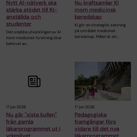
Nytt AI-nätverk ska
Nu kraftsamlar KI
stärka stödet till KI-
inom medicinsk
anställda och
beredskap
studenter
KI gör en strategisk satsning
på området medicinsk
Den snabba utvecklingen av AI
beredskap. Målet är att…
inom medicinsk forskning ökar
behovet av…
17 jun 2026
17 jun 2026
Nu går "sista kullen"
Pedagogiska
från gamla
framgångar förs
läkarprogrammet ut i
vidare till det nya
yrkeslivet
läkarprogrammet