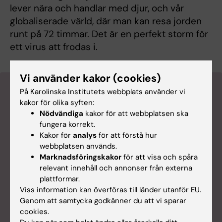
lever nära och handlar med djur, och vår
globaliserade värld, där man kan resa jorden
runt på 72 timmar. Det är en perfekt storm för
ett virus att frodas i.
Vi använder kakor (cookies)
Lyssna på en intervju med Matti
På Karolinska Institutets webbplats använder vi
kakor för olika syften:
Sällberg
Nödvändiga
kakor för att webbplatsen ska
fungera korrekt.
Kakor för
analys
för att förstå hur
webbplatsen används.
Marknadsföringskakor
för att visa och spåra
relevant innehåll och annonser från externa
plattformar.
Viss information kan överföras till länder utanför EU.
Genom att samtycka godkänner du att vi sparar
cookies.