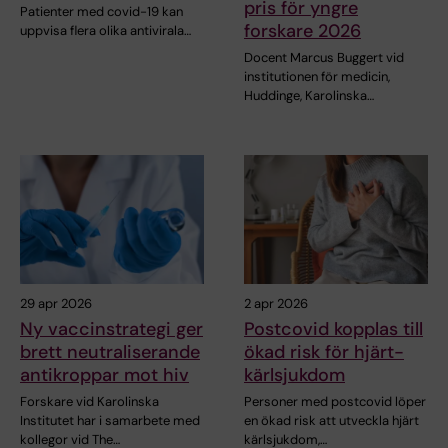
pris för yngre
Patienter med covid-19 kan
forskare 2026
uppvisa flera olika antivirala…
Docent Marcus Buggert vid
institutionen för medicin,
Huddinge, Karolinska…
29 apr 2026
2 apr 2026
Ny vaccinstrategi ger
Postcovid kopplas till
brett neutraliserande
ökad risk för hjärt-
antikroppar mot hiv
kärlsjukdom
Forskare vid Karolinska
Personer med postcovid löper
Institutet har i samarbete med
en ökad risk att utveckla hjärt
kollegor vid The…
kärlsjukdom,…