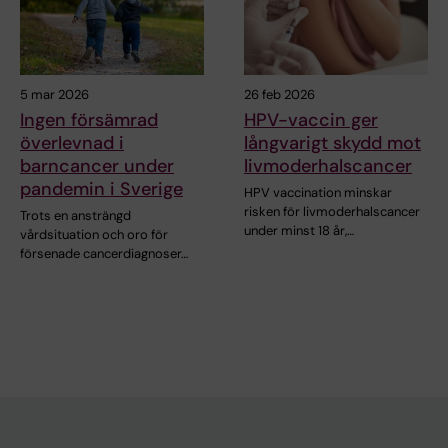
5 mar 2026
26 feb 2026
Ingen försämrad
HPV-vaccin ger
överlevnad i
långvarigt skydd mot
barncancer under
livmoderhalscancer
pandemin i Sverige
HPV vaccination minskar
risken för livmoderhalscancer
Trots en ansträngd
under minst 18 år,…
vårdsituation och oro för
försenade cancerdiagnoser…