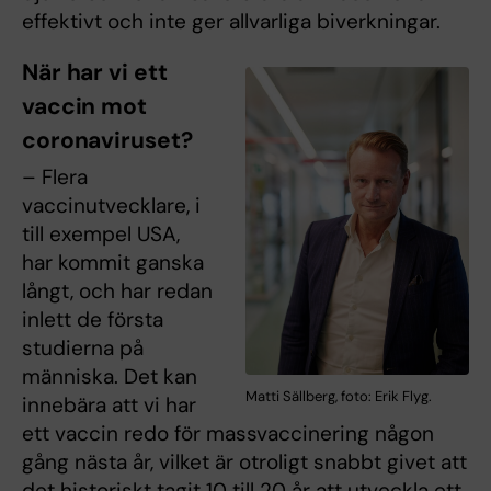
effektivt och inte ger allvarliga biverkningar.
När har vi ett
vaccin mot
coronaviruset?
– Flera
vaccinutvecklare, i
till exempel USA,
har kommit ganska
långt, och har redan
inlett de första
studierna på
människa. Det kan
Matti Sällberg, foto: Erik Flyg.
innebära att vi har
ett vaccin redo för massvaccinering någon
gång nästa år, vilket är otroligt snabbt givet att
det historiskt tagit 10 till 20 år att utveckla ett