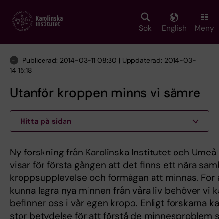
Skip
to
main
Sök
English
Meny
content
Publicerad: 2014-03-11 08:30 | Uppdaterad: 2014-03-
14 15:18
Utanför kroppen minns vi sämre
Hitta på sidan
Ny forskning från Karolinska Institutet och Umeå 
visar för första gången att det finns ett nära sa
kroppsupplevelse och förmågan att minnas. För a
kunna lagra nya minnen från våra liv behöver vi k
befinner oss i vår egen kropp. Enligt forskarna k
stor betydelse för att förstå de minnesproblem