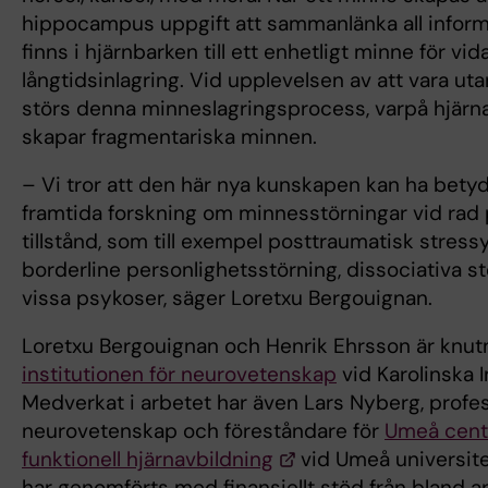
hippocampus uppgift att sammanlänka all infor
finns i hjärnbarken till ett enhetligt minne för vid
långtidsinlagring. Vid upplevelsen av att vara ut
störs denna minneslagringsprocess, varpå hjärnan
skapar fragmentariska minnen.
– Vi tror att den här nya kunskapen kan ha betyd
framtida forskning om minnesstörningar vid rad 
tillstånd, som till exempel posttraumatisk stres
borderline personlighetsstörning, dissociativa s
vissa psykoser, säger Loretxu Bergouignan.
Loretxu Bergouignan och Henrik Ehrsson är knutna
institutionen för neurovetenskap
vid Karolinska I
Medverkat i arbetet har även Lars Nyberg, profes
neurovetenskap och föreståndare för
Umeå cent
funktionell hjärnavbildning
vid Umeå universite
har genomförts med finansiellt stöd från bland a