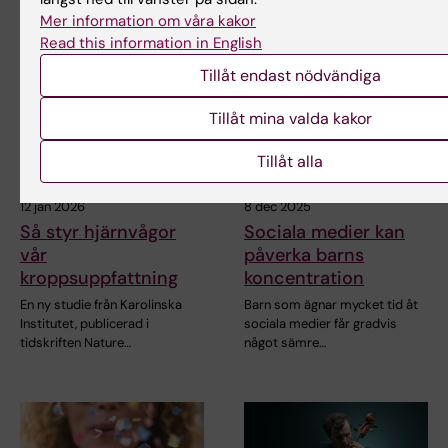
Mer information om våra kakor
Read this information in English
Tillåt endast nödvändiga
Tillåt mina valda kakor
Tillåt alla
12 jan 2026
8 dec 2025
Så styr hjärnvågor
Sociala medier kan
vår
påverka barns
kroppsuppfattning
koncentration
En ny studie från Karolinska
Barn som ägnar mycket tid åt
Institutet, publicerad i
sociala medier får gradvis
tidskriften Nature…
något sämre…