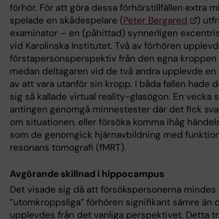
förhör. För att göra dessa förhörstillfällen extra
spelade en skådespelare (
Peter Bergared
) utf
examinator – en (påhittad) synnerligen excentri
vid Karolinska Institutet. Två av förhören upplevd
förstapersonsperspektiv från den egna kroppen p
medan deltagaren vid de två andra upplevde en 
av att vara utanför sin kropp. I båda fallen hade 
sig så kallade virtual reality-glasögon. En vecka 
antingen genomgå minnestester där det fick svar
om situationen, eller försöka komma ihåg händel
som de genomgick hjärnavbildning med funktion
resonans tomografi (fMRT).
Avgörande skillnad i hippocampus
Det visade sig då att försökspersonerna mindes
”utomkroppsliga” förhören signifikant sämre än
upplevdes från det vanliga perspektivet. Detta tr