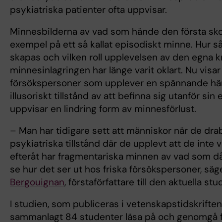
psykiatriska patienter ofta uppvisar.
Minnesbilderna av vad som hände den första sko
exempel på ett så kallat episodiskt minne. Hur 
skapas och vilken roll upplevelsen av den egna 
minnesinlagringen har länge varit oklart. Nu visar
försökspersoner som upplever en spännande hän
illusoriskt tillstånd av att befinna sig utanför si
uppvisar en lindring form av minnesförlust.
– Man har tidigare sett att människor när de dra
psykiatriska tillstånd där de upplevt att de inte va
efteråt har fragmentariska minnen av vad som då s
se hur det ser ut hos friska försökspersoner, sä
Bergouignan
, förstaförfattare till den aktuella stu
I studien, som publiceras i vetenskapstidskriften
sammanlagt 84 studenter läsa på och genomgå f