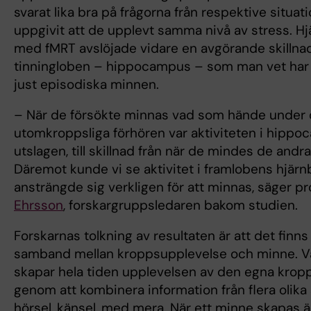
svarat lika bra på frågorna från respektive situa
uppgivit att de upplevt samma nivå av stress. H
med fMRT avslöjade vidare en avgörande skillnad
tinningloben – hippocampus – som man vet har k
just episodiska minnen.
– När de försökte minnas vad som hände under
utomkroppsliga förhören var aktiviteten i hippo
utslagen, till skillnad från när de mindes de andra
Däremot kunde vi se aktivitet i framlobens hjärn
ansträngde sig verkligen för att minnas, säger p
Ehrsson
, forskargruppsledaren bakom studien.
Forskarnas tolkning av resultaten är att det finns
samband mellan kroppsupplevelse och minne. Vå
skapar hela tiden upplevelsen av den egna krop
genom att kombinera information från flera olika 
hörsel, känsel, med mera. När ett minne skapas ä