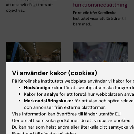
funktionsnedsättning
att de sovit dåligt trots att
objektiva…
En studie från Karolinska
Institutet visar att föräldrar till
barn med…
Vi använder kakor (cookies)
På Karolinska Institutets webbplats använder vi kakor för o
13 mar 2026
4 feb 2026
Nödvändiga
kakor för att webbplatsen ska fungera k
"Alla vinner på en
Förändringar i
Kakor för
analys
för att förstå hur webbplatsen anv
neuromedveten
hjärnans energi och
Marknadsföringskakor
för att visa och spåra releva
kollektivtrafik"
blodkärl kopplade till
och annonser från externa plattformar.
Viss information kan överföras till länder utanför EU.
CADASIL
För neurodivergenta kan buller
Genom att samtycka godkänner du att vi sparar cookies.
och trängsel bli avgörande
En ny studie som publicerats i
Du kan när som helst ändra eller återkalla ditt samtycke v
hinder. Mo…
Brain visar att skador på små
längst ned till vänster på sidan.
blodkärl vid…