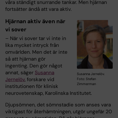
våra ständigt snurrande tankar. Men hjärnan
fortsätter ändå att vara aktiv.
Hjärnan aktiv även när
vi sover
– När vi sover tar vi inte in
lika mycket intryck från
omvärlden. Men det är inte
så att hjärnan gör
ingenting. Den gör något
annat, säger
Susanna
Susanna Jernelöv.
Jernelöv
, forskare vid
Foto: Stefan
Zimmerman
institutionen för klinisk
neurovetenskap, Karolinska Institutet.
Djupsömnen, det sömnstadie som anses vara
viktigast för återhämtningen, utgör ungefär 20