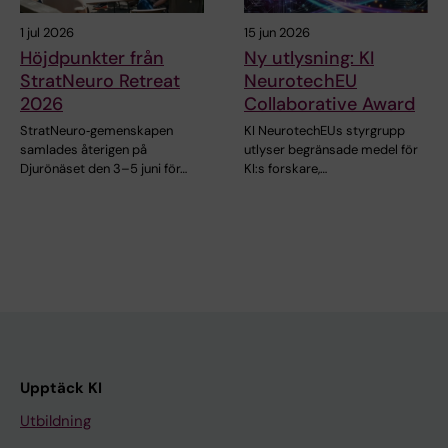
1 jul 2026
15 jun 2026
Höjdpunkter från
Ny utlysning: KI
StratNeuro Retreat
NeurotechEU
2026
Collaborative Award
StratNeuro‑gemenskapen
KI NeurotechEUs styrgrupp
samlades återigen på
utlyser begränsade medel för
Djurönäset den 3–5 juni för…
KI:s forskare,…
Upptäck KI
Utbildning