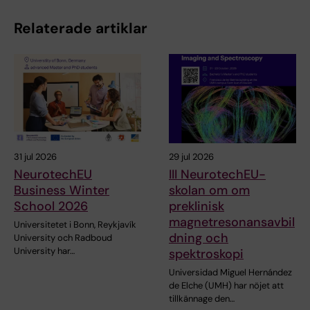
Relaterade artiklar
31 jul 2026
29 jul 2026
NeurotechEU
III NeurotechEU-
Business Winter
skolan om om
School 2026
preklinisk
magnetresonansavbil
Universitetet i Bonn, Reykjavík
dning och
University och Radboud
University har…
spektroskopi
Universidad Miguel Hernández
de Elche (UMH) har nöjet att
tillkännage den…