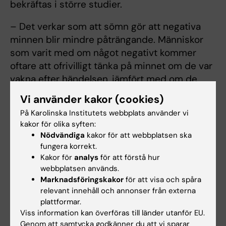
bekräftas i större studier.
– Det verkar som att sömn gör att negativa
minnen blir mindre påträngande. Människor
som varit med om något negativt kommer
oftare att ofrivilligt tänka på minnet om de var
vakna efter händelsen, jämfört med om de
hade sovit, säger Per Davidson.
Vi använder kakor (cookies)
På Karolinska Institutets webbplats använder vi
Förklaringen, tror han, kan vara att sömn
kakor för olika syften:
befäster minnet på ett sätt som gör det
Nödvändiga
kakor för att webbplatsen ska
mindre rörigt och fragmenterat vilket kanske
fungera korrekt.
gör det lättare att kontrollera när man tänker
Kakor för
analys
för att förstå hur
på det och inte.
webbplatsen används.
Marknadsföringskakor
för att visa och spåra
Det är också känt att sömnbrist leder till ökat
relevant innehåll och annonser från externa
dagdrömmande, och svårigheter att frivilligt
plattformar.
Viss information kan överföras till länder utanför EU.
bestämma vilka minnen och tankar som
Genom att samtycka godkänner du att vi sparar