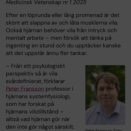
Medicinsk Vetenskap nr 1 2025
Efter en löprunda eller lång promenad är det
skönt att slappna av och låta musklerna vila.
Också hjärnan behöver vila från intryck och
mentalt arbete – men försök att tänka på
ingenting en stund och du upptäcker kanske
att det uppstår ännu fler tankar.
– Från ett psykologiskt
perspektiv så är vila
svårdefinierat, förklarar
Peter Fransson
professor i
hjärnans systemfysiologi,
som har forskat på
hjärnans vilotillstånd –
alltså vad hjärnan gör när
den inte gör något särskilt.
Peter Fransson. Foto: