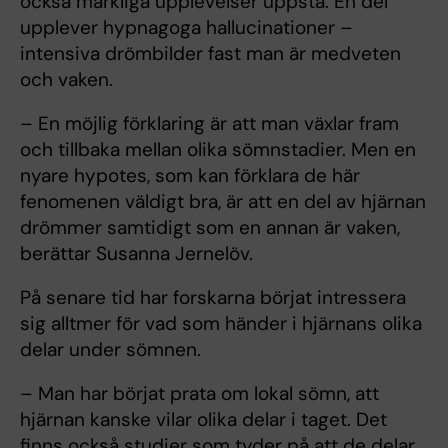
också märkliga upplevelser uppstå. En del
upplever hypnagoga hallucinationer –
intensiva drömbilder fast man är medveten
och vaken.
– En möjlig förklaring är att man växlar fram
och tillbaka mellan olika sömnstadier. Men en
nyare hypotes, som kan förklara de här
fenomenen väldigt bra, är att en del av hjärnan
drömmer samtidigt som en annan är vaken,
berättar Susanna Jernelöv.
På senare tid har forskarna börjat intressera
sig alltmer för vad som händer i hjärnans olika
delar under sömnen.
– Man har börjat prata om lokal sömn, att
hjärnan kanske vilar olika delar i taget. Det
finns också studier som tyder på att de delar