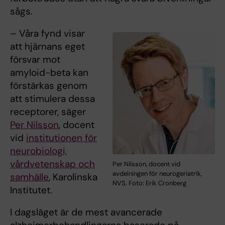
sågs.
– Våra fynd visar
att hjärnans eget
försvar mot
amyloid-beta kan
förstärkas genom
att stimulera dessa
receptorer, säger
Per Nilsson
, docent
vid
institutionen för
neurobiologi,
vårdvetenskap och
Per Nilsson, docent vid
avdelningen för neurogeriatrik,
samhälle
, Karolinska
NVS. Foto: Erik Cronberg
Institutet.
I dagsläget är de mest avancerade