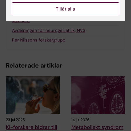
Relaterat
Tillåt alla
Institutionen för neurobiologi, vårdvetenskap och
samhälle
Avdelningen för neurogeriatrik, NVS
Per Nilssons forskargrupp
Relaterade artiklar
23 jul 2026
14 jul 2026
KI-forskare bidrar till
Metaboliskt syndrom