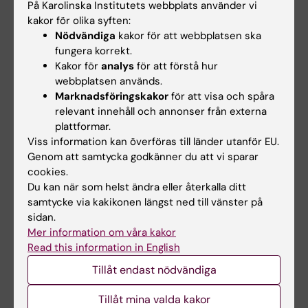
På Karolinska Institutets webbplats använder vi
R, Sekiguchi M, Pegel A, Schulz S, Saito T, Iwata
kakor för olika syften:
N, Winblad B, Saido TC.
J Alzheimers Dis 2025
Nödvändiga
kakor för att webbplatsen ska
Nov;
():13872877251392782.
fungera korrekt.
Kakor för
analys
för att förstå hur
webbplatsen används.
Alzheimers sjukdom
Demens
Marknadsföringskakor
för att visa och spåra
Tags
relevant innehåll och annonser från externa
plattformar.
Viss information kan överföras till länder utanför EU.
Uppdaterad av:
Genom att samtycka godkänner du att vi sparar
Anne Hammarskjöld
2025-12-02
cookies.
Innehållsgranskare:
Du kan när som helst ändra eller återkalla ditt
Per Nilsson
samtycke via kakikonen längst ned till vänster på
sidan.
Mer information om våra kakor
Dela
Read this information in English
Tillåt endast nödvändiga
Tillåt mina valda kakor