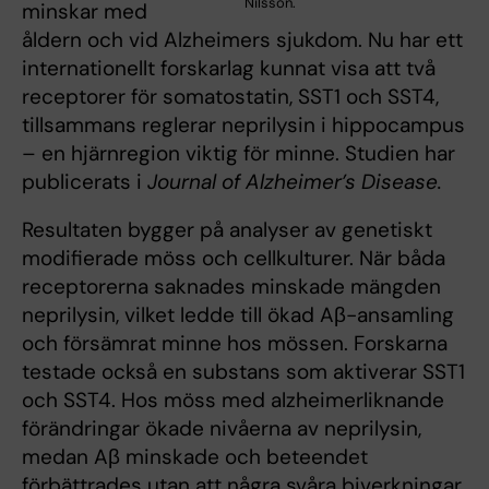
Nilsson.
minskar med
åldern och vid Alzheimers sjukdom. Nu har ett
internationellt forskarlag kunnat visa att två
receptorer för somatostatin, SST1 och SST4,
tillsammans reglerar neprilysin i hippocampus
– en hjärnregion viktig för minne. Studien har
publicerats i
Journal of Alzheimer’s Disease.
Resultaten bygger på analyser av genetiskt
modifierade möss och cellkulturer. När båda
receptorerna saknades minskade mängden
neprilysin, vilket ledde till ökad Aβ-ansamling
och försämrat minne hos mössen. Forskarna
testade också en substans som aktiverar SST1
och SST4. Hos möss med alzheimerliknande
förändringar ökade nivåerna av neprilysin,
medan Aβ minskade och beteendet
förbättrades utan att några svåra biverkningar