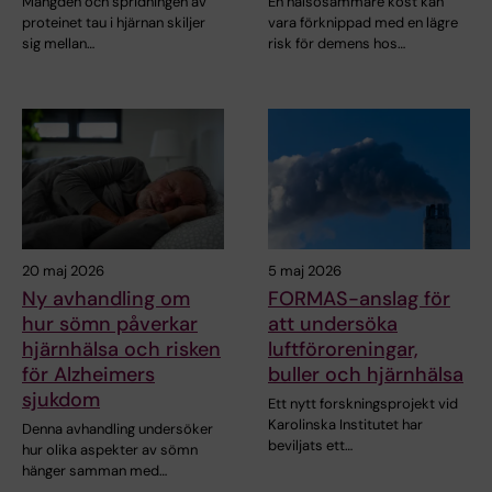
Mängden och spridningen av
En hälsosammare kost kan
proteinet tau i hjärnan skiljer
vara förknippad med en lägre
sig mellan…
risk för demens hos…
20 maj 2026
5 maj 2026
Ny avhandling om
FORMAS-anslag för
hur sömn påverkar
att undersöka
hjärnhälsa och risken
luftföroreningar,
för Alzheimers
buller och hjärnhälsa
sjukdom
Ett nytt forskningsprojekt vid
Karolinska Institutet har
Denna avhandling undersöker
beviljats ett…
hur olika aspekter av sömn
hänger samman med…