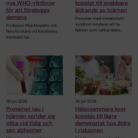
nya WHO-riktlinjer
kopplat till snabbare
för att förebygga
åldrande av hjärnan
demens
Personer med metaboliskt
syndrom tenderar att ha
Professor Miia Kivipelto och
hjärnor som verkar äldre…
flera forskare vid Karolinska
Institutet har…
26 jun 2026
26 jun 2026
Proteinet tau i
Hälsosammare kost
hjärnan sprider sig
kopplas till lägre
olika vid tidig och
demensrisk hos äldre
sen alzheimer
i riskzonen