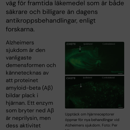
väg för framtida läkemedel som är både
säkrare och billigare än dagens
antikroppsbehandlingar, enligt
forskarna.
Alzheimers
sjukdom är den
vanligaste
demensformen och
kännetecknas av
att proteinet
amyloid-beta (Aβ)
bildar plack i
hjärnan. Ett enzym
som bryter ned Aβ
Upptäck om hjärnreceptorer
är neprilysin, men
öppnar för nya behandlingar vid
dess aktivitet
Alzheimers sjukdom. Foto: Per