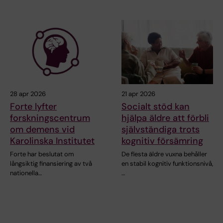
28 apr 2026
21 apr 2026
Forte lyfter
Socialt stöd kan
forskningscentrum
hjälpa äldre att förbli
om demens vid
självständiga trots
Karolinska Institutet
kognitiv försämring
Forte har beslutat om
De flesta äldre vuxna behåller
långsiktig finansiering av två
en stabil kognitiv funktionsnivå,
nationella…
…