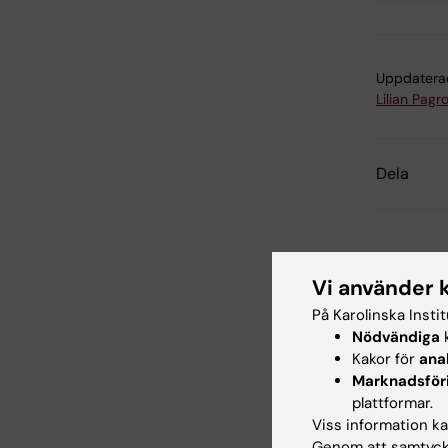
Uppdatera
Lilian Pagro
Dela
Relater
Vi använder 
På Karolinska Insti
Nödvändiga
k
Kakor för
ana
Marknadsför
plattformar.
Viss information kan
6 aug 2026
Genom att samtycka