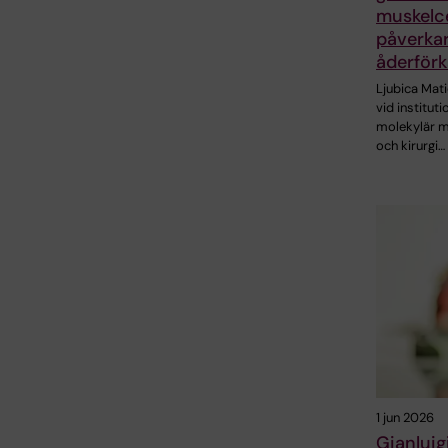
muskelce
påverka
åderförk
Ljubica Mati
vid instituti
molekylär m
och kirurgi…
1 jun 2026
Gianluig