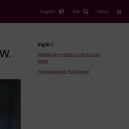
English
Sök
Meny
Ingår i
 W.
Molekylär medicin och kirurgi,
MMK
Forskargrupp: Kärlkirurgi