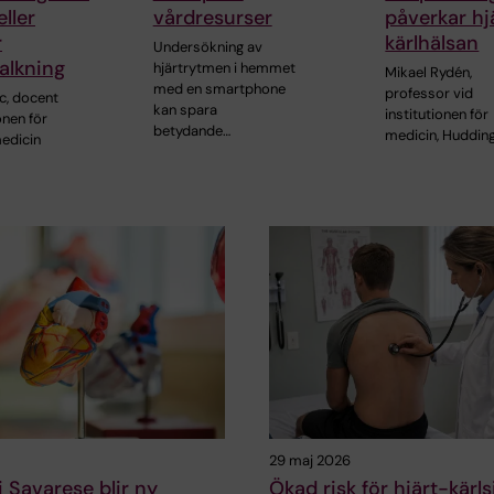
ller
vårdresurser
påverkar hj
r
kärlhälsan
Undersökning av
alkning
hjärtrytmen i hemmet
Mikael Rydén,
med en smartphone
professor vid
c, docent
kan spara
institutionen för
onen för
betydande…
medicin, Hudding
edicin
29 maj 2026
i Savarese blir ny
Ökad risk för hjärt-kär