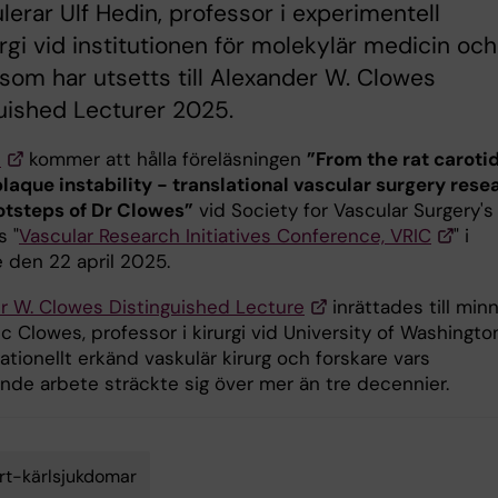
ulerar Ulf Hedin, professor i experimentell
urgi vid institutionen för molekylär medicin och
, som har utsetts till Alexander W. Clowes
uished Lecturer 2025.
n
kommer att hålla föreläsningen
”From the rat carotid
plaque instability - translational vascular surgery rese
ootsteps of Dr Clowes”
vid Society for Vascular Surgery's
s "
Vascular Research Initiatives Conference, VRIC
" i
e den 22 april 2025.
r W. Clowes Distinguished Lecture
inrättades till min
ec Clowes, professor i kirurgi vid University of Washingto
ationellt erkänd vaskulär kirurg och forskare vars
nde arbete sträckte sig över mer än tre decennier.
rt-kärlsjukdomar