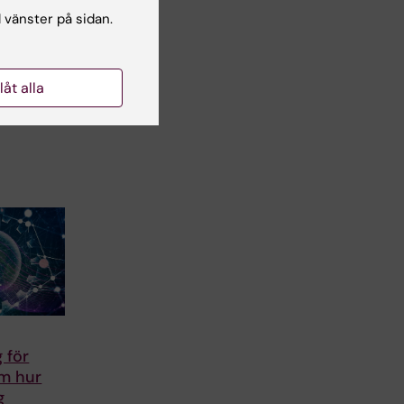
edel mot
l vänster på sidan.
tsvikt
ig studie
el
llåt alla
tform
isk
 för
om hur
g