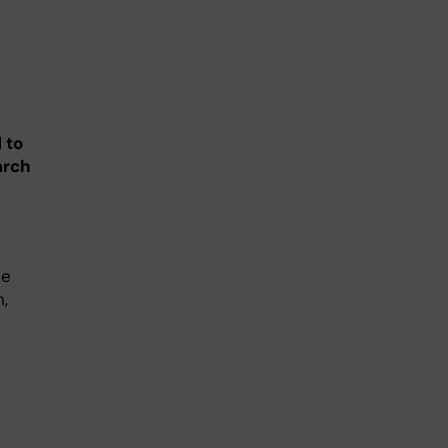
 to
arch
ne
n,