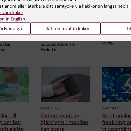
 skiljer
Somatiska
Nytt läkem
t ändra eller återkalla ditt samtycke via kakikonen längst ned til
riska och
mutationer kopplas
kronisk hjär
 våra kakor
munceller i
till kärlskador vid
testad i tid
on in English
v
progeria
Ett nytt läkemed
nödvändiga
Tillåt mina valda kakor
Ti
som tas i tablet
d
Vid den sällsynta
har i en tidig klin
nstitutet
sjukdomen progeria
studie…
ab har
bryts blodkärlen ner i
 ny…
förtid. En…
4 jun 2026
3 jun 2026
lag till
Övervakning av
Stort anslag
ng om hur
hjärtrytm i mobilen
forskning 
och glatta
kan spara
viktpendlin