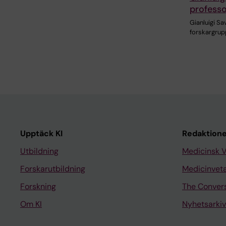
professo
Gianluigi Sa
forskargrup
Upptäck KI
Redaktione
Utbildning
Medicinsk 
Forskarutbildning
Medicinvet
Forskning
The Conver
Om KI
Nyhetsarkiv