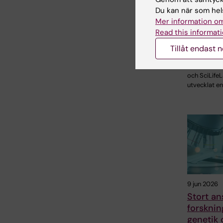
Ny metod
Du kan när som hels
mellan f
Mer information om
sjuka im
Read this informati
blodpro
Tillåt endast 
Forskare vi
Karolinska I
och SciLifeL
utvecklat en
9 jun 2026
Stort ans
forskni
genetik 