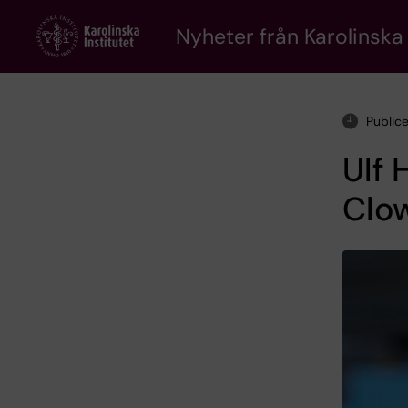
Skip
to
Nyheter från Karolinska 
main
content
Publice
Ulf 
Clow