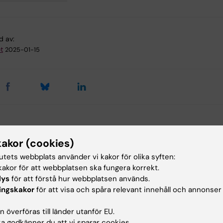
d av:
t
2025-01-15
ade artiklar
kakor (cookies)
tutets webbplats använder vi kakor för olika syften:
akor för att webbplatsen ska fungera korrekt.
lys
för att förstå hur webbplatsen används.
ingskakor
för att visa och spåra relevant innehåll och annonser
 överföras till länder utanför EU.
31 jul 2026
25 jun 2026
 godkänner du att vi sparar cookies.