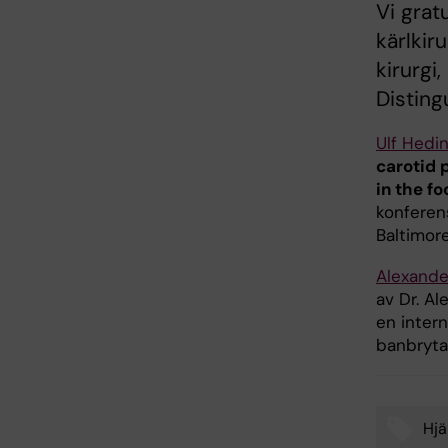
Vi grat
kärlkir
kirurgi
Disting
Ulf Hedi
carotid 
in the f
konferen
Baltimor
Alexande
av Dr. Al
en intern
banbryta
Hjä
Tags