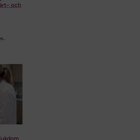
ärt- och
e,…
lsjukdom