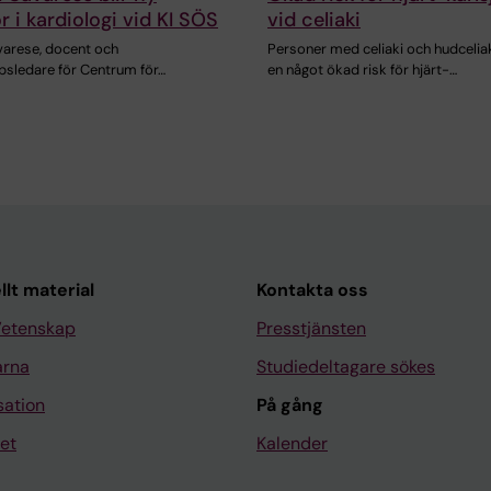
r i kardiologi vid KI SÖS
vid celiaki
varese, docent och
Personer med celiaki och hudceliak
psledare för Centrum för…
en något ökad risk för hjärt-…
llt material
Kontakta oss
Vetenskap
Presstjänsten
arna
Studiedeltagare sökes
sation
På gång
et
Kalender