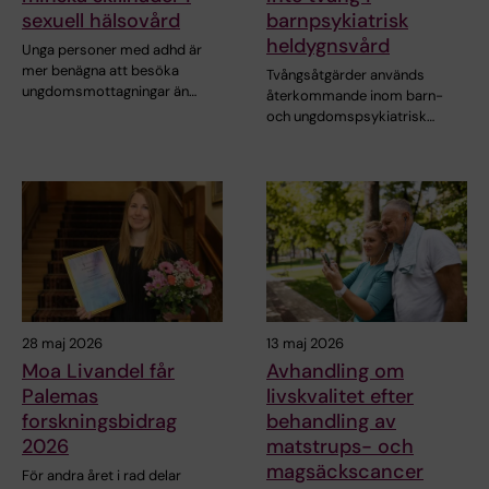
sexuell hälsovård
barnpsykiatrisk
heldygnsvård
Unga personer med adhd är
mer benägna att besöka
Tvångsåtgärder används
ungdomsmottagningar än…
återkommande inom barn-
och ungdomspsykiatrisk…
28 maj 2026
13 maj 2026
Moa Livandel får
Avhandling om
Palemas
livskvalitet efter
forskningsbidrag
behandling av
2026
matstrups- och
magsäckscancer
För andra året i rad delar