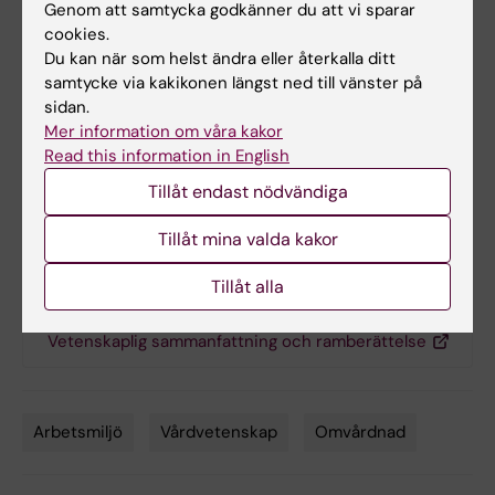
patienterna. Jag vill också inkludera andra
Genom att samtycka godkänner du att vi sparar
yrkesgrupper för att se hur de upplever sin
cookies.
Du kan när som helst ändra eller återkalla ditt
arbetssituation och hur deras kompetens tas
samtycke via kakikonen längst ned till vänster på
tillvara.
sidan.
Mer information om våra kakor
Text: Helena Mayer
Read this information in English
Tillåt endast nödvändiga
Länkar
Tillåt mina valda kakor
Tillåt alla
Disputation: Lisa Smeds Alenius
Vetenskaplig sammanfattning och ramberättelse
Arbetsmiljö
Vårdvetenskap
Omvårdnad
Tags