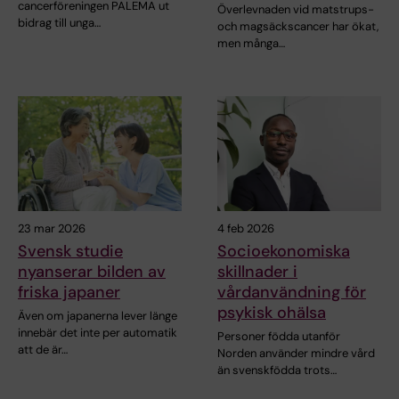
cancerföreningen PALEMA ut
Överlevnaden vid matstrups-
bidrag till unga…
och magsäckscancer har ökat,
men många…
23 mar 2026
4 feb 2026
Svensk studie
Socioekonomiska
nyanserar bilden av
skillnader i
friska japaner
vårdanvändning för
psykisk ohälsa
Även om japanerna lever länge
innebär det inte per automatik
Personer födda utanför
att de är…
Norden använder mindre vård
än svenskfödda trots…