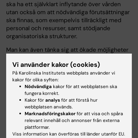
ska ha ett självklart inflytande över vården
utan också om att nödvändiga förutsättningar
ska finnas, som exempelvis tillräckligt med
personal och resurser, samt stödjande
organisatoriska strukturer.
Man kan även tänka sig att ökade möjligheter
för sjuksköterskor att kunna nyttja hela sin
Vi använder kakor (cookies)
kompetens rimligtvis skulle kunna leda till att
sjukhusen blir mer attraktiva och därigenom
På Karolinska Institutets webbplats använder vi
kakor för olika syften:
förbättrar möjligheterna att rekrytera och
Nödvändiga
kakor för att webbplatsen ska
behålla kompetent personal.
fungera korrekt.
Kakor för
analys
för att förstå hur
Vad ska du göra nu?
webbplatsen används.
Marknadsföringskakor
för att visa och spåra
– Jag vill fortsätta forska kring hur vården kan
relevant innehåll och annonser från externa
ta tillvara personalens kompetens på ett så
plattformar.
bra sätt som möjligt, vilket också kan gagna
Viss information kan överföras till länder utanför EU.