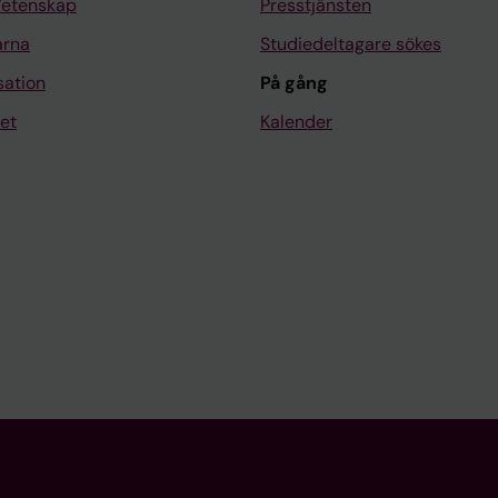
Vetenskap
Presstjänsten
arna
Studiedeltagare sökes
sation
På gång
et
Kalender