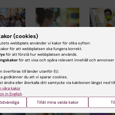
kakor (cookies)
tutets webbplats använder vi kakor för olika syften:
22 jun 2026
12 jun 2026
akor för att webbplatsen ska fungera korrekt.
ånga firade
Nu kraftsamlar KI
Stark KI-nä
lys
för att förstå hur webbplatsen används.
kor med KI i
inom medicinsk
utlysning f
ingskakor
för att visa och spåra relevant innehåll och annonser
raden
beredskap
excellensklu
banbrytand
solen
KI gör en strategisk
 överföras till länder utanför EU.
r
satsning på området
Karolinska Instit
 godkänner du att vi sparar cookies.
när
medicinsk
är värdorganisat
t ändra eller återkalla ditt samtycke via kakikonen längst ned til
nstitutet
beredskap. Målet är
för nio ansöknin
 våra kakor
att…
och KI-…
on in English
nödvändiga
Tillåt mina valda kakor
Ti