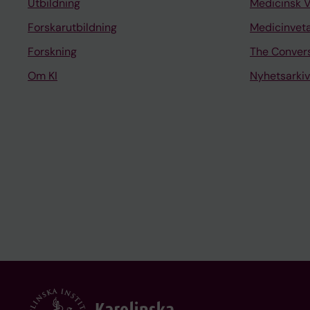
Utbildning
Medicinsk 
Forskarutbildning
Medicinvet
Forskning
The Conver
Om KI
Nyhetsarkiv