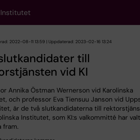
Institutet
erad: 2022-08-11 13:59 | Uppdaterad: 2023-02-16 13:24
slutkandidater till
orstjänsten vid KI
sor Annika Östman Wernerson vid Karolinska
tet, och professor Eva Tiensuu Janson vid Upp
itet, är de två slutkandidaterna till rektorstjän
olinska Institutet, som KI:s valkommitté har val
a fram.