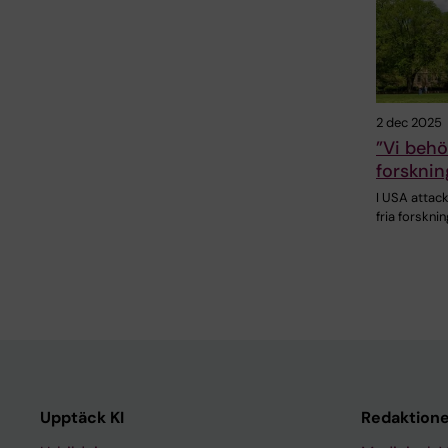
2 dec 2025
”Vi behö
forsknin
I USA attac
fria forskni
Upptäck KI
Redaktione