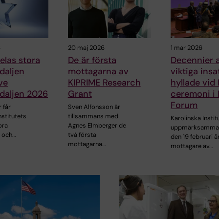
6
20 maj 2026
1 mar 2026
delas stora
De är första
Decennier 
daljen
mottagarna av
viktiga insa
ve
KIPRIME Research
hyllade vi
daljen 2026
Grant
ceremoni i
Forum
 får
Sven Alfonsson är
nstitutets
tillsammans med
Karolinska Instit
ora
Agnes Elmberger de
uppmärksamma
j och…
två första
den 19 februari å
mottagarna…
mottagare av…