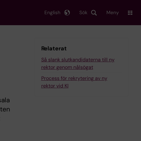
English
Sök
Meny
Relaterat
Så slank slutkandidaterna till ny
rektor genom nålsögat
Process för rekrytering av ny
rektor vid KI
sala
sten
t