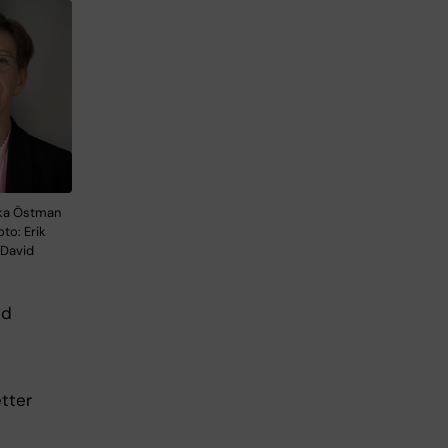
ika Östman
to: Erik
 David
id
tter