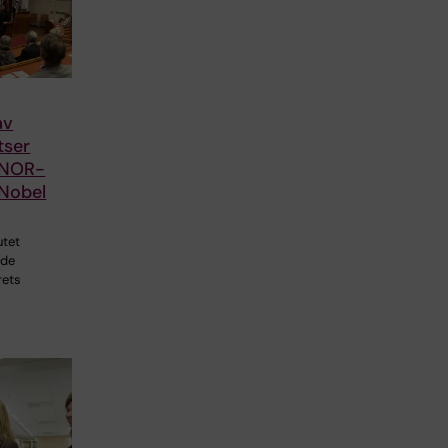
av
tser
d NOR-
 Nobel
utet
de
rets