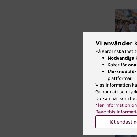
Vi använder 
På Karolinska Insti
2 aug 2026
Nödvändiga
k
Rekordm
Kakor för
ana
lika vill
Marknadsför
Pridepa
plattformar.
Sensommar
Viss information kan
värmde öve
Genom att samtycka
Stockholm 
Du kan när som hels
Karolinska I
Mer information om
deltog i…
Read this informati
Tillåt endast 