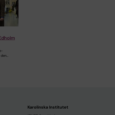
 Edholm
e-
I den…
Karolinska Institutet