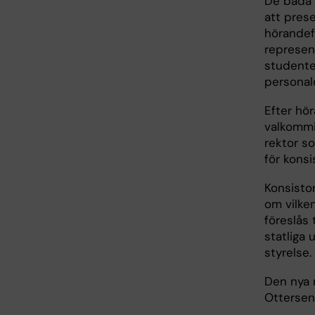
De båda
att prese
hörandef
represen
studente
personalo
Efter hö
valkommi
rektor s
för konsi
Konsistor
om vilke
föreslås 
statliga 
styrelse.
Den nya r
Ottersen