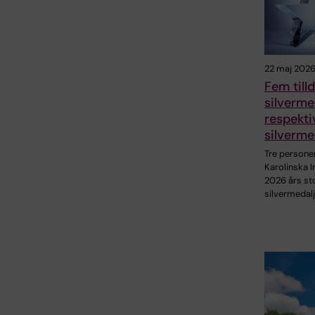
22 maj 202
Fem till
silverme
respekti
silverme
Tre personer
Karolinska I
2026 års st
silvermedal