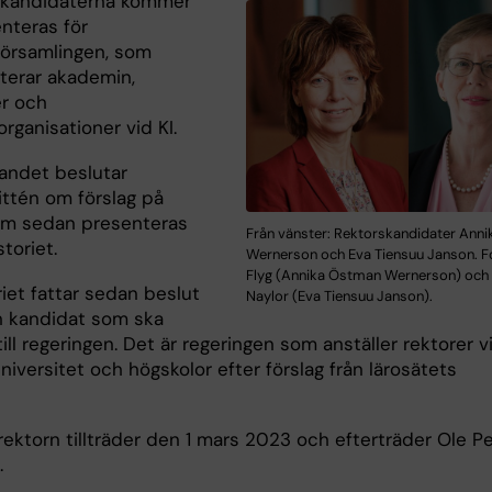
 kandidaterna kommer
nteras för
örsamlingen, som
terar akademin,
r och
rganisationer vid KI.
randet beslutar
ttén om förslag på
om sedan presenteras
Från vänster: Rektorskandidater Ann
storiet.
Wernerson och Eva Tiensuu Janson. Fo
Flyg (Annika Östman Wernerson) och
iet fattar sedan beslut
Naylor (Eva Tiensuu Janson).
n kandidat som ska
till regeringen. Det är regeringen som anställer rektorer v
universitet och högskolor efter förslag från lärosätets
ektorn tillträder den 1 mars 2023 och efterträder Ole Pe
.