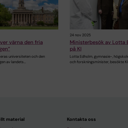
24 nov 2025
ver värna den fria
Ministerbesök av Lotta
gen”
på KI
keras universiteten och den
Lotta Edholm, gymnasie-, högskol
ngen av landets…
och forskningsminister, besökte K
llt material
Kontakta oss