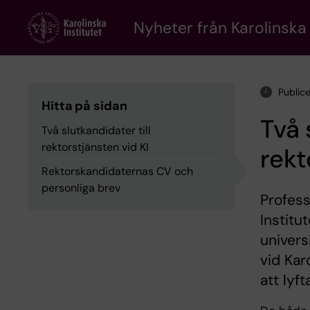
Skip
to
Nyheter från Karolinska 
main
content
Public
Hitta på sidan
Två 
Två slutkandidater till
rektorstjänsten vid KI
rekt
Rektorskandidaternas CV och
personliga brev
Profes
Institu
univers
vid Kar
att lyft