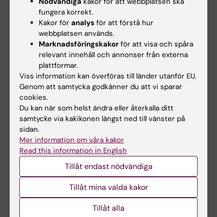
Nödvändiga
kakor för att webbplatsen ska
student till docent för att säkerställa en
fungera korrekt.
långsiktigt hög forskningskvalitet. Det behövs
Kakor för
analys
för att förstå hur
också gemensamma strategiska satsningar
webbplatsen används.
Marknadsföringskakor
för att visa och spåra
för att all personal som handleder studenter
relevant innehåll och annonser från externa
ska få adekvat pedagogisk utbildning.
plattformar.
Viss information kan överföras till länder utanför EU.
Förutom enkäter till alla USV-enheter gjorde
Genom att samtycka godkänner du att vi sparar
Socialstyrelsen även platsbesök och
cookies.
intervjuer i en fördjupad granskning av
Du kan när som helst ändra eller återkalla ditt
Akademiskt Primärvårdscentrum (APC)
,
samtycke via kakikonen längst ned till vänster på
sidan.
Centrum för psykiatriforskning (CPF)
,
Mer information om våra kakor
Akademisk specialistcentrum (ASC)
,
Read this information in English
Stockholm, medicinsk specialitet neurologi,
Tillåt endast nödvändiga
Ortopedi på Södersjukhuset
, och
Akutsjukvård på Karolinska
Tillåt mina valda kakor
Universitetssjukhuset
.
Tillåt alla