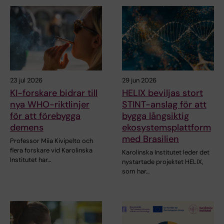
23 jul 2026
29 jun 2026
KI-forskare bidrar till
HELIX beviljas stort
nya WHO-riktlinjer
STINT-anslag för att
för att förebygga
bygga långsiktig
demens
ekosystemsplattform
med Brasilien
Professor Miia Kivipelto och
flera forskare vid Karolinska
Karolinska Institutet leder det
Institutet har…
nystartade projektet HELIX,
som har…