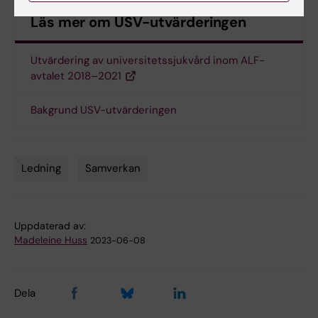
Läs mer om USV-utvärderingen
Utvärdering av universitetssjukvård inom ALF-
avtalet 2018–2021
Bakgrund USV-utvärderingen
Ledning
Samverkan
Tags
Uppdaterad av:
Madeleine Huss
2023-06-08
Dela