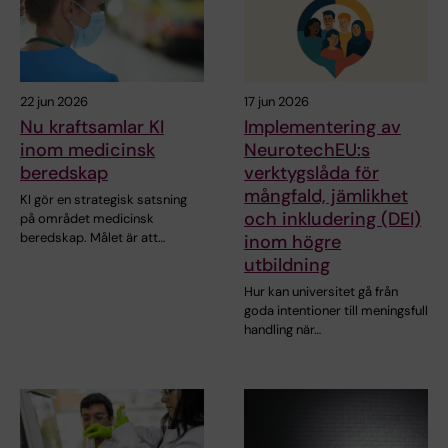
22 jun 2026
17 jun 2026
Nu kraftsamlar KI
Implementering av
inom medicinsk
NeurotechEU:s
beredskap
verktygslåda för
mångfald, jämlikhet
KI gör en strategisk satsning
och inkludering (DEI)
på området medicinsk
beredskap. Målet är att…
inom högre
utbildning
Hur kan universitet gå från
goda intentioner till meningsfull
handling när…