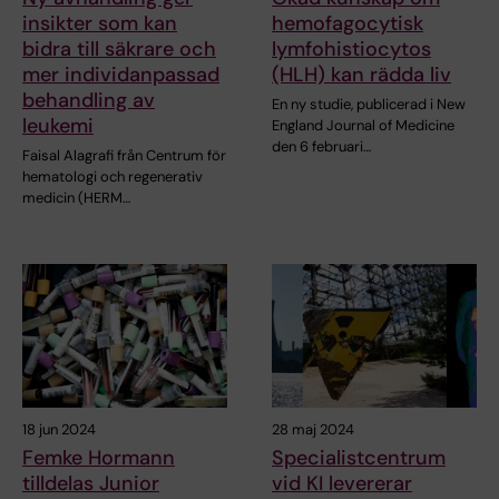
insikter som kan
hemofagocytisk
bidra till säkrare och
lymfohistiocytos
mer individanpassad
(HLH) kan rädda liv
behandling av
En ny studie, publicerad i New
leukemi
England Journal of Medicine
den 6 februari…
Faisal Alagrafi från Centrum för
hematologi och regenerativ
medicin (HERM…
18 jun 2024
28 maj 2024
Femke Hormann
Specialistcentrum
tilldelas Junior
vid KI levererar