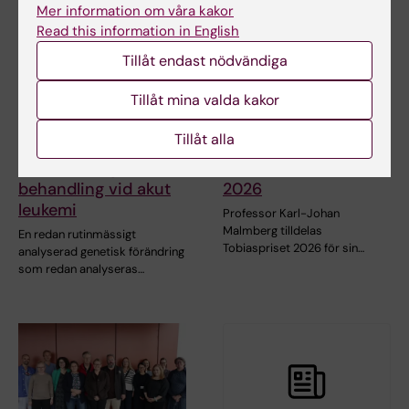
Mer information om våra kakor
Read this information in English
Tillåt endast nödvändiga
Tillåt mina valda kakor
29 apr 2026
21 apr 2026
Tillåt alla
Vanlig genetisk
Karl-Johan Malmberg
markör kan guida ny
tilldelas Tobiaspriset
behandling vid akut
2026
leukemi
Professor Karl-Johan
Malmberg tilldelas
En redan rutinmässigt
Tobiaspriset 2026 för sin…
analyserad genetisk förändring
som redan analyseras…