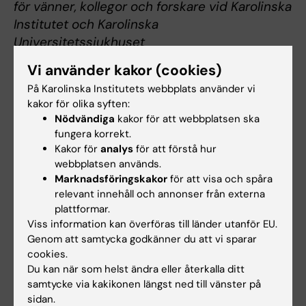
för vänner, kollegor och forskare vid Karolinska
Institutet och Karolinska
Universitetssjukhuset
Vi använder kakor (cookies)
På Karolinska Institutets webbplats använder vi
Hematologi
Tags
kakor för olika syften:
Nödvändiga
kakor för att webbplatsen ska
fungera korrekt.
Uppdaterad av:
Kakor för
analys
för att förstå hur
Lilian Pagrot
2024-03-18
webbplatsen används.
Marknadsföringskakor
för att visa och spåra
relevant innehåll och annonser från externa
plattformar.
Dela
Viss information kan överföras till länder utanför EU.
Genom att samtycka godkänner du att vi sparar
cookies.
Du kan när som helst ändra eller återkalla ditt
Relaterade artiklar
samtycke via kakikonen längst ned till vänster på
sidan.