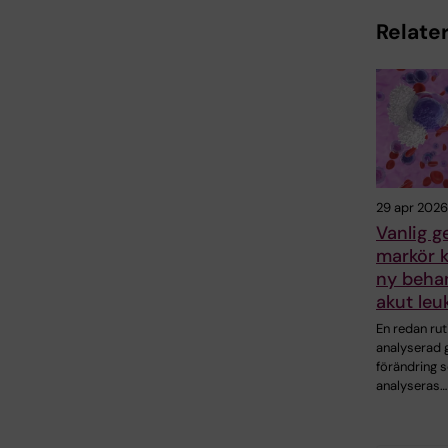
Relater
29 apr 2026
Vanlig g
markör 
ny behan
akut leu
En redan ru
analyserad 
förändring 
analyseras…