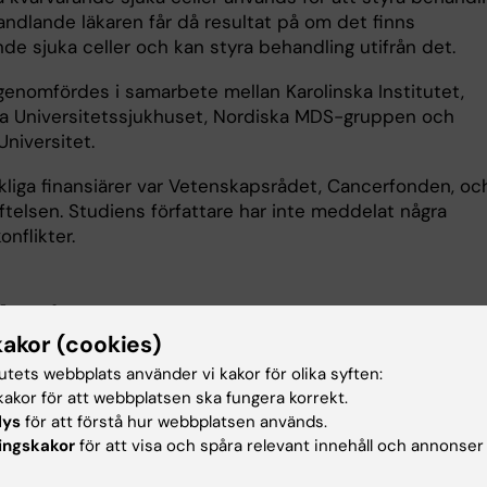
ndlande läkaren får då resultat på om det finns
de sjuka celler och kan styra behandling utifrån det.
genomfördes i samarbete mellan Karolinska Institutet,
ka Universitetssjukhuset, Nordiska MDS-gruppen och
niversitet.
liga finansiärer var Vetenskapsrådet, Cancerfonden, oc
ftelsen. Studiens författare har inte meddelat några
onflikter.
ikation
kakor (cookies)
Specific Measurable Residual Disease Markers Predict
tutets webbplats använder vi kakor för olika syften:
in Patients With Myelodysplastic Syndrome and Relate
akor för att webbplatsen ska fungera korrekt.
 After Hematopoietic Stem-Cell Transplantation.
lys
för att förstå hur webbplatsen används.
 M, Pandzic T, Illman J, Nilsson L, Weström S, Ejerblad E,
ingskakor
för att visa och spåra relevant innehåll och annonser
 Björklund A, Olsnes Kittang A, Werlenius O, Lorentz F,
n B, Cammenga J, Weber D, Lindholm C, Wiggh J, Dimitr