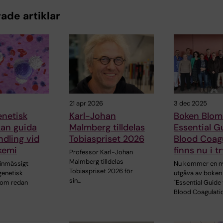
ade artiklar
21 apr 2026
3 dec 2025
enetisk
Karl-Johan
Boken Blo
kan guida
Malmberg tilldelas
Essential G
dling vid
Tobiaspriset 2026
Blood Coag
kemi
finns nu i t
Professor Karl-Johan
Malmberg tilldelas
tinmässigt
Nu kommer en n
Tobiaspriset 2026 för
genetisk
utgåva av boken
sin…
som redan
"Essential Guide
Blood Coagulati