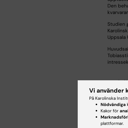
Den beha
kvarvaran
Studien 
Karolins
Uppsala U
Huvudsak
Tobiassti
intressek
Publ
Vi använder 
Patient-
På Karolinska Insti
Outcome 
Nödvändiga
k
Diseases
Kakor för
ana
Tobiasson
Marknadsför
Olesen G,
plattformar.
Rasmusse