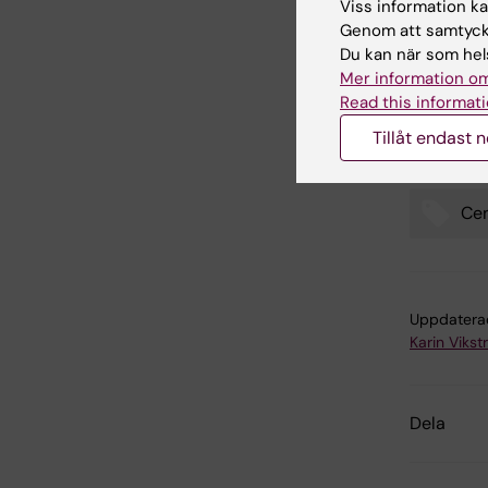
Viss information kan
M, Moen A
Genom att samtycka
Jädersten
Du kan när som hels
Jacobsen 
Mer information om
Hellströ
Read this informati
J Clin O
Tillåt endast 
Cen
Tags
Uppdatera
Karin Viks
Dela