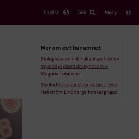
English
Sök
Meny
Mer om det här ämnet
Biologiska och kliniska aspekter av
myelodysplastiskt syndrom –
n
Magnus Tobiasso…
Myelodysplastiskt syndrom – Eva
Hellström Lindbergs forskargrupp