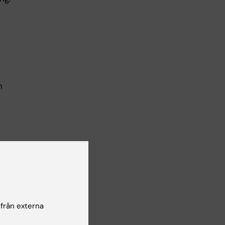
h
d
 från externa
iou