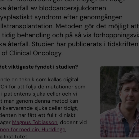
ka återfall av blodcancersjukdomen
ysplastiskt syndrom efter genomgången
lstransplantation. Metoden gör det möjligt att
n tidig behandling och på så vis förhoppningsvi
a återfall. Studien har publicerats i tidskriften
 of Clinical Oncology.
det viktigaste fyndet i studien?
nde en teknik som kallas digital
PCR för att följa de mutationer som
 i patientens sjuka celler och vi
tt man genom denna metod kan
kvarvarande sjuka celler tidigt,
ienten har fått ett fullt kliniskt
 säger
Magnus Tobiasson
, docent vid
ionen för medicin, Huddinge
,
a Institutet.