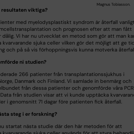
Magnus Tobiasson.
 resultaten viktiga?
tienter med myelodysplastiskt syndrom är återfall vanlig
amcellstransplantation och prognosen efter att man fått
är dålig. Vi har nu utvecklat en metod som gör att man ka
kvarvarande sjuka celler vilken gör det möjligt att ge ti
ng och på så vis förhoppningsvis kunna motverka återfal
mförde ni studien?
uderade 266 patienter från transplantationssjukhus i
 Norge, Danmark och Finland. Vi samlade in benmärg och
elbundet från dessa patienter och genomförde våra PCR
. Data från studien visar att vi kunde upptäcka kvarvara
ler i genomsnitt 71 dagar före patienten fick återfall.
sta steg i er forskning?
nu startat nästa studie där den här metoden för att
 kvarvarande sjuka celler används för att styra behandli