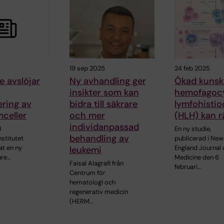
19 sep 2025
24 feb 2025
e avslöjar
Ny avhandling ger
Ökad kuns
insikter som kan
hemofagocy
ering av
bidra till säkrare
lymfohistio
celler
och mer
(HLH) kan r
individanpassad
d
En ny studie,
behandling av
nstitutet
publicerad i New
at en ny
England Journal 
leukemi
ure…
Medicine den 6
Faisal Alagrafi från
februari…
Centrum för
hematologi och
regenerativ medicin
(HERM…