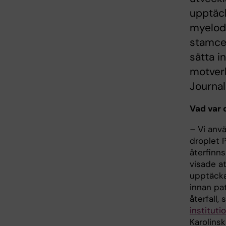
upptäc
myelod
stamcel
sätta i
motverk
Journal
Vad var 
–
Vi anvä
droplet 
återfinns
visade a
upptäcka 
innan pat
återfall,
institut
Karolinsk