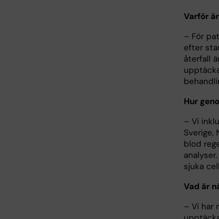
Varför är
– För pa
efter st
återfall 
upptäcka 
behandli
Hur geno
– Vi inkl
Sverige,
blod reg
analyser
sjuka cel
Vad är nä
– Vi har 
upptäcka