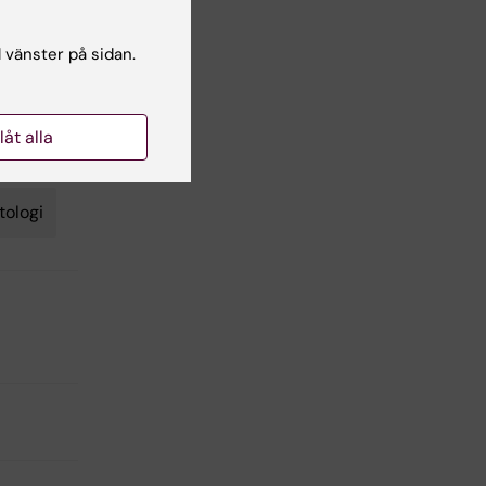
 S,
l vänster på sidan.
llåt alla
ologi