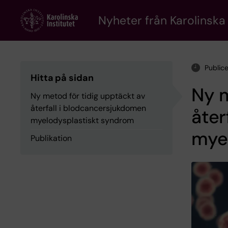
Skip
to
Nyheter från Karolinska 
main
content
Public
Hitta på sidan
Ny m
Ny metod för tidig upptäckt av
återfall i blodcancersjukdomen
åter
myelodysplastiskt syndrom
mye
Publikation