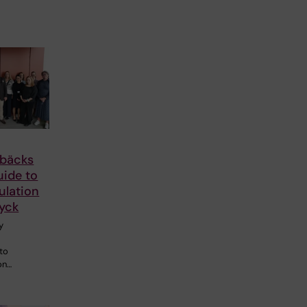
mbäcks
uide to
ulation
ryck
y
 to
on…