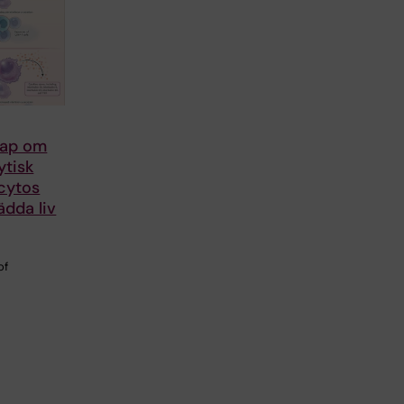
kap om
tisk
cytos
ädda liv
of