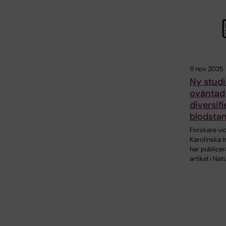
11 nov 2025
Ny studi
oväntad
diversifi
blodstam
Forskare vi
Karolinska I
har publicer
artikel i Nat