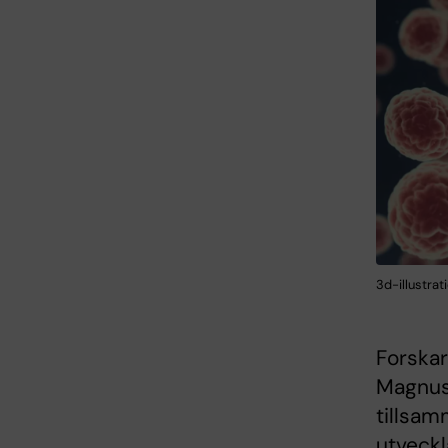
3d-illustrat
Forskar
Magnus
tillsa
utveckl