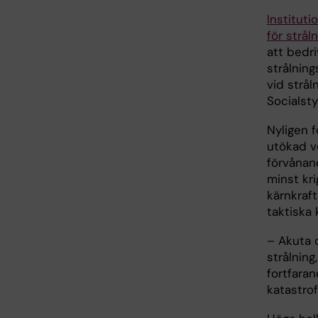
Instituti
för strål
att bedr
strålnin
vid strål
Socialst
Nyligen f
utökad v
förvånand
minst kr
kärnkraf
taktiska
– Akuta o
strålning
fortfaran
katastrof