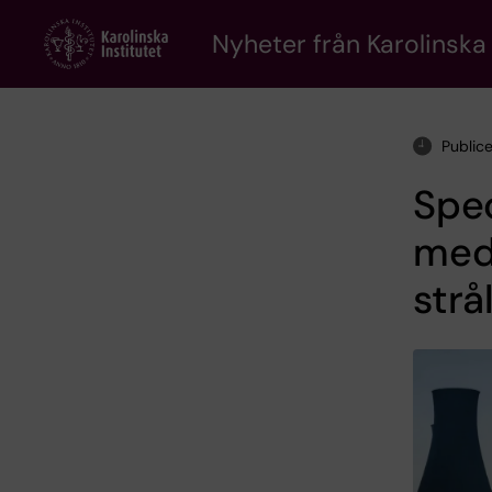
Skip
to
Nyheter från Karolinska 
main
content
Public
Spec
medi
strå