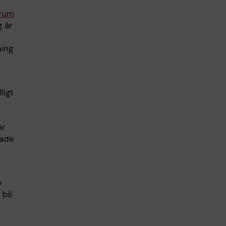
rum
 är
ning
ligt
ör
lade
v
 bli