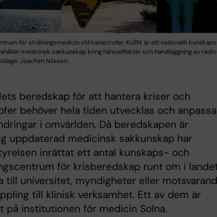
trum för strålningsmedicin vid katastrofer, KcRN, är ett nationellt kunska
dahåller medicinsk sakkunskap kring hälsoeffekter och handläggning av radi
ollage: Joachim Nilsson.
ets beredskap för att hantera kriser och
ofer behöver hela tiden utvecklas och anpassa
rändringar i omvärlden. Då beredskapen är
ig uppdaterad medicinsk sakkunskap har
tyrelsen inrättat ett antal kunskaps- och
ngscentrum för krisberedskap runt om i lande
a till universitet, myndigheter eller motsvaran
pling till klinisk verksamhet. Ett av dem är
t på institutionen för medicin Solna.