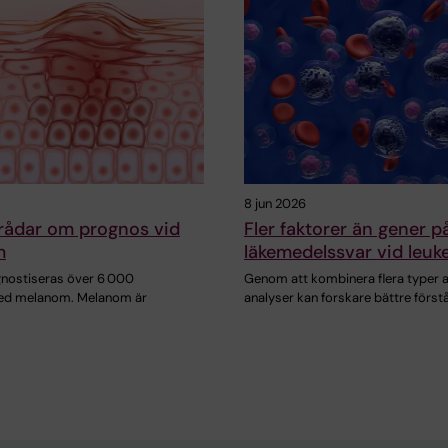
8 jun 2026
rådar om prognos vid
Fler faktorer än gener p
m
läkemedelssvar vid leuk
agnostiseras över 6 000
Genom att kombinera flera typer 
ed melanom. Melanom är
analyser kan forskare bättre först