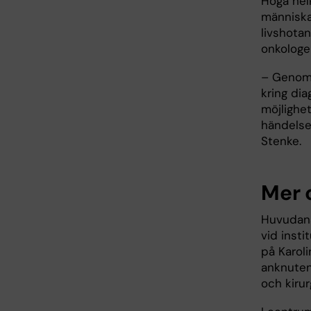
Höga hel
människa
livshota
onkolog
– Genom 
kring dia
möjlighe
händelser
Stenke
Mer 
Huvudans
vid inst
på Karol
anknuten
och kiru