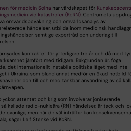
onen för medicin Solna
har värdskapet för
Kunskapscent
ningsmedicin vid katastrofer (KcRN)
. Centrumets uppdrag
iva omvärldsbevakning och omvärldsanalys av
gsrelaterade händelser, utbilda inom medicinsk handlägg
ningshändelser, samt ge expertråd och underlag till
yrelsen.
örnyades kontraktet för ytterligare tre år och då med tyd
erksamhet jämfört med tidigare. Bakgrunden är, föga
e, det internationellt instabila politiska läget med inte
iget i Ukraina, som bland annat medför en ökad hotbild f
tshaverier och till och med tänkbar användning av så kal
 kärnvapen.
lyckor, attentat och krig som involverar joniserande
, så kallade radio-nukleära (RN) händelser, är tack och lo
de ovanliga, men när de väl inträffar kan konsekvenserna
ala, säger Leif Stenke vid KcRN.