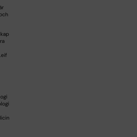
är
 och
skap
ra
Leif
logi
logi
icin