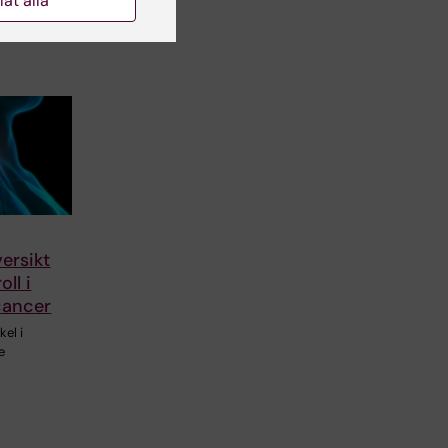
llåt alla
ersikt
ll i
cancer
kel i
e