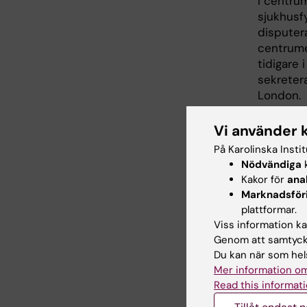
I centrum
sjukhusf
disputera
centrume
tidigare 
sekretera
London.
Vi använder 
På Karolinska Insti
Can
Tags
Nödvändiga
k
Kakor för
ana
Marknadsför
plattformar.
Uppdatera
Viss information kan
Ann Sofie 
Genom att samtycka
Du kan när som hels
Mer information om
Dela
Read this informati