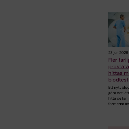
23 jun 2026
Fler farl
prostata
hittas m
blodtest
Ett nytt blo
göra det lät
hitta de farl
formerna av