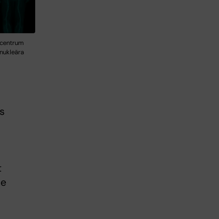
pscentrum
onukleära
s
t
de