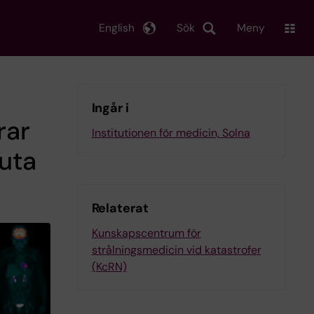
English
Sök
Meny
Ingår i
rar
Institutionen för medicin, Solna
uta
Relaterat
Kunskapscentrum för
strålningsmedicin vid katastrofer
(KcRN)