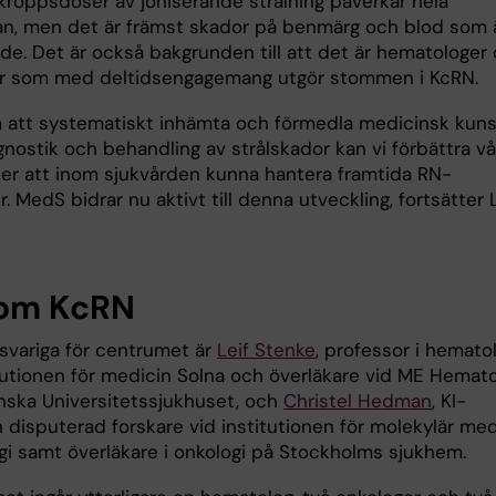
kroppsdoser av joniserande strålning påverkar hela
n, men det är främst skador på benmärg och blod som 
nde. Det är också bakgrunden till att det är hematologer
er som med deltidsengagemang utgör stommen i KcRN.
att systematiskt inhämta och förmedla medicinsk kun
gnostik och behandling av strålskador kan vi förbättra vå
ter att inom sjukvården kunna hantera framtida RN-
. MedS bidrar nu aktivt till denna utveckling, fortsätter 
.
om KcRN
variga för centrumet är
Leif Stenke
, professor i hemato
itutionen för medicin Solna och överläkare vid ME Hemato
inska Universitetssjukhuset, och
Christel Hedman
, KI-
 disputerad forskare vid institutionen för molekylär med
rgi samt överläkare i onkologi på Stockholms sjukhem.