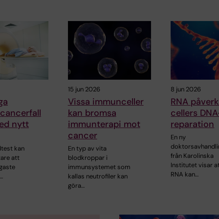
15 jun 2026
8 jun 2026
iga
Vissa immunceller
RNA påverk
cancerfall
kan bromsa
cellers DNA
ed nytt
immunterapi mot
reparation
cancer
En ny
doktorsavhandli
dtest kan
En typ av vita
från Karolinska
tare att
blodkroppar i
Institutet visar a
igaste
immunsystemet som
RNA kan…
…
kallas neutrofiler kan
göra…