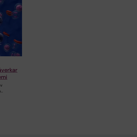
åverkar
emi
av
å…