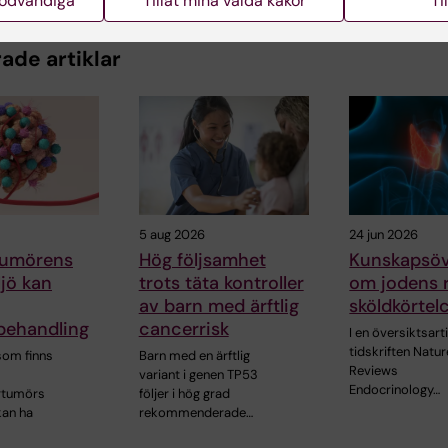
nödvändiga
Tillåt mina valda kakor
Ti
ade artiklar
5 aug 2026
24 jun 2026
 tumörens
Hög följsamhet
Kunskapsöv
jö kan
trots täta kontroller
om jodens ro
av barn med ärftlig
sköldkörtel
ehandling
cancerrisk
I en översiktsarti
tidskriften Natur
 som finns
Barn med en ärftlig
Reviews
variant i genen TP53
Endocrinology…
rtumörs
följer i hög grad
kan ha
rekommenderade…