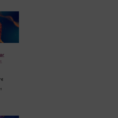
ar
-
ng
tt