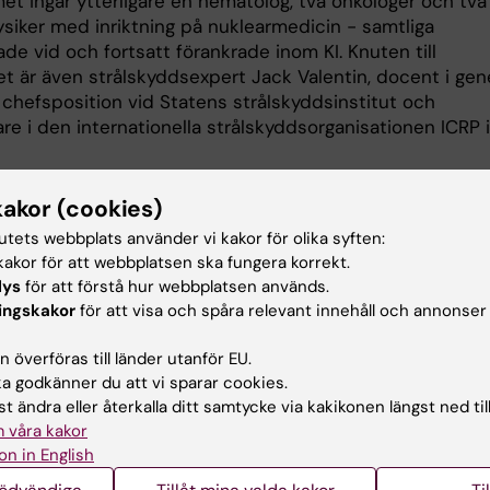
et ingår ytterligare en hematolog, två onkologer och två
ysiker med inriktning på nuklearmedicin - samtliga
de vid och fortsatt förankrade inom KI. Knuten till
t är även strålskyddsexpert Jack Valentin, docent i gene
i chefsposition vid Statens strålskyddsinstitut och
re i den internationella strålskyddsorganisationen ICRP i
kakor (cookies)
tutets webbplats använder vi kakor för olika syften:
cer och onkologi
Hematologi
akor för att webbplatsen ska fungera korrekt.
lys
för att förstå hur webbplatsen används.
ingskakor
för att visa och spåra relevant innehåll och annonser
d av:
 överföras till länder utanför EU.
Sten
2024-05-28
 godkänner du att vi sparar cookies.
t ändra eller återkalla ditt samtycke via kakikonen längst ned til
 våra kakor
on in English