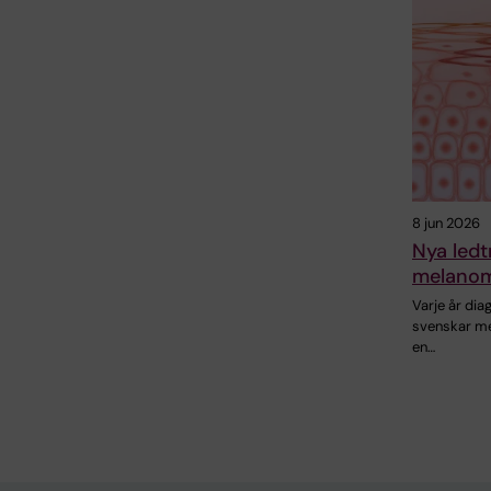
8 jun 2026
Nya ledt
melano
Varje år di
svenskar m
en…