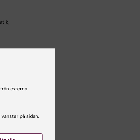
tik,
 från externa
l vänster på sidan.