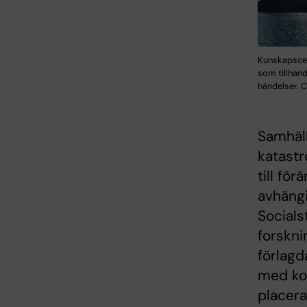
Kunskapscen
som tillhan
händelser. C
Samhäll
katastr
till fö
avhäng
Socials
forskni
förlagd
med kop
placera