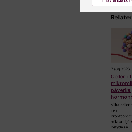
Tillåt endast 
Relater
7 aug 2026
Celler i
mikromil
påverka
hormonb
Vilka celler
i en
bröstcance
mikromiljö 
betydelse…