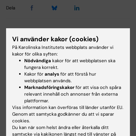
Dela
Relaterade artiklar
Vi använder kakor (cookies)
På Karolinska Institutets webbplats använder vi
kakor för olika syften:
Nödvändiga
kakor för att webbplatsen ska
fungera korrekt.
Kakor för
analys
för att förstå hur
webbplatsen används.
Marknadsföringskakor
för att visa och spåra
11 maj 2026
23 okt 2025
relevant innehåll och annonser från externa
Nicola Orsini och
Söker den optimala
plattformar.
Karin Garming Legert
behandlingen för
Viss information kan överföras till länder utanför EU.
tilldelas Pedagogiska
läpp-, käk- och
Genom att samtycka godkänner du att vi sparar
priset
gomspalt
cookies.
Du kan när som helst ändra eller återkalla ditt
Kommittén för utbildning på
Vi vet fortfarande inte vilken
samtycke via kakikonen längst ned till vänster på
grundnivå och avancerad nivå
behandling som fungerar bäst