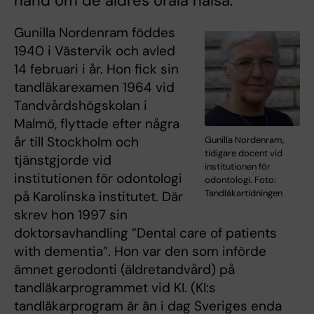
hand om de äldres orala hälsa.
Gunilla Nordenram föddes
1940 i Västervik och avled
14 februari i år. Hon fick sin
tandläkarexamen 1964 vid
Tandvårdshögskolan i
Malmö, flyttade efter några
år till Stockholm och
Gunilla Nordenram,
tidigare docent vid
tjänstgjorde vid
institutionen för
institutionen för odontologi
odontologi. Foto:
Tandläkartidningen
på Karolinska institutet. Där
skrev hon 1997 sin
doktorsavhandling ”Dental care of patients
with dementia”. Hon var den som införde
ämnet gerodonti (äldretandvård) på
tandläkarprogrammet vid KI. (KI:s
tandläkarprogram är än i dag Sveriges enda