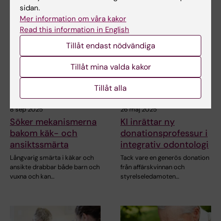
har beslutat att…
för barn med…
sidan.
Mer information om våra kakor
Read this information in English
Tillåt endast nödvändiga
Tillåt mina valda kakor
Tillåt alla
8 sep 2025
26 maj 2025
Söker mekanismerna
KI inrättar ny
bakom käk- och
donationsprofessur i
ansiktssmärta
integrativ odontologi
Långvarig smärta i käkar och
Tack vare en generös donation
ansikte drabbar både barn och
från affärskvinnan och
vuxna och kan…
styrelseledamoten…