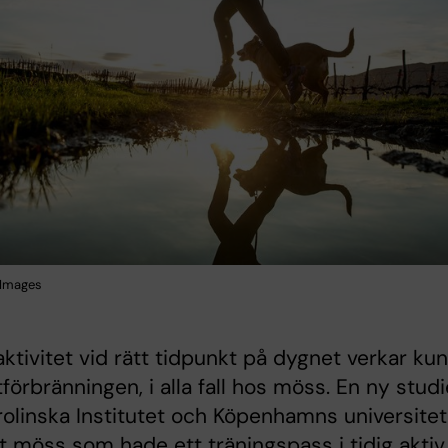
 Images
aktivitet vid rätt tidpunkt på dygnet verkar ku
tförbränningen, i alla fall hos möss. En ny studi
rolinska Institutet och Köpenhamns universitet
tt möss som hade ett träningspass i tidig aktiv