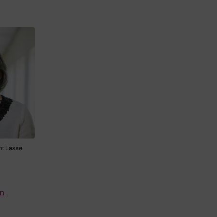
to: Lasse
in