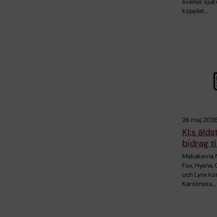
svensk sjuk
kopplat…
26 maj 202
KI:s äld
bidrag ti
Makakerna 
Fox, Hyena, 
och Lynx kom
Karolinska…