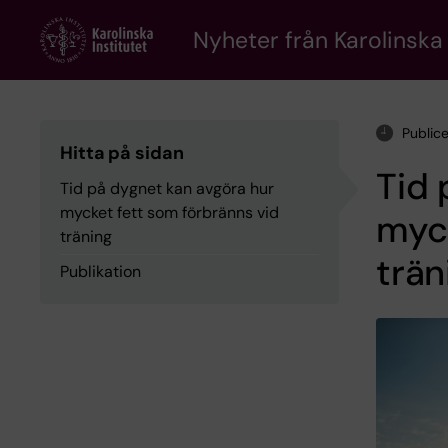
Skip
to
Nyheter från Karolinska 
main
content
Public
Hitta på sidan
Tid 
Tid på dygnet kan avgöra hur
mycket fett som förbränns vid
myck
träning
trän
Publikation