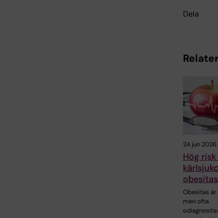
Dela
Relater
24 jun 2026
Hög risk 
kärlsjuk
obesitas
Obesitas är 
men ofta
odiagnostise