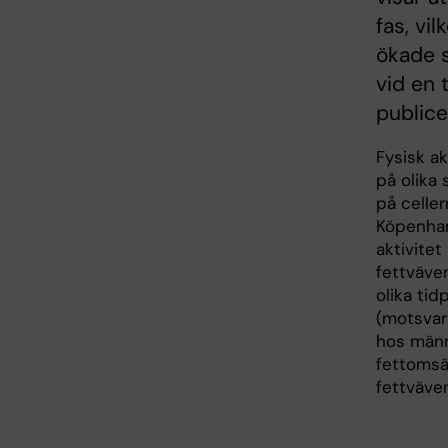
fas, vi
ökade 
vid en 
publice
Fysisk a
på olika
på celler
Köpenham
aktivite
fettväve
olika tid
(motsvar
hos männ
fettomsä
fettväven