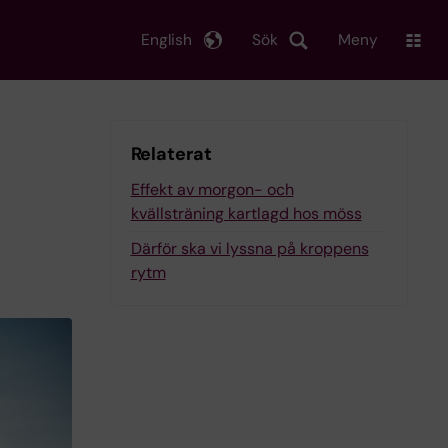
English
Sök
Meny
Relaterat
Effekt av morgon- och
kvällsträning kartlagd hos möss
Därför ska vi lyssna på kroppens
rytm