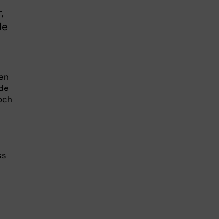
,
de
pen
nde
 och
k
ss