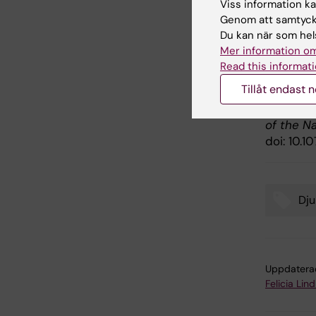
Viss information kan
Genom att samtycka
Publ
Du kan när som hels
Mer information om
“Time of
Read this informati
Adipose 
Tillåt endast 
Ehrlich, 
Krook, Jo
of the N
doi: 10.1
Dju
Tags
Uppdatera
Felicia Lin