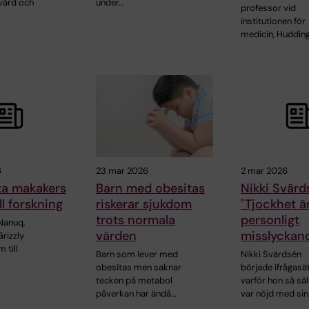
vård och
under…
professor vid
institutionen för
medicin, Hudding
6
23 mar 2026
2 mar 2026
sta makakers
Barn med obesitas
Nikki Svärd
ll forskning
riskerar sjukdom
"Tjockhet är
trots normala
personligt
Nanuq,
värden
misslyckan
Grizzly
 till
Barn som lever med
Nikki Svärdsén
obesitas men saknar
började ifrågasä
tecken på metabol
varför hon så säl
påverkan har ändå…
var nöjd med si