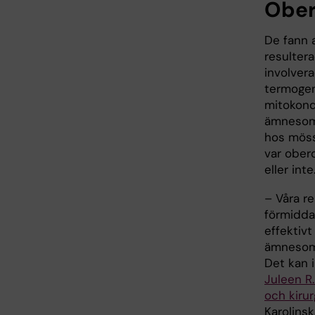
Ober
De fann a
resultera
involver
termogen
mitokondr
ämnesoms
hos möss
var ober
eller inte
– Våra re
förmidda
effektivt
ämnesoms
Det kan i
Juleen R.
och kirur
Karolinsk