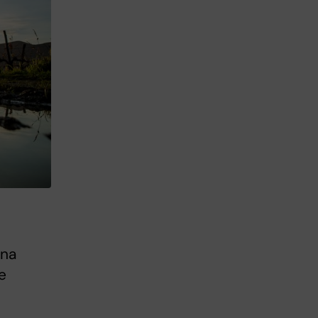
nna
e