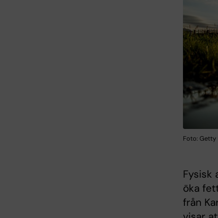
Foto: Getty
Fysisk 
öka fet
från Ka
visar a