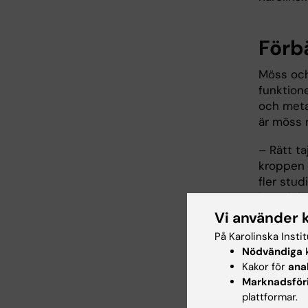
Förb
Möss och
funktione
och metab
är möss n
– Rätt ta
kroppen 
fler stud
betydelse
Vi använder 
Studien 
På Karolinska Insti
Foundati
Nödvändiga
k
Köpenham
Kakor för
ana
Novo Nor
Marknadsför
Institutet
plattformar.