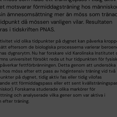
lket motsvarar förmiddagsträning hos människor
sin ämnesomsättning mer än möss som träna
tidpunkt då mössen vanligen vilar. Resultaten
ras i tidskriften PNAS.
ktivitet vid olika tidpunkter på dygnet kan påverka krop
 sätt eftersom de biologiska processerna varierar beroe
nas dygnsrytm. Nu har forskare vid Karolinska Institutet
ns universitet försökt reda ut hur tidpunkten för fysis
t påverkar fettförbränningen. Detta genom att undersöka
n hos möss efter ett pass av högintensiv träning vid två
punkter på dygnet, tidig aktiv fas eller tidig vilofas
ande ett förmiddagspass eller ett sent kvällsträningspa
iskor). Forskarna studerade olika markörer för
ttning och analyserade vilka gener som var aktiva i
 efter träning.