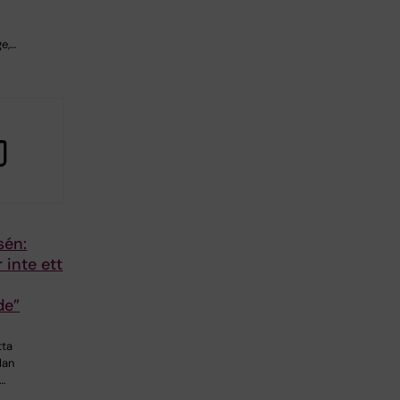
e,…
sén:
 inte ett
de”
tta
lan
n…