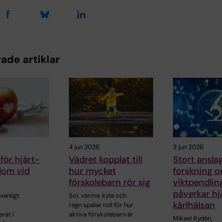
ade artiklar
4 jun 2026
3 jun 2026
för hjärt-
Vädret kopplat till
Stort anslag
dom vid
hur mycket
forskning 
förskolebarn rör sig
viktpendlin
påverkar hj
vanligt
Sol, värme, kyla och
kärlhälsan
regn spelar roll för hur
rat i
aktiva förskolebarn är
Mikael Rydén,