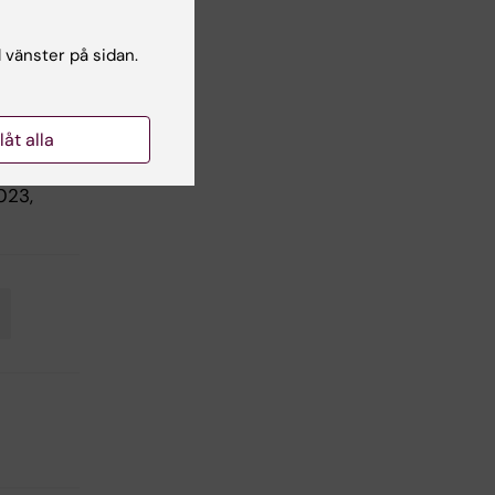
l vänster på sidan.
my M.
llåt alla
a
ngs
2023,