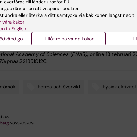
 överföras till länder utanför EU.
 godkänner du att vi sparar cookies.
ikation
t ändra eller återkalla ditt samtycke via kakikonen längst ned til
 våra kakor
 Day Determines Post-Exercise Metabolism in Mouse
on in English
Tissue”
. Logan A. Pendergrast, Leonidas S. Lundell, A
nödvändiga
Tillåt mina valda kakor
Ti
Stephen P. Ashcroft, Milena Schönke, Astrid L. Basse, Ann
nas T. Treebak, Lucile Dollet, Juleen R. Zierath.
Proceedi
ational Academy of Sciences (PNAS)
, online 13 februari 
073/pnas.2218510120.
rförsök
Fetma och övervikt
Fysisk aktivitet
d av:
dberg
2023-03-09