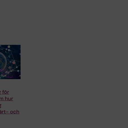
 för
om hur
g
ärt- och