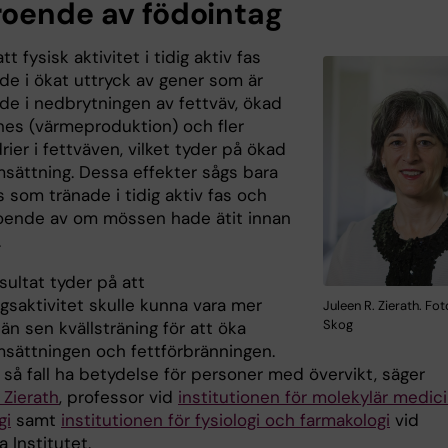
oende av födointag
tt fysisk aktivitet i tidig aktiv fas
de i ökat uttryck av gener som är
ade i nedbrytningen av fettväv, ökad
es (värmeproduktion) och fler
ier i fettväven, vilket tyder på ökad
ättning. Dessa effekter sågs bara
 som tränade i tidig aktiv fas och
oende av om mössen hade ätit innan
.
sultat tyder på att
gsaktivitet skulle kunna vara mer
Juleen R. Zierath. Fo
Skog
 än sen kvällsträning för att öka
ättningen och fettförbränningen.
 så fall ha betydelse för personer med övervikt, säger
 Zierath
, professor vid
institutionen för molekylär medic
gi
samt
institutionen för fysiologi och farmakologi
vid
a Institutet.