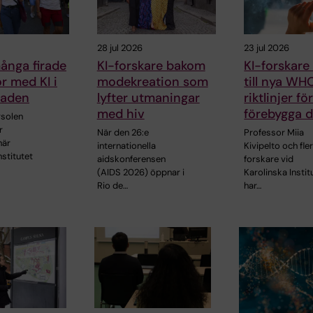
28 jul 2026
23 jul 2026
ånga firade
KI-forskare bakom
KI-forskare
kor med KI i
modekreation som
till nya WH
raden
lyfter utmaningar
riktlinjer fö
med hiv
förebygga 
solen
r
När den 26:e
Professor Miia
när
internationella
Kivipelto och fle
nstitutet
aidskonferensen
forskare vid
(AIDS 2026) öppnar i
Karolinska Instit
Rio de…
har…