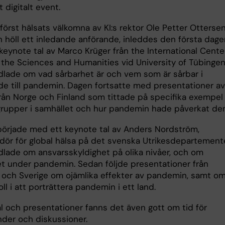
tt digitalt event.
 först hälsats välkomna av KI:s rektor Ole Petter Ottersen
 höll ett inledande anförande, inleddes den första dage
eynote tal av Marco Krüger från the International Center
n the Sciences and Humanities vid University of Tübingen
lade om vad sårbarhet är och vem som är sårbar i
nde till pandemin. Dagen fortsatte med presentationer av
från Norge och Finland som tittade på specifika exempel
grupper i samhället och hur pandemin hade påverkat d
började med ett keynote tal av Anders Nordström,
ör för global hälsa på det svenska Utrikesdepartement
lade om ansvarsskyldighet på olika nivåer, och om
et under pandemin. Sedan följde presentationer från
och Sverige om ojämlika effekter av pandemin, samt o
ll i att porträttera pandemin i ett land.
al och presentationer fanns det även gott om tid för
nder och diskussioner.