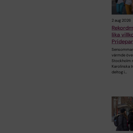
2 aug 2026
Rekordm
lika vill
Pridepa
Sensommar
värmde öve
Stockholm 
Karolinska I
deltog i…