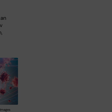
kan
av
,
y Images