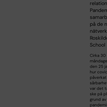
relatio
Pandemi
samarb
på de n
nätverk
Roskild
School
Cirka 30
måndage
den 25 ja
hur covi
påverkat
sårbarhet
var det t
ske på pl
grund av
pandemis