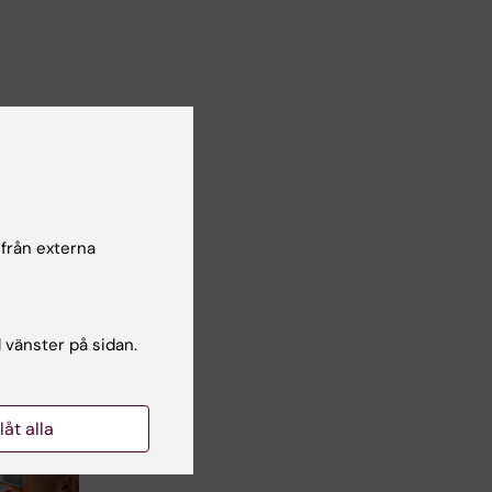
lsgranskare:
a Svensson
 från externa
l vänster på sidan.
llåt alla