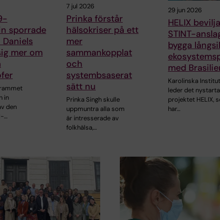
7 jul 2026
29 jun 2026
9-
Prinka förstår
HELIX bevilja
n sporrade
hälsokriser på ett
STINT-anslag
 Daniels
mer
bygga långsi
 sig mer om
sammankopplat
ekosystemsp
a
och
med Brasilie
ofer
systembsaserat
Karolinska Institu
sätt nu
grammet
leder det nystart
h in
projektet HELIX, 
Prinka Singh skulle
av den
har…
uppmuntra alla som
I-…
är intresserade av
folkhälsa,…