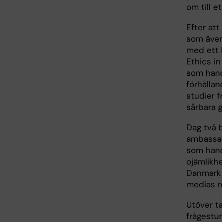
om till e
Efter att
som även
med ett k
Ethics i
som hand
förhålla
studier 
sårbara 
Dag två 
ambassad
som hand
ojämlikh
Danmark 
medias ro
Utöver t
frågestu