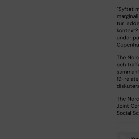
“Syftet m
marginal
tur ledde
kontext? 
under pa
Copenh
The Nord
och träff
sammanfö
19-relate
diskutera
The Nord
Joint Co
Social S
Kun