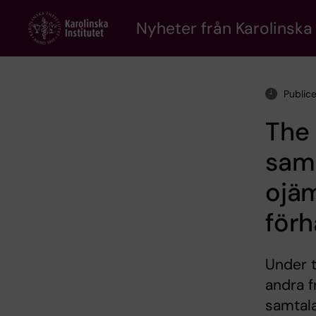
Skip
to
Nyheter från Karolinska 
main
content
Public
The
saml
ojäm
förh
Under t
andra f
samtala