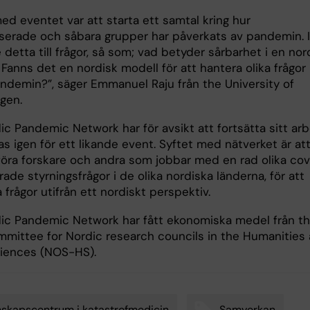
ed eventet var att starta ett samtal kring hur
iserade och såbara grupper har påverkats av pandemin. I
 detta till frågor, så som; vad betyder sårbarhet i en nor
Fanns det en nordisk modell för att hantera olika frågor
ndemin?”, säger Emmanuel Raju från the University of
agen.
ic Pandemic Network har för avsikt att fortsätta sitt ar
as igen för ett likande event. Syftet med nätverket är at
ra forskare och andra som jobbar med en rad olika cov
rade styrningsfrågor i de olika nordiska länderna, för att
 frågor utifrån ett nordiskt perspektiv.
ic Pandemic Network har fått ekonomiska medel från t
mmittee for Nordic research councils in the Humanities
ciences (NOS-HS).
skapscentrum i katastrofmedicin
Samverkan