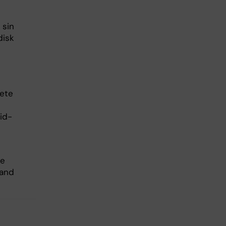
 sin
disk
bete
t
id-
he
 and