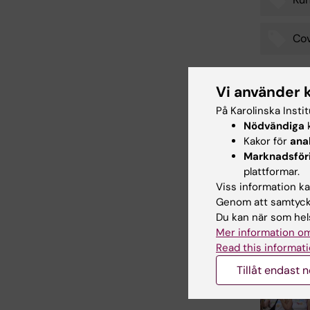
Tags
Cov
Vi använder 
Uppdatera
På Karolinska Insti
Åsa Svens
Nödvändiga
k
Kakor för
ana
Marknadsför
plattformar.
Dela
Viss information kan
Genom att samtycka
Du kan när som hels
Mer information om
Relater
Read this informati
Tillåt endast 