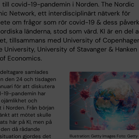
n till covid-19-pandemin i Norden. The Nordic
c Network, ett interdisciplinärt nätverk för
ete om frågor som rör covid-19 & dess påver
ordiska länderna, stod som värd. KI är en del 
et, tillsammans med University of Copenhagen
e University, University of Stavanger & Hanken
 of Economics.
 deltagare samlades
n den 24 och tisdagen
nuari för att diskutera
d-19-pandemin har
 ojämlikhet och
 i Norden. Från början
änkt att mötet skulle
ats här på KI, men på
 den då rådande
ituation gjordes det
Illustration: Getty Images Foto: Gett