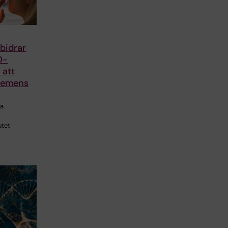
 bidrar
O-
r att
demens
ra
utet