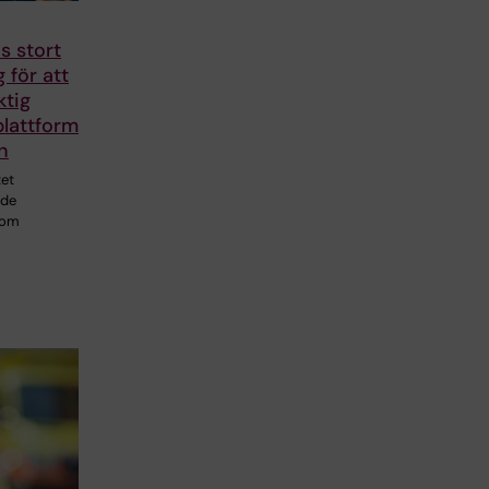
s stort
 för att
ktig
lattform
n
tet
ade
som