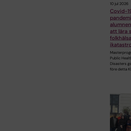
10 jul 2026
Covid-1
pandemi
alumnen
att lära
folkhäls
ikatastr
Masterpro
Public Healt
Disasters g
före detta K