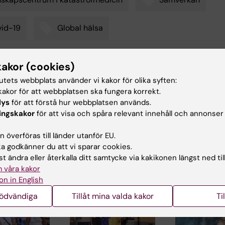
id-19
Global hälsa
kakor (cookies)
d av:
Innehål
tutets webbplats använder vi kakor för olika syften:
son
Ås
2022-02-09
akor för att webbplatsen ska fungera korrekt.
lys
för att förstå hur webbplatsen används.
ingskakor
för att visa och spåra relevant innehåll och annonser
 överföras till länder utanför EU.
 godkänner du att vi sparar cookies.
t ändra eller återkalla ditt samtycke via kakikonen längst ned til
 våra kakor
ade artiklar
on in English
nödvändiga
Tillåt mina valda kakor
Ti