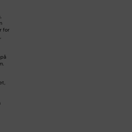
,
n
 for
,
 på
em.
et,
m