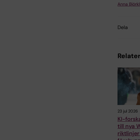
Anna Björk
Dela
Relater
23 jul 2026
KI-forsk
till nya
riktlinjer