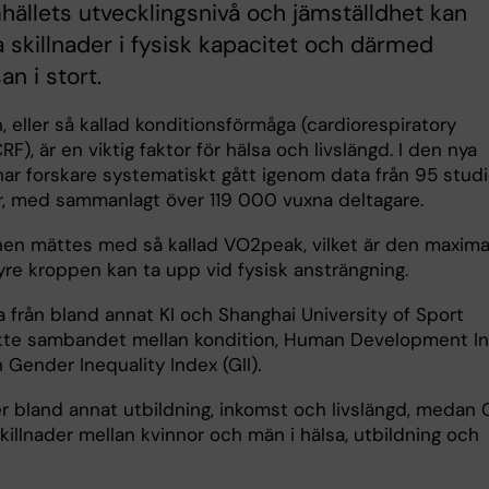
hällets utvecklingsnivå och jämställdhet kan
 skillnader i fysisk kapacitet och därmed
an i stort.
, eller så kallad konditionsförmåga (cardiorespiratory
CRF), är en viktig faktor för hälsa och livslängd. I den nya
ar forskare systematiskt gått igenom data från 95 studie
r, med sammanlagt över 119 000 vuxna deltagare.
nen mättes med så kallad VO2peak, vilket är den maxima
re kroppen kan ta upp vid fysisk ansträngning.
a från bland annat KI och Shanghai University of Sport
te sambandet mellan kondition, Human Development I
h Gender Inequality Index (GII).
r bland annat utbildning, inkomst och livslängd, medan G
killnader mellan kvinnor och män i hälsa, utbildning och
.