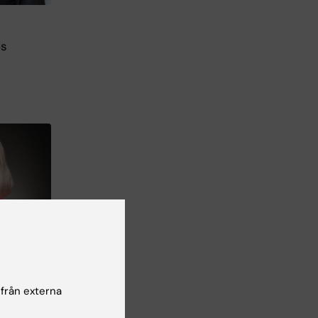
os
oto: N/A
 från externa