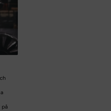
och
ka
r på