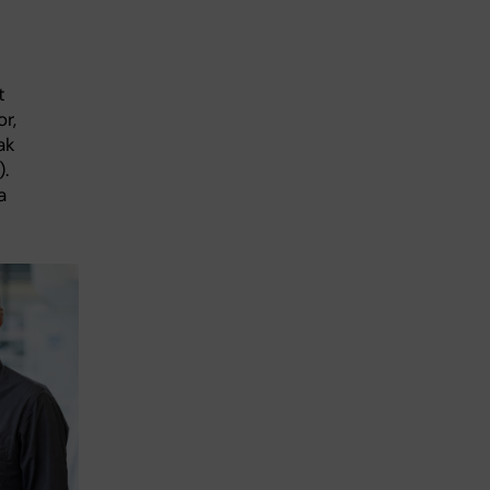
t
r,
ak
).
a