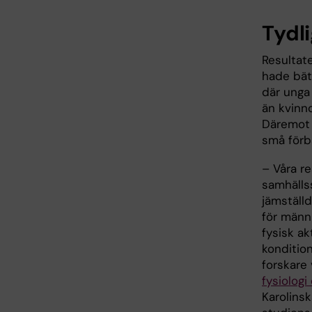
Tydl
Resultat
hade bätt
där unga
än kvinno
Däremot g
små förb
– Våra re
samhälls
jämställ
för männi
fysisk a
konditio
forskare
fysiologi
Karolinsk