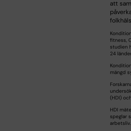
att sam
påverka
folkhäls
Kondition
fitness, 
studien h
24 lände
Konditio
mängd sy
Forskarn
undersök
(HDI) oc
HDI mäte
speglar s
arbetsliv