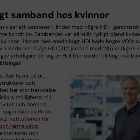
igt samband hos kvinnor
en visar att personer i länder med högre HDI i genomsnit
re kondition. Sambandet var särskilt tydligt bland kvinno
 kvinnor i länder med medelhögt HDI hade högre VO2pe
r i länder med lågt HDI (31,2 jämfört med 28,5 ml/kg/min
av ytterligare ökning av HDI från medel till hög nivå bar
ättringar.
sultat tyder på att
strukturer och
dhet har stor betydelse
skors möjligheter till
ktivitet och därmed
n, säger
Nicolas Pillon
,
 vid
institutionen för
 och farmakologi
,
a Institutet och