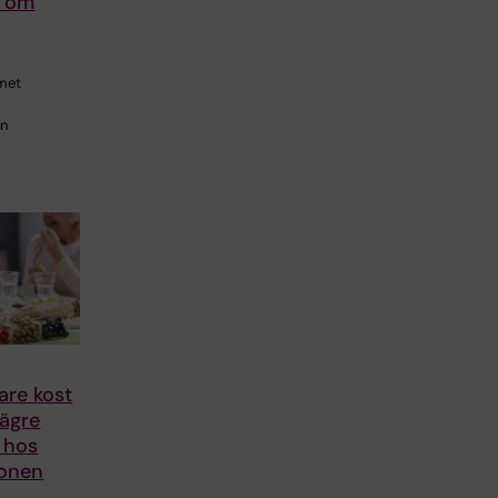
r om
met
en
re kost
lägre
 hos
zonen