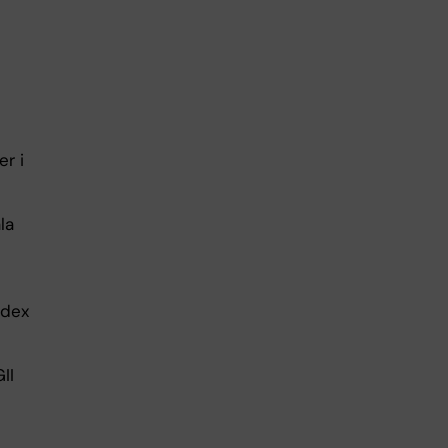
r i
la
ndex
II