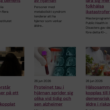
ga demens
av hjärnan
lära sig me
folkhälsa
iia
Personer med
ikatastrofer
h flera
metaboliskt syndrom
tenderar att ha
Masterprogram
nstitutet
hjärnor som verkar
Public Health in
äldre…
Disasters gav d
före detta KI-…
26 jun 2026
26 jun 2026
örstår
Proteinet tau i
Hälsosamma
ser på ett
hjärnan sprider sig
kopplas till 
olika vid tidig och
demensrisk
kopplat
sen alzheimer
äldre i risk