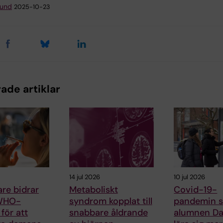
lund
2025-10-23
ade artiklar
14 jul 2026
10 jul 2026
are bidrar
Metaboliskt
Covid-19-
 WHO-
syndrom kopplat till
pandemin s
 för att
snabbare åldrande
alumnen Dan