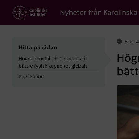
Skip
to
Nyheter från Karolinska 
main
content
Public
Hitta på sidan
Högr
Högre jämställdhet kopplas till
bättre fysisk kapacitet globalt
bätt
Publikation