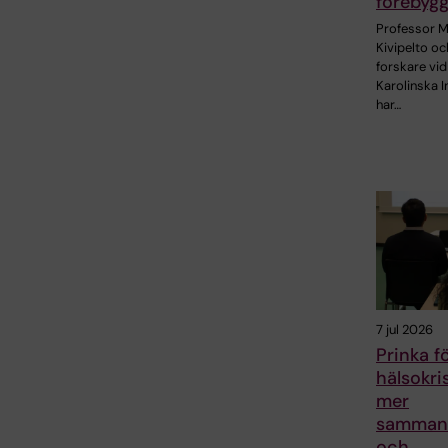
förebyg
Professor M
Kivipelto oc
forskare vid
Karolinska I
har…
7 jul 2026
Prinka f
hälsokri
mer
samman
och