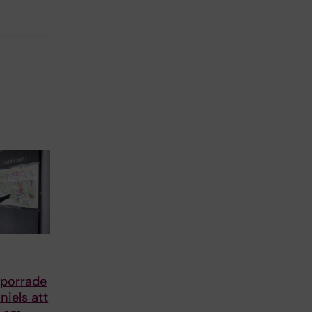
porrade
iels att