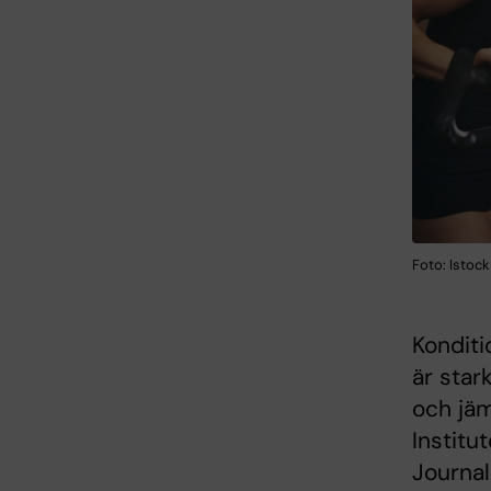
Foto: Istock
Konditi
är star
och jäm
Institu
Journal