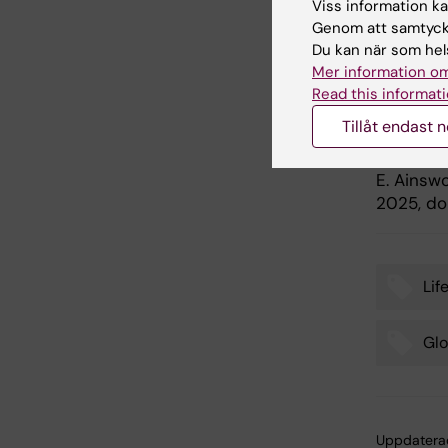
Viss information kan
Genom att samtycka
Du kan när som hels
Publ
Mer information om
Read this informati
“Human D
Tillåt endast 
Cardiore
Nicolas J
E. Ainsw
2025, doi
Lif
Tags
Glo
Uppdatera