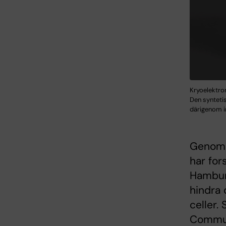
Kryoelektro
Den syntetis
därigenom in
Genom a
har for
Hamburg
hindra 
celler.
Commun