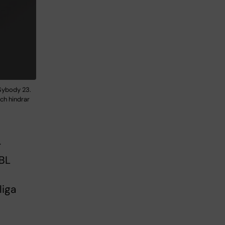
 Sybody 23.
ch hindrar
r
MBL
liga