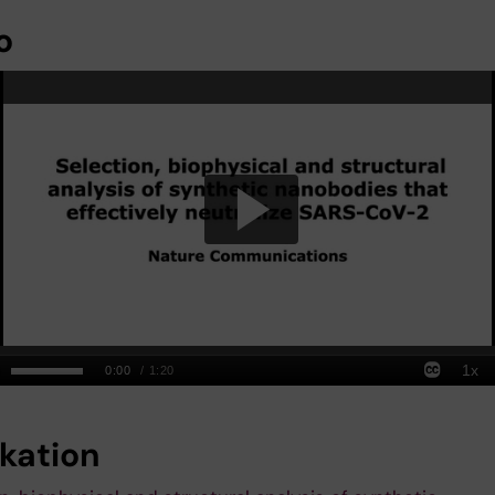
o
ikation