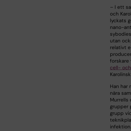
– I ett 
och Karol
lyckats 
nano-ant
sybodies
utan ock
relativt e
producer
forskare
cell- oc
Karolinsk
Han har 
nära sa
Murrells
grupper 
grupp vi
teknikpl
infektio