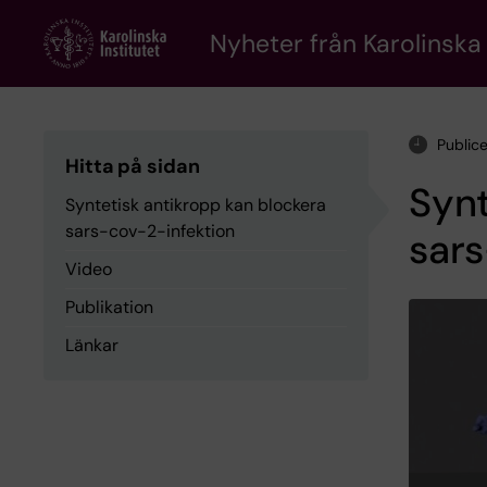
Skip
to
Nyheter från Karolinska 
main
content
Public
Hitta på sidan
Synt
Syntetisk antikropp kan blockera
sars-cov-2-infektion
sars
Video
Publikation
Länkar