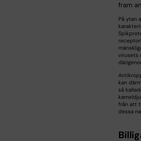
fram an
På ytan 
karakteri
Spikprote
receptor
mänskliga
virusets
därigenom
Antikropp
kan därm
så kalla
kameldj
från att 
dessa na
Billi