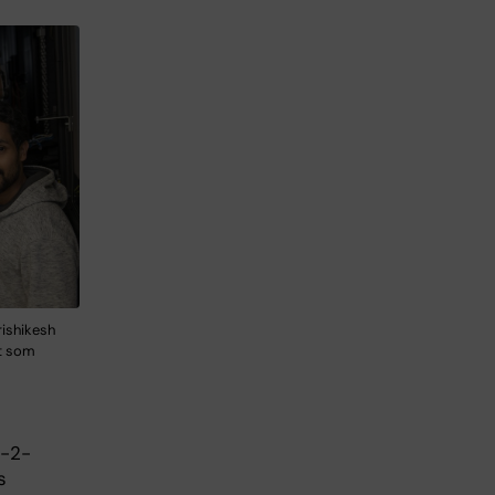
rishikesh
t som
v-2-
s