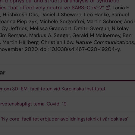
n, biophysical and structural analysis of synthetic
es that effectively neutralize SARS-CoV-2”
. Tânia F.
, Hrishikesh Das, Daniel J Sheward, Leo Hanke, Samuel
Joanna Pieprzyk, Michèle Sorgenfrei, Martin Schroer, And
 Cy Jeffries, Melissa Graewert, Dmitri Svergun, Nikolay
Kim Remans, Markus A. Seeger, Gerald M McInerney, Ben
B. Martin Hällberg, Christian Löw.
Nature Communications
,
 november 2020, doi: 10.1038/s41467-020-19204-y.
ar
r om 3D-EM-faciliteten vid Karolinska Institutet
rvetenskapligt tema: Covid-19
 "Ny core-facilitet erbjuder avbildningsteknik i världsklass"