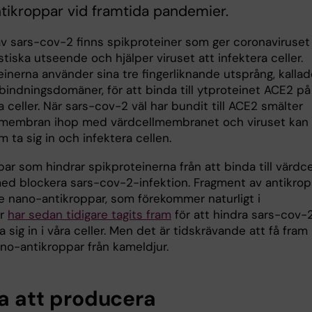
tikroppar vid framtida pandemier.
av sars-cov-2 finns spikproteiner som ger coronaviruset 
stiska utseende och hjälper viruset att infektera celler.
inerna använder sina tre fingerliknande utsprång, kallad
bindningsdomäner, för att binda till ytproteinet ACE2 på
 celler. När sars-cov-2 väl har bundit till ACE2 smälter
 membran ihop med värdcellmembranet och viruset kan
 ta sig in och infektera cellen.
ar som hindrar spikproteinerna från att binda till värdce
ed blockera sars-cov-2-infektion. Fragment av antikrop
de nano-antikroppar, som förekommer naturligt i
ur
har sedan tidigare tagits fram
för att hindra sars-cov-
ta sig in i våra celler. Men det är tidskrävande att få fram
no-antikroppar från kameldjur.
ga att producera