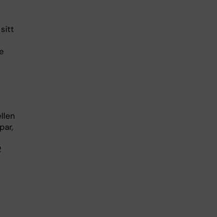
sitt
e
llen
par,
2