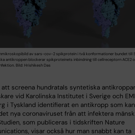
nmikroskopibild av sars-cov-2 spikprotein i två konformationer bundet till
ka antikroppen blockerar spikproteinets inbindning till cellreceptorn ACE2 o
fektion. Bild: Hrishikesh Das
tt screena hundratals syntetiska antikroppa
skare vid Karolinska Institutet i Sverige och E
 i Tyskland identifierat en antikropp som kan
det nya coronaviruset från att infektera mänsk
 Studien, som publiceras i tidskriften Nature
ications, visar också hur man snabbt kan ta