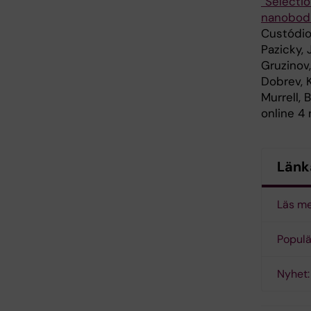
”Selectio
nanobodi
Custódio
Pazicky, 
Gruzinov,
Dobrev, 
Murrell, 
online 4
Länk
Läs me
Populä
Nyhet: