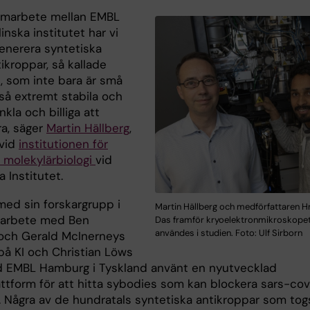
samarbete mellan EMBL
inska institutet har vi
generera syntetiska
ikroppar, så kallade
, som inte bara är små
så extremt stabila och
nkla och billiga att
a, säger
Martin Hällberg
,
 vid
institutionen för
h molekylärbiologi
vid
a Institutet.
med sin forskargrupp i
Martin Hällberg och medförfattaren H
marbete med Ben
Das framför kryoelektronmikroskope
användes i studien. Foto: Ulf Sirborn
 och Gerald McInerneys
på KI och Christian Löws
d EMBL Hamburg i Tyskland använt en nyutvecklad
attform för att hitta sybodies som kan blockera sars-co
n. Några av de hundratals syntetiska antikroppar som tog