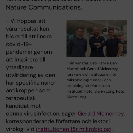
Nature Communications.
- Vi hoppas att
våra resultat kan
bidra till att lindra
covid-19-
pandemin genom
att inspirera till
Från vänster: Leo Hanke, Ben
ytterligare
Murrell och Gerald McInerney,
utvärdering av den
forskare vid institutionen för
mikrobiologi, tumör- och
här specifika nano-
cellbiologi vid Karolinska
antikroppen som
Institutet. Foto: Siwen Long. Foto:
terapeutisk
Siwen Long
kandidat mot
denna virusinfektion, säger
Gerald McInerney
,
korresponderande författare och lektor i
virologi vid
institutionen för mikrobiologi,