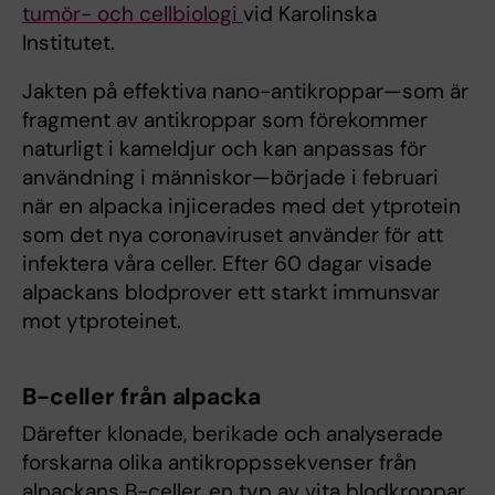
tumör- och cellbiologi
vid Karolinska
Institutet.
Jakten på effektiva nano-antikroppar—som är
fragment av antikroppar som förekommer
naturligt i kameldjur och kan anpassas för
användning i människor—började i februari
när en alpacka injicerades med det ytprotein
som det nya coronaviruset använder för att
infektera våra celler. Efter 60 dagar visade
alpackans blodprover ett starkt immunsvar
mot ytproteinet.
B-celler från alpacka
Därefter klonade, berikade och analyserade
forskarna olika antikroppssekvenser från
alpackans B-celler, en typ av vita blodkroppar,