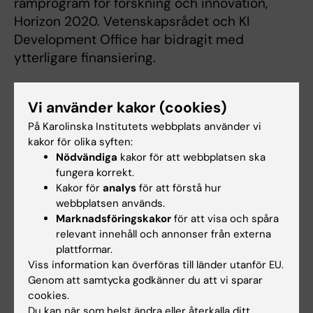
ramprogram för forskning och innovation,
Horizon 2020. Vetenskapsrådet och KI
Development Office har bidragit med
ytterligare finansiering.
Aminosyrasekvensen för Ty1 finns tillgänglig i
Vi använder kakor (cookies)
den vetenskapliga studien och kan inom kort
hittas i
NCBI GenBank sequence database
På Karolinska Institutets webbplats använder vi
under koden MT784731.
kakor för olika syften:
Nödvändiga
kakor för att webbplatsen ska
fungera korrekt.
Kakor för
analys
för att förstå hur
Publikation
webbplatsen används.
“
An alpaca nanobody neutralizes SARS-CoV-2
Marknadsföringskakor
för att visa och spåra
by blocking receptor interaction
,” Leo
relevant innehåll och annonser från externa
Hanke, Laura Vidakovics Perez, Daniel J.
plattformar.
Viss information kan överföras till länder utanför EU.
Sheward, Hrishikesh Das, Tim Schulte, Ainhoa
Genom att samtycka godkänner du att vi sparar
Moliner-Morro, Martin Corcoran, Adnane
cookies.
Achour, Gunilla B. Karlsson Hedestam, B. Martin
Du kan när som helst ändra eller återkalla ditt