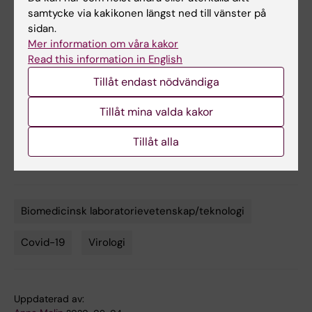
Hällberg, Ben Murrell and Gerald M. McInerney,
samtycke via kakikonen längst ned till vänster på
Nature Communications
, online
4 september,
sidan.
Mer information om våra kakor
2020, doi: 10.1038/s41467-020-18174-5
Read this information in English
Tillåt endast nödvändiga
Mer läsning
Tillåt mina valda kakor
Intervju med Gerald McInerney om jakten på
Tillåt alla
antikroppar
Biomedicinsk laboratorievetenskap/teknologi
Tags
Covid-19
Virologi
Uppdaterad av: