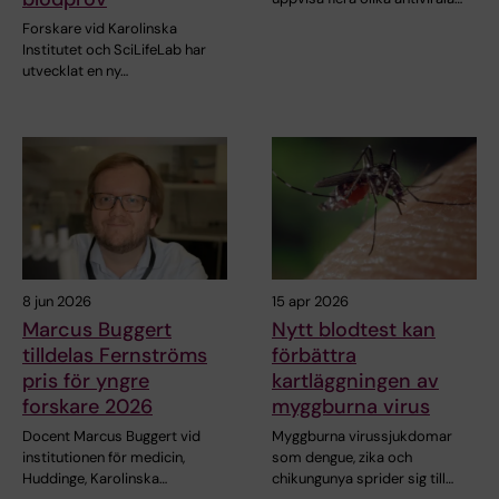
Forskare vid Karolinska
Institutet och SciLifeLab har
utvecklat en ny…
8 jun 2026
15 apr 2026
Marcus Buggert
Nytt blodtest kan
tilldelas Fernströms
förbättra
pris för yngre
kartläggningen av
forskare 2026
myggburna virus
Docent Marcus Buggert vid
Myggburna virussjukdomar
institutionen för medicin,
som dengue, zika och
Huddinge, Karolinska…
chikungunya sprider sig till…