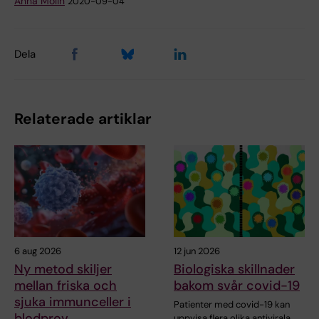
Anna Molin
2020-09-04
Dela
Relaterade artiklar
6 aug 2026
12 jun 2026
Ny metod skiljer
Biologiska skillnader
mellan friska och
bakom svår covid-19
sjuka immunceller i
Patienter med covid-19 kan
blodprov
uppvisa flera olika antivirala…