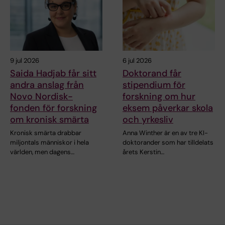
9 jul 2026
6 jul 2026
Saida Hadjab får sitt
Doktorand får
andra anslag från
stipendium för
Novo Nordisk-
forskning om hur
fonden för forskning
eksem påverkar skola
om kronisk smärta
och yrkesliv
Kronisk smärta drabbar
Anna Winther är en av tre KI-
miljontals människor i hela
doktorander som har tilldelats
världen, men dagens…
årets Kerstin…