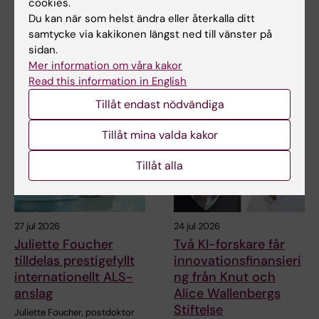
cookies.
Du kan när som helst ändra eller återkalla ditt
Dela
samtycke via kakikonen längst ned till vänster på
sidan.
Mer information om våra kakor
Read this information in English
Relaterade artiklar
Tillåt endast nödvändiga
Tillåt mina valda kakor
Tillåt alla
27 jul 2026
24 jul 2026
Juliette Foucher
Två KI-forskare får
tilldelas prestigefyllt
innovationsfinansieri
internationellt ALS-
ng från Knut och
anslag
Alice Wallenbergs
Stiftelse
Juliette Foucher, postdoktor