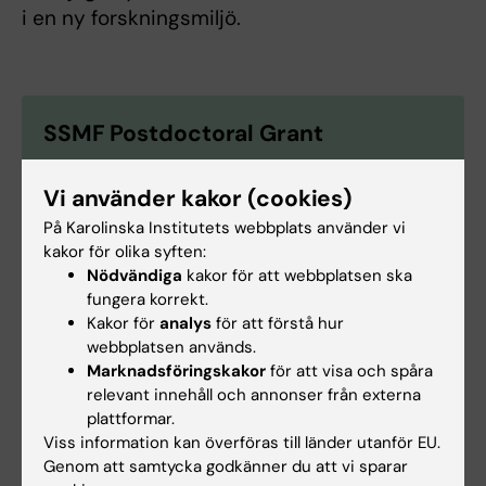
i en ny forskningsmiljö.
SSMF Postdoctoral Grant
Syftet med anslaget är att ge tidiga forskare
möjlighet att bygga självständighet och utveckla
Vi använder kakor (cookies)
en egen forskningslinje.
På Karolinska Institutets webbplats använder vi
kakor för olika syften:
Nödvändiga
kakor för att webbplatsen ska
fungera korrekt.
Kakor för
analys
för att förstå hur
Anslag
Finansiering
Åldrande
Demens
webbplatsen används.
Tags
Marknadsföringskakor
för att visa och spåra
relevant innehåll och annonser från externa
plattformar.
Uppdaterad av:
Viss information kan överföras till länder utanför EU.
Charlotte Brandt
2026-05-04
Genom att samtycka godkänner du att vi sparar