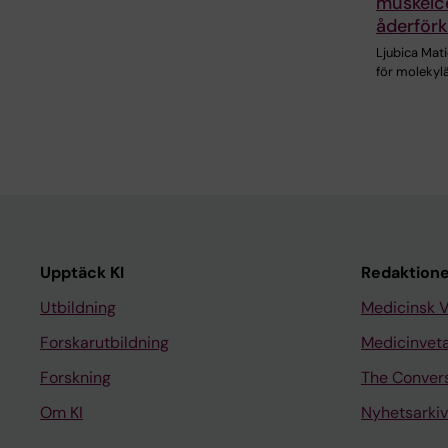
muskelce
åderförk
Ljubica Mati
för molekylä
Upptäck KI
Redaktione
Utbildning
Medicinsk 
Forskarutbildning
Medicinvet
Forskning
The Conver
Om KI
Nyhetsarkiv