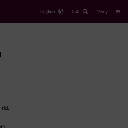
English
Sök
Meny
a
e
tid.
 om