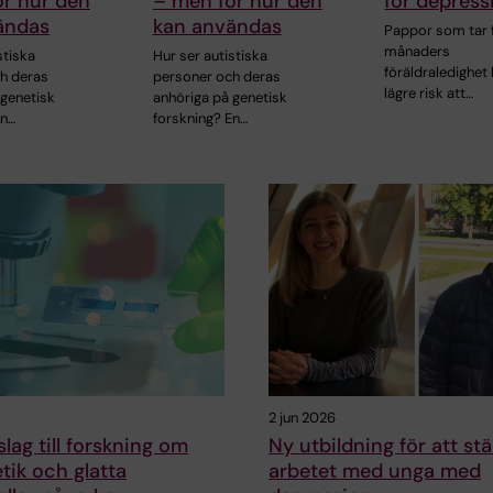
ör hur den
– men för hur den
för depress
ändas
kan användas
Pappor som tar f
månaders
stiska
Hur ser autistiska
föräldraledighet
h deras
personer och deras
lägre risk att…
 genetisk
anhöriga på genetisk
En…
forskning? En…
2 jun 2026
slag till forskning om
Ny utbildning för att st
tik och glatta
arbetet med unga med