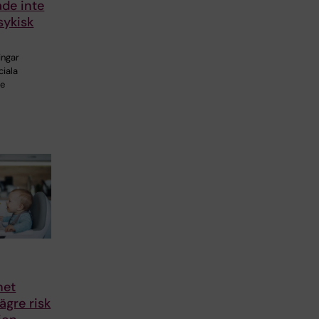
de inte
sykisk
ingar
ciala
te
het
lägre risk