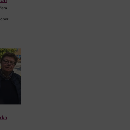
ion
lera
 löper
ärka