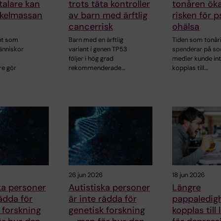
alare kan
trots täta kontroller
tonåren öka
kelmassan
av barn med ärftlig
risken för p
cancerrisk
ohälsa
nt som
Barn med en ärftlig
Tiden som tonår
nniskor
variant i genen TP53
spenderar på so
följer i hög grad
medier kunde in
re gör
rekommenderade…
kopplas till…
26 jun 2026
18 jun 2026
ka personer
Autistiska personer
Längre
rädda för
är inte rädda för
pappaledig
 forskning
genetisk forskning
kopplas till 