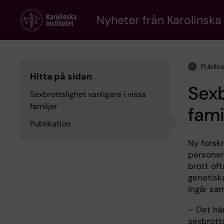
Skip
to
Nyheter från Karolinska 
main
content
Public
Hitta på sidan
Sexb
Sexbrottslighet vanligare i vissa
familjer
fami
Publikation
Ny forskn
personer
brott oft
genetisk
ingår sam
– Det här
sexbrott