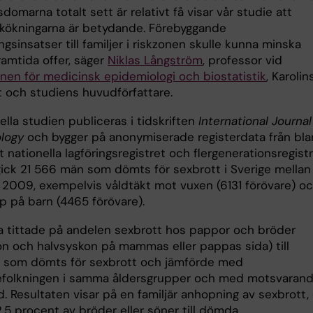
domarna totalt sett är relativt få visar vår studie att
iskökningarna är betydande. Förebyggande
gsinsatser till familjer i riskzonen skulle kunna minska
ramtida offer, säger
Niklas Långström
, professor vid
onen för medicinsk epidemiologi och biostatistik
, Karolin
t och studiens huvudförfattare.
lla studien publiceras i tidskriften
International Journal
logy
och bygger på anonymiserade registerdata från bl
 nationella lagföringsregistret och flergenerationsregistr
ngick 21 566 män som dömts för sexbrott i Sverige mellan
 2009, exempelvis våldtäkt mot vuxen (6131 förövare) o
p på barn (4465 förövare).
a tittade på andelen sexbrott hos pappor och bröder
on och halvsyskon på mammas eller pappas sida) till
 som dömts för sexbrott och jämförde med
folkningen i samma åldersgrupper och med motsvaran
. Resultaten visar på en familjär anhopning av sexbrott,
,5 procent av bröder eller söner till dömda