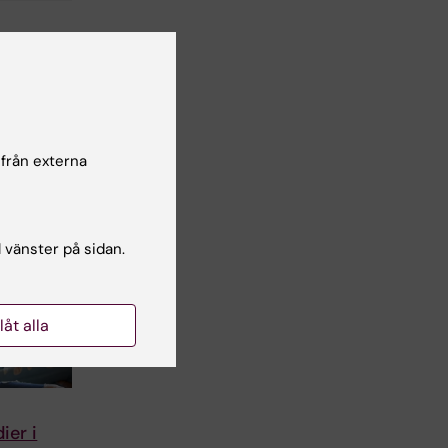
 från externa
l vänster på sidan.
llåt alla
ier i