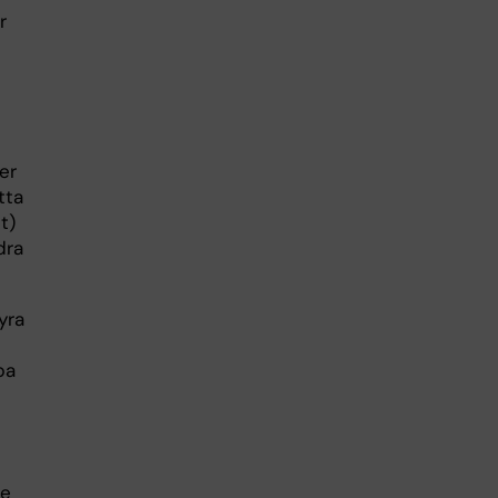
r
er
tta
t)
dra
yra
pa
re