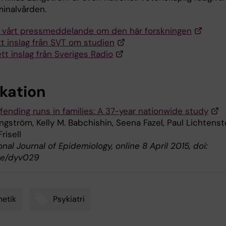
minalvården.
a vårt pressmeddelande om den här forskningen
tt inslag från SVT om studien
tt inslag från Sveriges Radio
ikation
fending runs in families: A 37-year nationwide study
ngström, Kelly M. Babchishin, Seena Fazel, Paul Lichtenst
risell
onal Journal of Epidemiology, online 8 April 2015, doi:
ije/dyv029
etik
Psykiatri