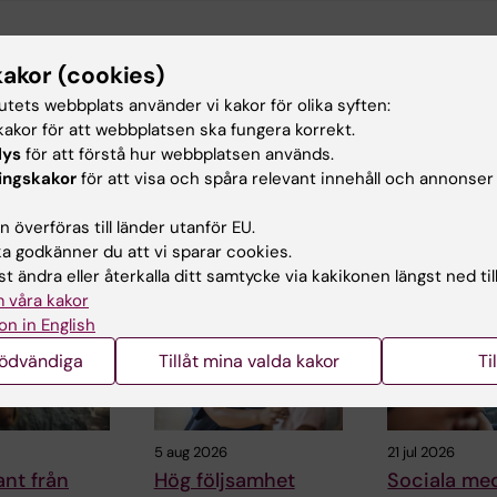
d av:
kakor (cookies)
in
2017-04-16
tutets webbplats använder vi kakor för olika syften:
akor för att webbplatsen ska fungera korrekt.
lys
för att förstå hur webbplatsen används.
ingskakor
för att visa och spåra relevant innehåll och annonser
 överföras till länder utanför EU.
 godkänner du att vi sparar cookies.
ade artiklar
t ändra eller återkalla ditt samtycke via kakikonen längst ned til
 våra kakor
on in English
nödvändiga
Tillåt mina valda kakor
Ti
5 aug 2026
21 jul 2026
nt från
Hög följsamhet
Sociala med