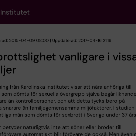
Institutet
erad: 2015-04-09 08:00 | Uppdaterad: 2017-04-16 21:16
rottslighet vanligare i viss
ljer
ing från Karolinska Institutet visar att nära anhöriga till
 som dömts för sexuella övergrepp själva begår liknand
are än kontrollpersoner, och att detta tycks bero på
a snarare än familjegemensamma miljöfaktorer. I studien
tliga män som dömts för sexbrott i Sverige under 37 års 
 betyder naturligtvis inte att söner eller bröder till
sförövare automatiskt blir förövare de också. Men även