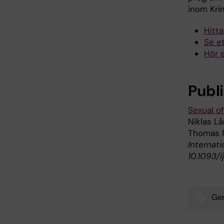
inom Kri
Hitt
Se e
Hör e
Publ
Sexual of
Niklas Lå
Thomas F
Internati
10.1093/
Gen
Tags