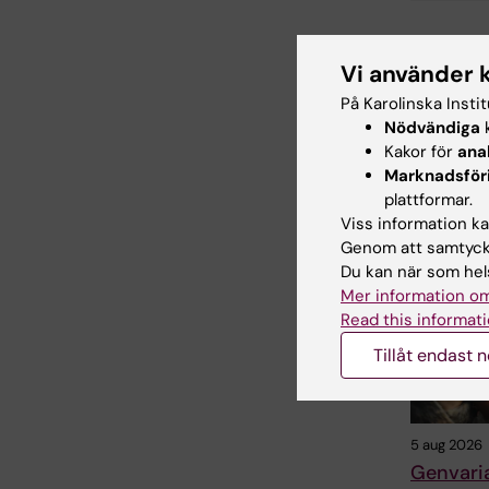
Uppdatera
Vi använder 
Webb Adm
På Karolinska Insti
Nödvändiga
k
Kakor för
ana
Dela
Marknadsför
plattformar.
Viss information kan
Genom att samtycka
Relater
Du kan när som hels
Mer information om
Read this informati
Tillåt endast 
5 aug 2026
Genvaria