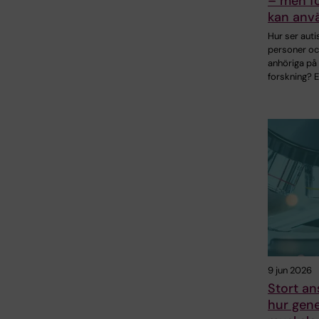
– men f
kan anv
Hur ser auti
personer oc
anhöriga på
forskning? 
9 jun 2026
Stort an
hur gene