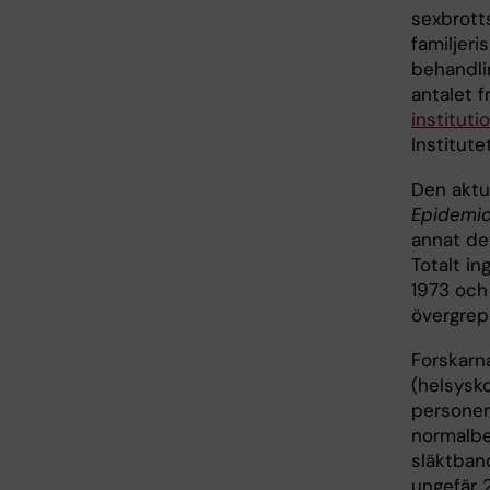
sexbrotts
familjer
behandlin
antalet f
instituti
Institute
Den aktue
Epidemio
annat det
Totalt i
1973 och
övergrep
Forskarn
(helsysk
personer
normalbe
släktband
ungefär 2