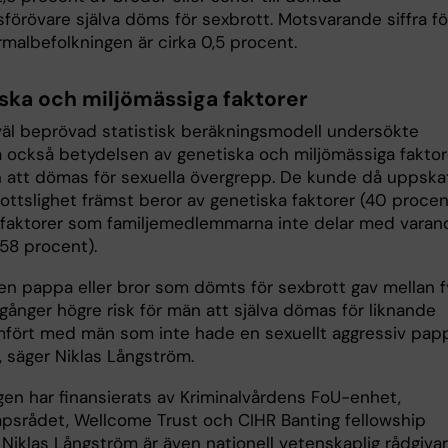
förövare själva döms för sexbrott. Motsvarande siffra fö
rmalbefolkningen är cirka 0,5 procent.
ska och miljömässiga faktorer
äl beprövad statistisk beräkningsmodell undersökte
a också betydelsen av genetiska och miljömässiga faktor
en att dömas för sexuella övergrepp. De kunde då uppska
ottslighet främst beror av genetiska faktorer (40 procen
öfaktorer som familjemedlemmarna inte delar med varan
 58 procent).
 en pappa eller bror som dömts för sexbrott gav mellan f
gånger högre risk för män att själva dömas för liknande
ämfört med män som inte hade en sexuellt aggressiv pap
r, säger Niklas Långström.
gen har finansierats av Kriminalvårdens FoU-enhet,
psrådet, Wellcome Trust och CIHR Banting fellowship
 Niklas Långström är även nationell vetenskaplig rådgiva