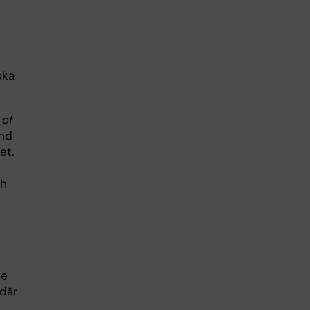
ska
 of
and
et.
ch
de
 där