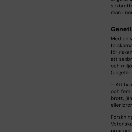
sexbrotts
män i no
Geneti
Med en v
forskarn
för risk
att sexbr
och milj
(ungefär
– Att ha
och fem 
brott, j
eller bro
Forsknin
Vetenska
program.