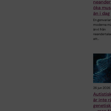
neandert
öka mus
än i dag
En genvaria
moderna mä
ärvt från
neandertala
att…
26 jun 2026
Autistis
är inte 
genetisk