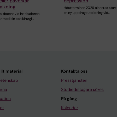
ller påverkar
depression
alkning
Höstterminen 2026 planeras start 
en ny uppdragsutbildning vid…
c, docent vid institutionen
r medicin och kirurgi…
llt material
Kontakta oss
Vetenskap
Presstjänsten
arna
Studiedeltagare sökes
sation
På gång
et
Kalender