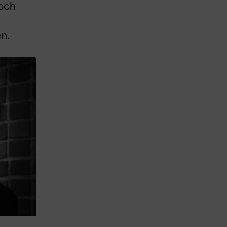
och
n.