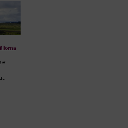
fällorna
g är
ch…