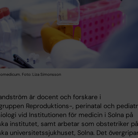
iomedicum. Foto: Liza Simonsson
ndström är docent och forskare i
gruppen Reproduktions-, perinatal och pediatr
ologi vid Institutionen för medicin i Solna på
ska institutet, samt arbetar som obstetriker p
ska universitetssjukhuset, Solna. Det övergrip