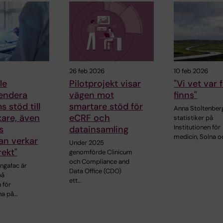
26 feb 2026
10 feb 2026
le
Pilotprojekt visar
"Vi vet var 
endera
vägen mot
finns"
s stöd till
smartare stöd för
Anna Stoltenber
kare, även
eCRF och
statistiker på
Institutionen för
s
datainsamling
medicin, Solna o
an verkar
Under 2025
rekt"
genomförde Clinicum
och Compliance and
ngafac är
Data Office (CDO)
på
ett…
 för
na på…