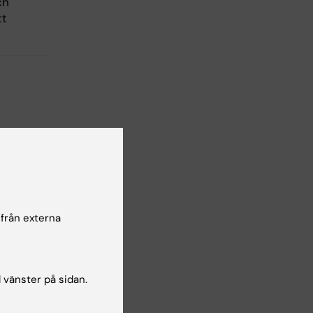
ch
tt
lsgranskare:
ra Eloranta
 från externa
l vänster på sidan.