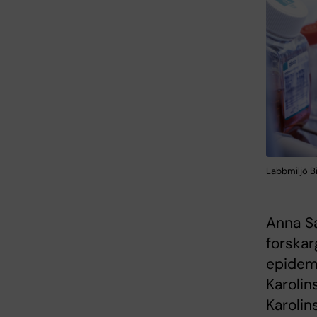
Labbmiljö B
Anna Sa
forskar
epidemi
Karolin
Karolin