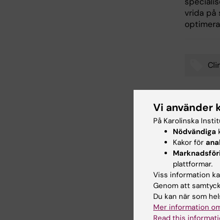
speciali
vrida på 
optimera
Cli
Tags
Vi använder 
Uppdatera
På Karolinska Insti
Sara Lidm
Nödvändiga
k
Kakor för
ana
Marknadsför
Dela
plattformar.
Viss information kan
Genom att samtycka
Du kan när som hels
Relater
Mer information om
Read this informati