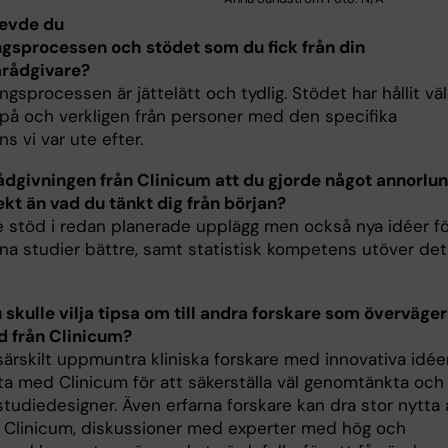
levde du
gsprocessen och stödet som du fick från din
rådgivare?
gsprocessen är jättelätt och tydlig. Stödet har hållit väl
 på och verkligen från personer med den specifika
 vi var ute efter.
ådgivningen från Clinicum att du gjorde något annorlun
ekt än vad du tänkt dig från början?
e stöd i redan planerade upplägg men också nya idéer fö
gna studier bättre, samt statistisk kompetens utöver det
 skulle vilja tipsa om till andra forskare som överväger
d från Clinicum?
 särskilt uppmuntra kliniska forskare med innovativa idée
a med Clinicum för att säkerställa väl genomtänkta och
tudiedesigner. Även erfarna forskare kan dra stor nytta 
ta Clinicum, diskussioner med experter med hög och