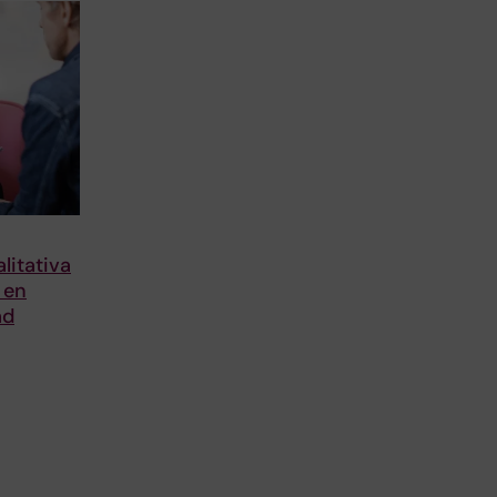
litativa
 en
ad