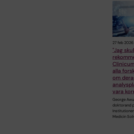
27 feb 2026
"Jag skul
rekomm
Clinicum
alla fors
om dera
analyspl
vara kor
George Awu
doktorand 
Institutionen
Medicin Sol