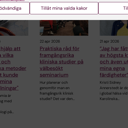
nödvändiga
Tillåt mina valda kakor
Ti
6
22 apr 2026
21 apr 2026
 hjälp att
Praktiska råd för
”Jag har fåt
a vilka
framgångsrika
av högsta k
r och
kliniska studier på
och även u
ska metoder
välbesökt
mina egna
t kunde
seminarium
färdigheter
 mina
Hur planerar och
Kristi Sidney
llningar"
genomför man en
Annerstedt är d
framgångsrik klinisk
i global hälsa vid
amia är
studie? Det var den…
Karolinska…
log med
logi på…