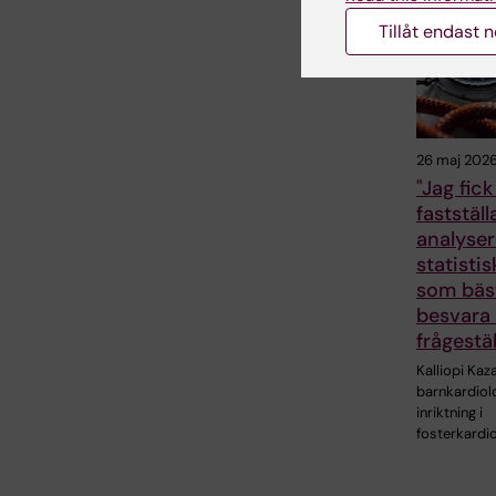
Tillåt endast 
26 maj 202
"Jag fick
fastställ
analyse
statisti
som bäs
besvara
frågestä
Kalliopi Kaz
barnkardio
inriktning i
fosterkardio