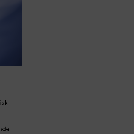
isk
å
ande