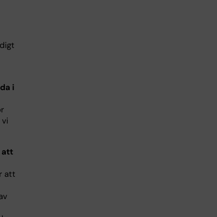
digt
da i
r
 vi
 att
r att
av