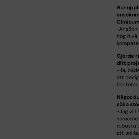
Hur upp
ansöknin
Clinicum
−Ansöknin
hög nivå
kompetens
Gjorde r
ditt proj
−Ja, båd
att desi
hanterar.
Något du
söka stö
−Jag vill
samarbet
robusta s
att anli