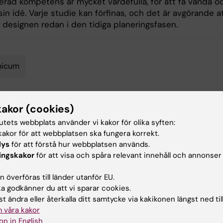
serad kompetens är mycket värdefulla, för att få vända o
sin idé. Varje studie kan förfinas, och det är avgörande a
 designen redan i den tidiga planeringsfasen.
nicum
kakor (cookies)
d av:
Innehål
tutets webbplats använder vi kakor för olika syften:
an
Sand
2026-02-11
akor för att webbplatsen ska fungera korrekt.
lys
för att förstå hur webbplatsen används.
ingskakor
för att visa och spåra relevant innehåll och annonser
 överföras till länder utanför EU.
 godkänner du att vi sparar cookies.
t ändra eller återkalla ditt samtycke via kakikonen längst ned til
ade artiklar
 våra kakor
on in English