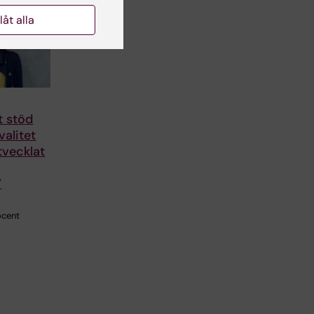
llåt alla
t stöd
valitet
tvecklat
”
ocent