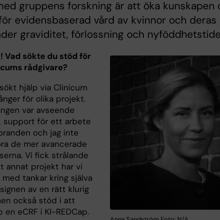
med gruppens forskning är att öka kunskapen 
för evidensbaserad vård av kvinnor och deras
der graviditet, förlossning och nyföddhetstide
a
! Vad sökte du stöd för
icums rådgivare?
sökt hjälp via Clinicum
ånger för olika projekt.
ången var avseende
k support för ett arbete
oranden och jag inte
ra de mer avancerade
erna. Vi fick strålande
ett annat projekt har vi
p med tankar kring själva
ignen av en rätt klurig
men också stöd i att
p en eCRF i KI-REDCap.
Anna Sandström Foto: N/A