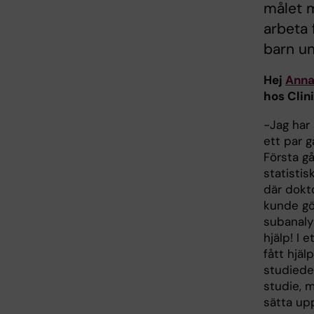
målet 
arbeta 
barn un
Hej
Ann
hos Clin
−Jag har 
ett par g
Första g
statistis
där dokt
kunde gö
subanalys
hjälp! I 
fått hjäl
studiedes
studie, 
sätta up