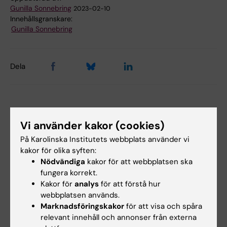
Gunilla Sonnebring
2023-02-10
Innehållsgranskare:
Gunilla Sonnebring
Dela
Relaterade artiklar
Vi använder kakor (cookies)
På Karolinska Institutets webbplats använder vi
kakor för olika syften:
Nödvändiga
kakor för att webbplatsen ska
fungera korrekt.
Kakor för
analys
för att förstå hur
webbplatsen används.
Marknadsföringskakor
för att visa och spåra
21 jul 2026
2 jul 2026
relevant innehåll och annonser från externa
Sociala medier i
Stipendium för