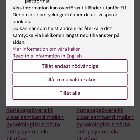
plattformar.
tonåren ökade inte
studie om risk för
Viss information kan överföras till länder utanför EU.
risken för psykisk
astma hos spädbarn
Genom att samtycka godkänner du att vi sparar
ohälsa
efter RSV-infektion
cookies.
Tiden som tonåringar
Varje år delar Astma- och
Du kan när som helst ändra eller återkalla ditt
spenderar på sociala medier
Allergiförbundets
samtycke via kakikonen längst ned till vänster på
kunde inte kopplas till…
Forskningsfond ut Kerstin…
sidan.
Mer information om våra kakor
Read this information in English
Tillåt endast nödvändiga
Tillåt mina valda kakor
Tillåt alla
23 jun 2026
23 jun 2026
Kunskapsöversikt
Kunskapsöversikt
visar samband mellan
visar samband mellan
gynekologisk smärta
gynekologisk smärta
och psykiatriska
och psykiatriska
tillstånd
tillstånd