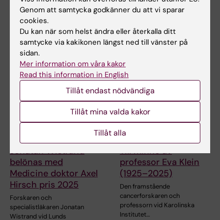
avlidit
KI-professor Anna Mia
Genom att samtycka godkänner du att vi sparar
Ekström gästar KIB-podden i
Professor emerita Sigbritt
cookies.
ett samtal om Face of…
Werner har avlidit vid 86 års
Du kan när som helst ändra eller återkalla ditt
ålder. Sigbritt…
samtycke via kakikonen längst ned till vänster på
sidan.
Mer information om våra kakor
Read this information in English
Tillåt endast nödvändiga
Tillåt mina valda kakor
Tillåt alla
17 mar 2025
23 jan 2025
Jonatan Wistrand
Till minne av
belönas med
professor Eva Klein
Medicine doktor Axel
(1925–2025)
Hirsch pris 2025
Den framstående
cancerforskaren och
Forskaren och
professorn vid Karolinska
specialistläkaren Jonatan
Institutet…
Wistrand vid Lunds