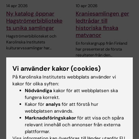
14 apr 2026
10 apr 2026
Ny katalog öppnar
Kraniesamlingen ger
Hagströmerbiblioteke
ledtrådar till
ts unika samlingar
historiska finska
matvanor
Hagströmerbiblioteket och
Karolinska Institutets
En forskargrupp från Finland
kulturarvssamlingar har…
har presenterat de första
resultaten från den…
Vi använder kakor (cookies)
På Karolinska Institutets webbplats använder vi
kakor för olika syften:
Nödvändiga
kakor för att webbplatsen ska
fungera korrekt.
Kakor för
analys
för att förstå hur
webbplatsen används.
Marknadsföringskakor
för att visa och spåra
3 okt 2025
25 apr 2025
relevant innehåll och annonser från externa
KI:s tidigare prorektor
KIB-podden: Aids – i
plattformar.
Sigbritt Werner har
går, i dag, i morgon
Viss information kan överföras till länder utanför EU.