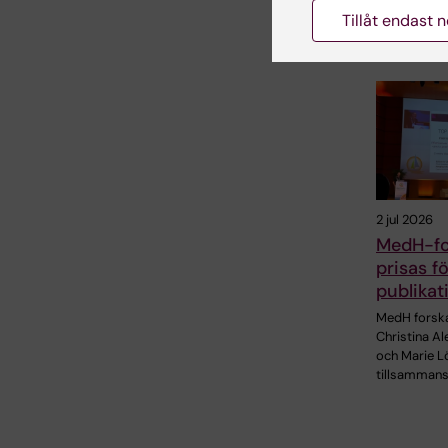
och SciLifeL
Tillåt endast 
utvecklat en
2 jul 2026
MedH-fo
prisas f
publikat
MedH forsk
Christina A
och Marie Lö
tillsamman