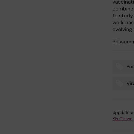
vaccinat
combined
to study
work has 
evolving 
Prissumm
Pri
Tags
Vir
Uppdatera
Kia Olsson