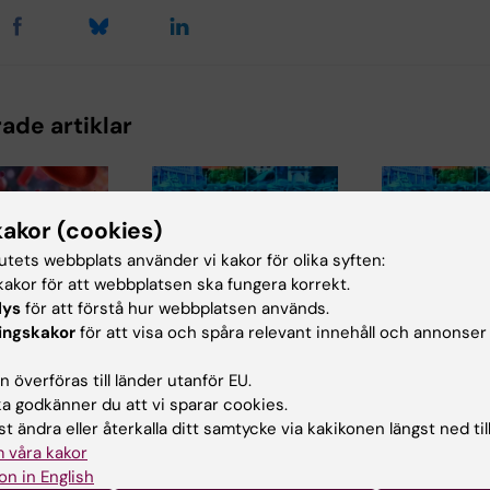
ade artiklar
kakor (cookies)
tutets webbplats använder vi kakor för olika syften:
akor för att webbplatsen ska fungera korrekt.
lys
för att förstå hur webbplatsen används.
3 jul 2026
3 jul 2026
ingskakor
för att visa och spåra relevant innehåll och annonser
 skiljer
CLINTEC-professor
CLINTEC-pr
riska och
tilldelas
tilldelas
 överföras till länder utanför EU.
munceller i
internationellt
internatione
 godkänner du att vi sparar cookies.
v
hederspris
hederspris
t ändra eller återkalla ditt samtycke via kakikonen längst ned til
d
Matthias Löhr,
Matthias Löhr,
 våra kakor
nstitutet
professor i
professor i
on in English