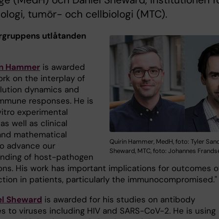
e (MedH) och Daniel Sheward, Institutionen f
ologi, tumör- och cellbiologi (MTC).
rgruppens utlåtanden
in Hammer
is awarded
ork on the interplay of
olution dynamics and
 immune responses. He is
vitro experimental
s well as clinical
and mathematical
Quirin Hammer, MedH, foto: Tyler Sand
o advance our
Sheward, MTC, foto: Johannes Frands
nding of host-pathogen
ions. His work has important implications for outcomes o
ection in patients, particularly the immunocompromised."
el Sheward
is awarded for his studies on antibody
s to viruses including HIV and SARS-CoV-2. He is using