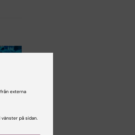
 från externa
ofessor
llt
l vänster på sidan.