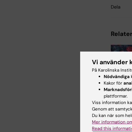
Dela
Relater
Vi använder 
På Karolinska Insti
Nödvändiga
k
Kakor för
ana
6 aug 2026
Marknadsför
Ny metod
plattformar.
mellan f
Viss information kan
sjuka im
Genom att samtycka
blodpro
Du kan när som hels
Forskare vi
Mer information om
Karolinska I
Read this informati