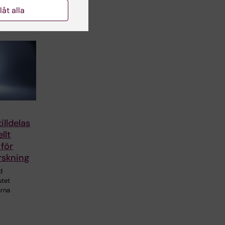
i och
llåt alla
illdelas
llt
för
skning
d
utet
arna