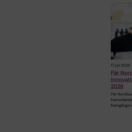
17 jun 2026
Pär Nordl
innovat
2026
Pär Nordlund
framståend
framgångsri