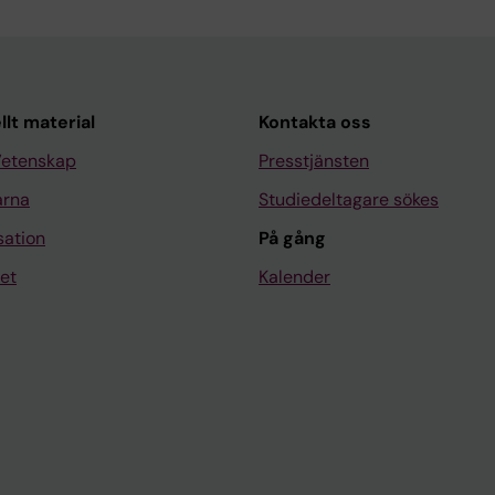
llt material
Kontakta oss
Vetenskap
Presstjänsten
arna
Studiedeltagare sökes
sation
På gång
et
Kalender