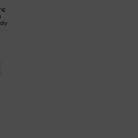
ng,
s
dly