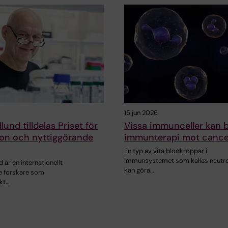
15 jun 2026
und tilldelas Priset för
Vissa immunceller kan 
ion och nyttiggörande
immunterapi mot cance
En typ av vita blodkroppar i
immunsystemet som kallas neutrof
 är en internationellt
kan göra…
e forskare som
kt…