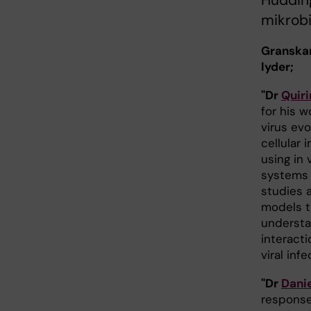
Hudding
mikrobi
Granska
lyder;
"Dr
Quir
for his w
virus ev
cellular
using in 
systems a
studies 
models t
understa
interact
viral inf
"Dr
Dani
response