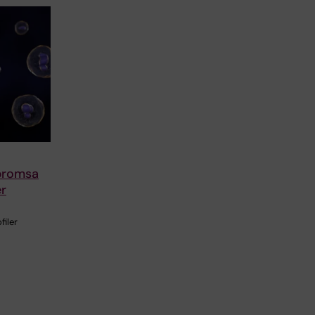
bromsa
r
iler