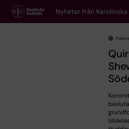
Skip
to
Nyheter från Karolinska 
main
content
Public
Qui
Shew
Söd
Kommitt
besluta
grundfo
tilldel