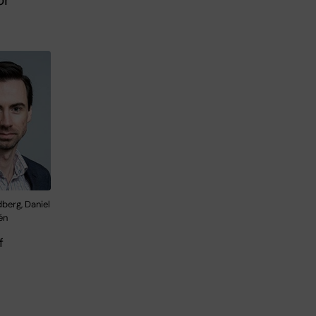
ör
berg, Daniel
én
f