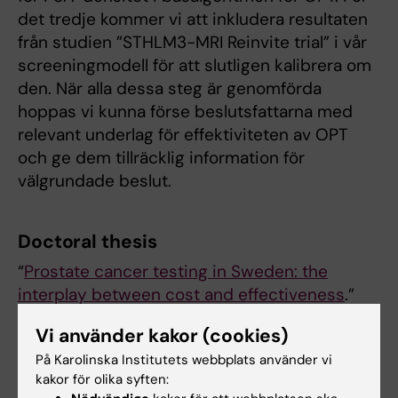
det tredje kommer vi att inkludera resultaten
från studien ”STHLM3-MRI Reinvite trial” i vår
screeningmodell för att slutligen kalibrera om
den. När alla dessa steg är genomförda
hoppas vi kunna förse beslutsfattarna med
relevant underlag för effektiviteten av OPT
och ge dem tillräcklig information för
välgrundade beslut.
Doctoral thesis
“
Prostate cancer testing in Sweden: the
interplay between cost and effectiveness
.”
Shuang Hao. Karolinska Institutet (2022), ISBN:
Vi använder kakor (cookies)
978-91-8016-841-0
På Karolinska Institutets webbplats använder vi
kakor för olika syften: