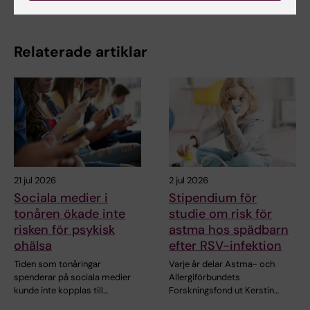
Relaterade artiklar
21 jul 2026
2 jul 2026
Sociala medier i
Stipendium för
tonåren ökade inte
studie om risk för
risken för psykisk
astma hos spädbarn
ohälsa
efter RSV-infektion
Tiden som tonåringar
Varje år delar Astma- och
spenderar på sociala medier
Allergiförbundets
kunde inte kopplas till…
Forskningsfond ut Kerstin…