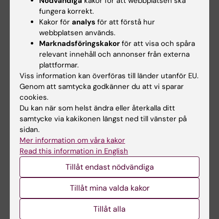
Nödvändiga
kakor för att webbplatsen ska
fungera korrekt.
Links
Kakor för
analys
för att förstå hur
webbplatsen används.
Om forskarutbildning vid KI
Marknadsföringskakor
för att visa och spåra
relevant innehåll och annonser från externa
plattformar.
Kalenderhändelse
Viss information kan överföras till länder utanför EU.
Genom att samtycka godkänner du att vi sparar
cookies.
Epidemiologi
Prostatacancer
Du kan när som helst ändra eller återkalla ditt
Tags
samtycke via kakikonen längst ned till vänster på
sidan.
Mer information om våra kakor
Uppdaterad av:
Read this information in English
Gunilla Sonnebring
2023-02-02
Innehållsgranskare:
Tillåt endast nödvändiga
Gunilla Sonnebring
Tillåt mina valda kakor
Tillåt alla
Dela