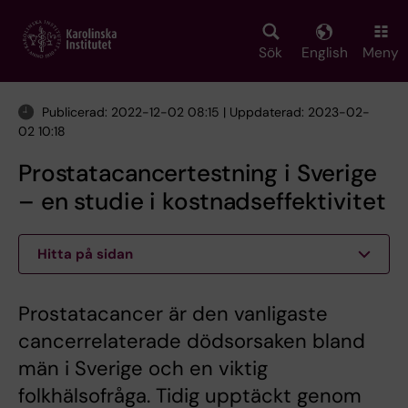
Skip
to
main
Sök
English
Meny
content
Publicerad: 2022-12-02 08:15 | Uppdaterad: 2023-02-
02 10:18
Prostatacancertestning i Sverige
– en studie i kostnadseffektivitet
Hitta på sidan
Prostatacancer är den vanligaste
cancerrelaterade dödsorsaken bland
män i Sverige och en viktig
folkhälsofråga. Tidig upptäckt genom