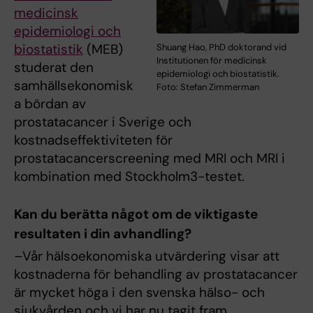
medicinsk
epidemiologi och
biostatistik
(MEB)
Shuang Hao, PhD doktorand vid
Institutionen för medicinsk
studerat den
epidemiologi och biostatistik.
samhällsekonomisk
Foto: Stefan Zimmerman
a bördan av
prostatacancer i Sverige och
kostnadseffektiviteten för
prostatacancerscreening med MRI och MRI i
kombination med Stockholm3-testet.
Kan du berätta något om de viktigaste
resultaten i din avhandling?
–Vår hälsoekonomiska utvärdering visar att
kostnaderna för behandling av prostatacancer
är mycket höga i den svenska hälso- och
sjukvården och vi har nu tagit fram