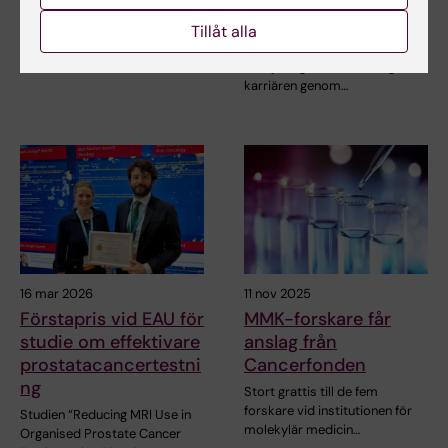
MMK
Den 1 maj 2026 tillträdde Anna
Tillåt alla
Lantz som ny
Cancerfonden satsar på att
forskargruppsledare för MMK…
stödja unga forskare tidigt i
karriären genom…
16 mar 2026
11 nov 2025
Förstapris vid EAU för
MMK-forskare får
studie om effektivare
anslag från
prostatacancertestni
Cancerfonden
ng
Stort grattis till de fem
forskare vid institutionen för
Studien “Reducing MRI Use in
molekylär medicin…
Organised Prostate Cancer