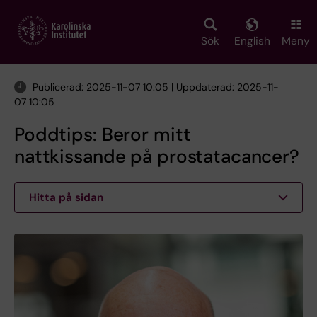
Skip
to
main
Sök
English
Meny
content
Publicerad: 2025-11-07 10:05 | Uppdaterad: 2025-11-
07 10:05
Poddtips: Beror mitt
nattkissande på prostatacancer?
Hitta på sidan