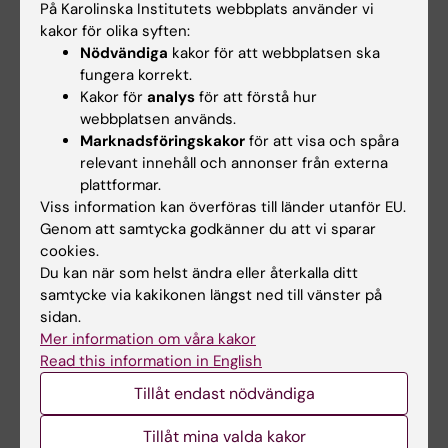
Fler farliga
Avhandling om
På Karolinska Institutets webbplats använder vi
kakor för olika syften:
prostatacancerfall
tillförlitlig AI i klinisk
Nödvändiga
kakor för att webbplatsen ska
hittas med nytt
användning inom
fungera korrekt.
blodtest
prostatacancerpatol
Kakor för
analys
för att förstå hur
ogi
Ett nytt blodtest kan göra det
webbplatsen används.
lättare att hitta de farligaste
I en ny avhandling från
Marknadsföringskakor
för att visa och spåra
formerna av…
Karolinska Institutet studerade
relevant innehåll och annonser från externa
doktorand Xiaoyi…
plattformar.
Viss information kan överföras till länder utanför EU.
Genom att samtycka godkänner du att vi sparar
cookies.
Du kan när som helst ändra eller återkalla ditt
samtycke via kakikonen längst ned till vänster på
sidan.
Mer information om våra kakor
Read this information in English
18 maj 2026
23 mar 2026
Tillåt endast nödvändiga
Anna Lantz är ny
Cancerfonden
forskargruppsledare
finansierar tre
Tillåt mina valda kakor
vid MMK Urologi
forskartjänster vid