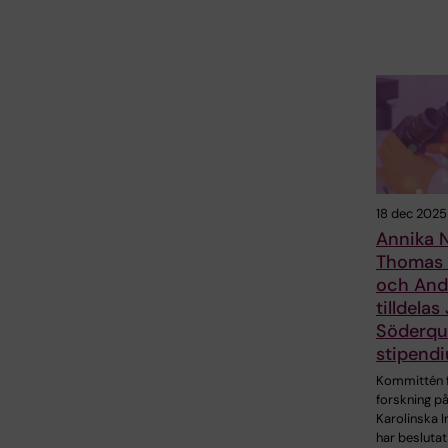
18 dec 2025
Annika N
Thomas R
och And
tilldelas
Söderqu
stipend
Kommittén 
forskning p
Karolinska I
har beslutat