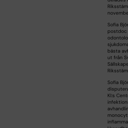
Riksstäm
novembe
Sofia Bj
postdoc 
odontolog
sjukdomar
bästa av
ut från 
Sällskap
Riksstäm
Sofia Bj
disputer
KI:s Cent
infektio
avhandli
monocyte
inflamma