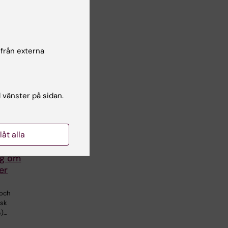
 från externa
l vänster på sidan.
n
llåt alla
tipendium
ng om
er
 och
isk
s)…