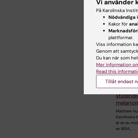
Vi använder 
På Karolinska Insti
Nödvändiga
k
Relater
Kakor för
ana
Marknadsför
plattformar.
Viss information kan
Genom att samtycka
Du kan när som hels
Mer information om
Read this informati
1 jul 2026
KI‑forska
Tillåt endast 
internati
stipendi
melanom
Matthew Hun
Karolinska I
är en av mo
av IBSA…