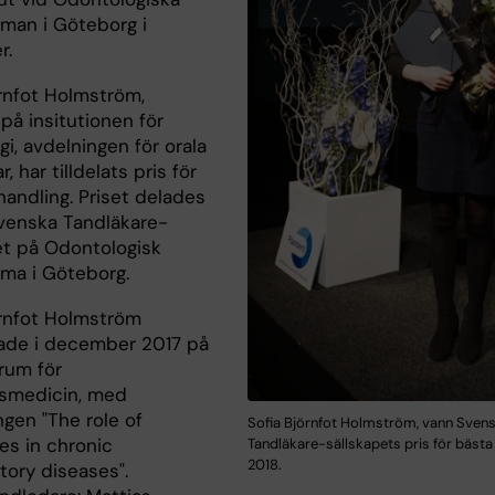
man i Göteborg i
r.
örnfot Holmström,
på insitutionen för
i, avdelningen för orala
, har tilldelats pris för
handling. Priset delades
Svenska Tandläkare-
et på Odontologisk
ma i Göteborg.
örnfot Holmström
ade i december 2017 på
rum för
nsmedicin, med
ngen "The role of
Sofia Björnfot Holmström, vann Sven
s in chronic
Tandläkare-sällskapets pris för bästa
2018.
tory diseases".