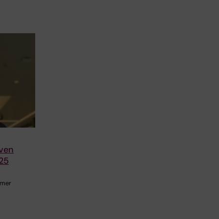
Sven
25
smer