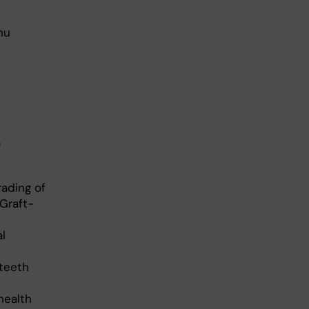
nu
a
rading of
 Graft-
al
 teeth
health