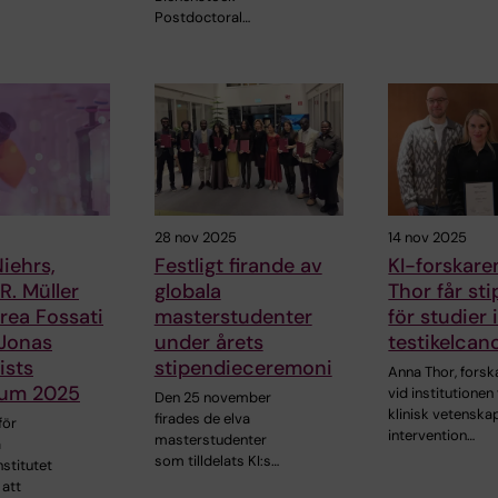
Postdoctoral…
28 nov 2025
14 nov 2025
iehrs,
Festligt firande av
KI-forskar
. Müller
globala
Thor får st
rea Fossati
masterstudenter
för studier
 Jonas
under årets
testikelcan
ists
stipendieceremoni
Anna Thor, forsk
ium 2025
vid institutionen 
Den 25 november
klinisk vetenskap
firades de elva
för
intervention…
masterstudenter
å
som tilldelats KI:s…
nstitutet
 att