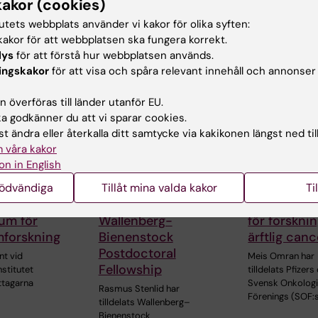
kakor (cookies)
tutets webbplats använder vi kakor för olika syften:
akor för att webbplatsen ska fungera korrekt.
ade artiklar
lys
för att förstå hur webbplatsen används.
ingskakor
för att visa och spåra relevant innehåll och annonser
 överföras till länder utanför EU.
 godkänner du att vi sparar cookies.
t ändra eller återkalla ditt samtycke via kakikonen längst ned til
 våra kakor
on in English
15 apr 2026
20 mar 2026
re tilldelas
Rasmus Stenlid
Meis Omra
nödvändiga
Tillåt mina valda kakor
Ti
onellt
tilldelas
tilldelas s
um för
Wallenberg-
för forskni
forskning
Bienenstock
ärftlig canc
Postdoctoral
t vid
Meis Omran har
Fellowship
nstitutet
tilldelats Pfizers
ttagarna
Svensk Onkolog
Rasmus Stenlid har
Förenings (SOF:
tilldelats Wallenberg–
Bienenstock