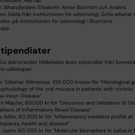
dledare: Mattias
. Bihandledare: Elisabeth Almer Boström och Anders
n, båda från institutionen för odontologi. Sofia arbetar 
doc på institutionen för odontologi i Boströms
rupp.
stipendiater
KI:s doktorander tilldelades även stipendier från Svensk
re-sällskapet:
r Tollemar Wilmenius, 100 000 kronor för “Histological g
ophysiology of the oral mucosa in patients with chronic
us-Host-Disease”
m Majster, 60.000 kr för “Discovery and Validation of Or
arkers of Inflammatory Bowel Disease”
e Adler, 60 000 kr för “Inflammatory mediator profile at
implants, health and disease”
 Jasim, 60 000 kr för “Molecular biomarkers in saliva in 