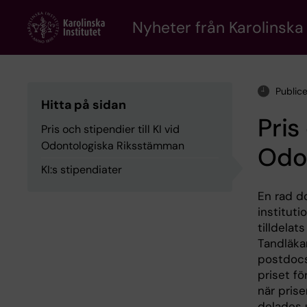
Skip
to
Nyheter från Karolinska 
main
content
Public
Hitta på sidan
Pris
Pris och stipendier till KI vid
Odontologiska Riksstämman
Odo
KI:s stipendiater
En rad do
instituti
tilldelat
Tandläka
postdoc
priset fö
när prise
delades 