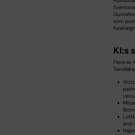
Huvudhan
Svensson
Gustafsso
som post
forskarg
KI:s 
Flera av 
Tandläka
Victo
path
vers
Mirja
Biom
Lotti
and 
Hajer