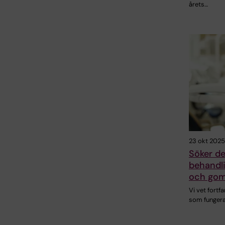
årets…
23 okt 2025
Söker d
behandli
och gom
Vi vet fortf
som fungera