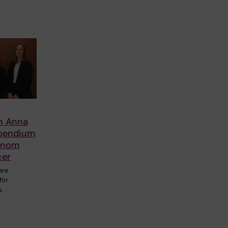
en Anna
ipendium
 inom
cer
are
för
,