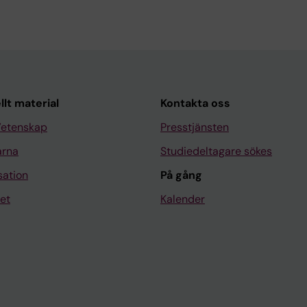
llt material
Kontakta oss
Vetenskap
Presstjänsten
arna
Studiedeltagare sökes
sation
På gång
et
Kalender