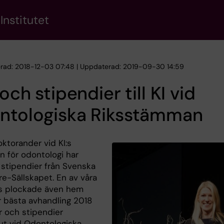
Institutet
erad: 2018-12-03 07:48 | Uppdaterad: 2019-09-30 14:59
 och stipendier till KI vid
ntologiska Riksstämman
ktorander vid KI:s
on för odontologi har
s stipendier från Svenska
re-Sällskapet. En av våra
s plockade även hem
r bästa avhandling 2018
r och stipendier
ut vid Odontologiska