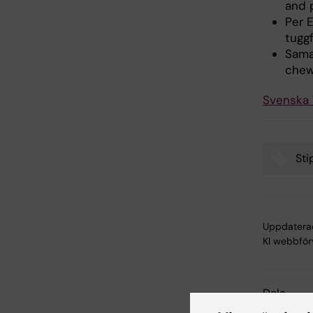
and 
Per E
tugg
Sama
chewi
Svenska 
Sti
Tags
Uppdatera
KI webbför
Dela