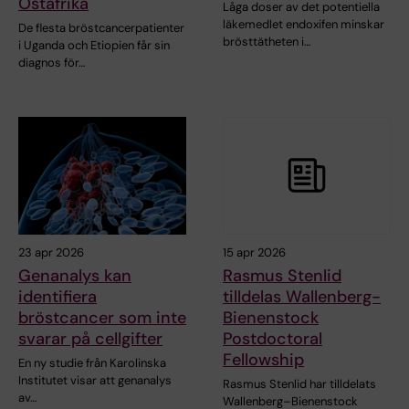
Östafrika
Låga doser av det potentiella
läkemedlet endoxifen minskar
De flesta bröstcancerpatienter
brösttätheten i…
i Uganda och Etiopien får sin
diagnos för…
23 apr 2026
15 apr 2026
Genanalys kan
Rasmus Stenlid
identifiera
tilldelas Wallenberg-
bröstcancer som inte
Bienenstock
svarar på cellgifter
Postdoctoral
Fellowship
En ny studie från Karolinska
Institutet visar att genanalys
Rasmus Stenlid har tilldelats
av…
Wallenberg–Bienenstock