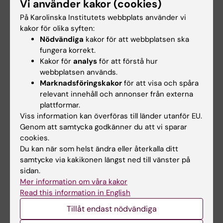
Tags
Vi använder kakor (cookies)
På Karolinska Institutets webbplats använder vi
kakor för olika syften:
Uppdaterad av:
Nödvändiga
kakor för att webbplatsen ska
Erika Rindsjö
2025-03-20
fungera korrekt.
Kakor för
analys
för att förstå hur
webbplatsen används.
Dela
Marknadsföringskakor
för att visa och spåra
relevant innehåll och annonser från externa
plattformar.
Viss information kan överföras till länder utanför EU.
Relaterade artiklar
Genom att samtycka godkänner du att vi sparar
cookies.
Du kan när som helst ändra eller återkalla ditt
samtycke via kakikonen längst ned till vänster på
sidan.
Mer information om våra kakor
Read this information in English
Tillåt endast nödvändiga
7 aug 2026
1 jul 2026