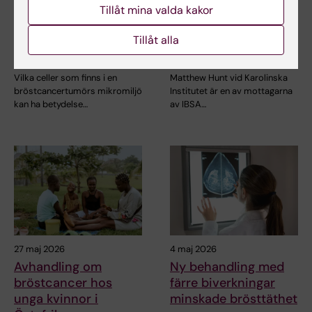
Tillåt mina valda kakor
Celler i tumörens
KI‑forskare tilldelas
mikromiljö kan
internationellt
Tillåt alla
påverka
stipendium för
hormonbehandling
melanomforskning
Vilka celler som finns i en
Matthew Hunt vid Karolinska
bröstcancertumörs mikromiljö
Institutet är en av mottagarna
kan ha betydelse…
av IBSA…
27 maj 2026
4 maj 2026
Avhandling om
Ny behandling med
bröstcancer hos
färre biverkningar
unga kvinnor i
minskade brösttäthet