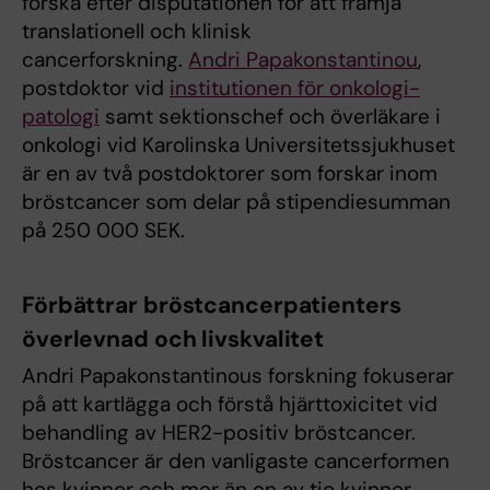
forska efter disputationen för att främja
translationell och klinisk
cancerforskning.
Andri Papakonstantinou
,
postdoktor vid
institutionen för onkologi-
patologi
samt sektionschef och överläkare i
onkologi vid Karolinska Universitetssjukhuset
är en av två postdoktorer som forskar inom
bröstcancer som delar på stipendiesumman
på 250 000 SEK.
Förbättrar bröstcancerpatienters
överlevnad och livskvalitet
Andri Papakonstantinous forskning fokuserar
på att kartlägga och förstå hjärttoxicitet vid
behandling av HER2-positiv bröstcancer.
Bröstcancer är den vanligaste cancerformen
hos kvinnor och mer än en av tio kvinnor