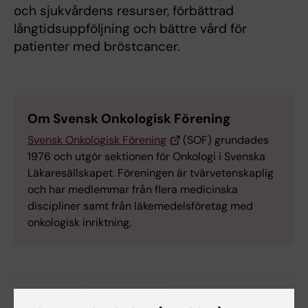
och sjukvårdens resurser, förbättrad
långtidsuppföljning och bättre vård för
patienter med bröstcancer.
Om Svensk Onkologisk Förening
Svensk Onkologisk Förening
(SOF) grundades
1976 och utgör sektionen för Onkologi i Svenska
Läkaresällskapet. Föreningen är tvärvetenskaplig
och har medlemmar från flera medicinska
discipliner samt från läkemedelsföretag med
onkologisk inriktning,
Stipendier
Bröstcancer