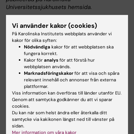
Universitetssjukhusets hemsida.
Vi använder kakor (cookies)
På Karolinska Institutets webbplats använder vi
Om Life Science-konferensen –
kakor för olika syften:
precisionsmedicinens era
Nödvändiga
kakor för att webbplatsen ska
fungera korrekt.
Konferensen sätter fokus på Life Sciences
med
Kakor för
analys
för att förstå hur
syftet att ta nästa steg i hur precisionsmedicinen
webbplatsen används.
ska utvecklas och organiseras – en central fråga
Marknadsföringskakor
för att visa och spåra
för Europa. Evenemanget ger tillfälle till
relevant innehåll och annonser från externa
internationell dialog och samverkan mellan de
plattformar.
Viss information kan överföras till länder utanför EU.
viktigaste aktörerna. Konferensen kommer att
Genom att samtycka godkänner du att vi sparar
belysa vikten av forskning och innovation,
cookies.
uppmärksamma möjligheter och utmaningar och
Du kan när som helst ändra eller återkalla ditt
staka ut kursen för Europa framöver.
samtycke via kakikonen längst ned till vänster på
För inledningsanförandena står energi- och
sidan.
näringsminister Ebba Busch, socialminister Jakob
Mer information om våra kakor