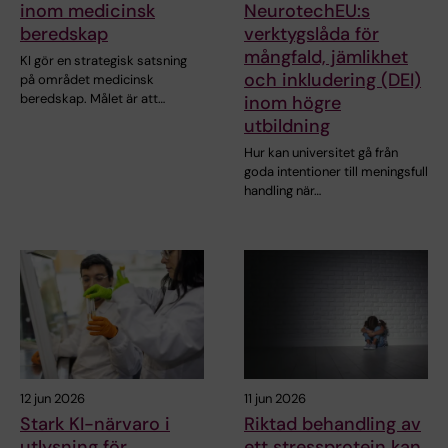
inom medicinsk
NeurotechEU:s
beredskap
verktygslåda för
mångfald, jämlikhet
KI gör en strategisk satsning
och inkludering (DEI)
på området medicinsk
beredskap. Målet är att…
inom högre
utbildning
Hur kan universitet gå från
goda intentioner till meningsfull
handling när…
12 jun 2026
11 jun 2026
Stark KI-närvaro i
Riktad behandling av
utlysning för
ett stressprotein kan