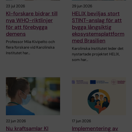
23 jul 2026
29 jun 2026
KI-forskare bidrar till
HELIX beviljas stort
nya WHO-riktlinjer
STINT-anslag för att
för att förebygga
bygga långsiktig
demens
ekosystemsplattform
med Brasilien
Professor Miia Kivipelto och
flera forskare vid Karolinska
Karolinska Institutet leder det
Institutet har…
nystartade projektet HELIX,
som har…
22 jun 2026
17 jun 2026
Nu kraftsamlar KI
Implementering av