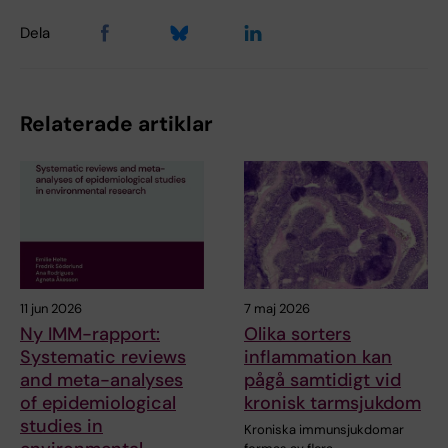
Dela
Relaterade artiklar
11 jun 2026
7 maj 2026
Ny IMM-rapport:
Olika sorters
Systematic reviews
inflammation kan
and meta-analyses
pågå samtidigt vid
of epidemiological
kronisk tarmsjukdom
studies in
Kroniska immunsjukdomar