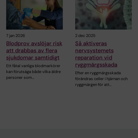
7 jan 2026
2 dec 2025
Blodprov avslöjar risk
Så aktiveras
att drabbas av flera
nervsystemets
sjukdomar samtidigt
reparation vid
ryggmärgsskada
Ett fåtal vanliga blodmarkörer
kan förutsäga både vilka äldre
Efter en ryggmärgsskada
personer som…
förändras celler i hjärnan och
ryggmärgen för att…