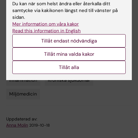
Publikation
Du kan när som helst ändra eller återkalla ditt
samtycke via kakikonen längst ned till vänster på
”
Microbe-host interplay in atopic dermatitis
sidan.
and psoriasis
,” Nanna Fyhrquist, Björn
Mer information om våra kakor
Andersson, Harri Alenuis et al., Nature
Read this information in English
Communications, 16 oktober 2019, DOI:
Tillåt endast nödvändiga
10.1038/s41467-019-12253-y
Tillåt mina valda kakor
Bakteriologi
Cell- och molekylärbiologi
Tillåt alla
Tags
Inflammation
Kroniska sjukdomar
Miljömedicin
Uppdaterad av:
Anna Molin
2019-10-18