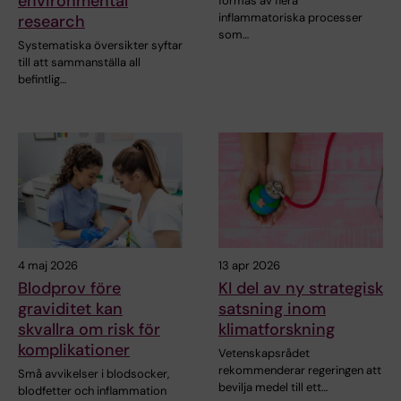
environmental
formas av flera
inflammatoriska processer
research
som…
Systematiska översikter syftar
till att sammanställa all
befintlig…
4 maj 2026
13 apr 2026
Blodprov före
KI del av ny strategisk
graviditet kan
satsning inom
skvallra om risk för
klimatforskning
komplikationer
Vetenskapsrådet
rekommenderar regeringen att
Små avvikelser i blodsocker,
bevilja medel till ett…
blodfetter och inflammation