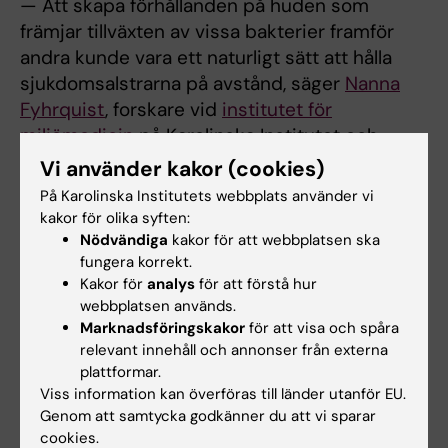
— Att skapa förhållanden på huden som
främjar tillväxten av vissa bakterier framför
andra kunde vara ett naturligt sätt att hålla
sjukdomsalstrarna på avstånd, säger
Nanna
Fyhrquist
, forskare vid
institutet för
miljömedicin
på Karolinska Institutet och
studiens huvudförfattare.
Vi använder kakor (cookies)
På Karolinska Institutets webbplats använder vi
Studien finansierades med hjälp av Knut och
kakor för olika syften:
Alice Wallenbergs Stiftelse, the National
Nödvändiga
kakor för att webbplatsen ska
Institute for Health Research, Dunhill Medical
fungera korrekt.
Trust, Association pour la Recherche contre le
Kakor för
analys
för att förstå hur
webbplatsen används.
Cancer (ARC), European Research Council,
Marknadsföringskakor
för att visa och spåra
Institute National de la Santé et de la
relevant innehåll och annonser från externa
Recherche Médicale, INCA, Fondation ARSEP,
plattformar.
ANR och BIOMAP IMI2.
Viss information kan överföras till länder utanför EU.
Genom att samtycka godkänner du att vi sparar
cookies.