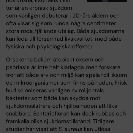
hos vuxna. Psoriasis i sin
tur är en kronisk sjukdom
som vanligen debuterar i 20-års åldern och
ofta visar sig som runda, några centimeter
stora röda, fjällande utslag. Båda sjukdomarna
kan leda till försämrad livskvalitet, med både
fysiska och psykologiska effekter.
Orsakerna bakom atopiskt eksem och
psoriasis är inte helt klarlagda, men forskare
tror att både arv och miljö kan spela roll liksom
de mikroorganismer som finns på huden. Frisk
hud koloniseras vanligen av miljontals
bakterier som både kan skydda mot
sjukdomsalstrare och hjälpa huden att läka
snabbare. Bakteriefloran kan dock rubbas och
framkalla olika sjukdomstillstånd. Tidigare
studier har visat att
S. aureus
kan utlösa