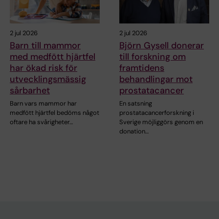
2 jul 2026
2 jul 2026
Barn till mammor
Björn Gysell donerar
med medfött hjärtfel
till forskning om
har ökad risk för
framtidens
utvecklingsmässig
behandlingar mot
sårbarhet
prostatacancer
Barn vars mammor har
En satsning
medfött hjärtfel bedöms något
prostatacancerforskning i
oftare ha svårigheter…
Sverige möjliggörs genom en
donation…