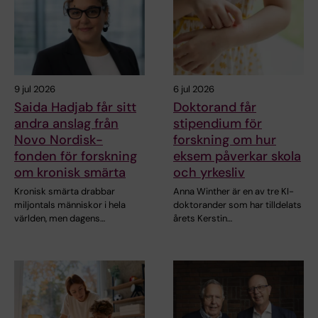
9 jul 2026
6 jul 2026
Saida Hadjab får sitt
Doktorand får
andra anslag från
stipendium för
Novo Nordisk-
forskning om hur
fonden för forskning
eksem påverkar skola
om kronisk smärta
och yrkesliv
Kronisk smärta drabbar
Anna Winther är en av tre KI-
miljontals människor i hela
doktorander som har tilldelats
världen, men dagens…
årets Kerstin…