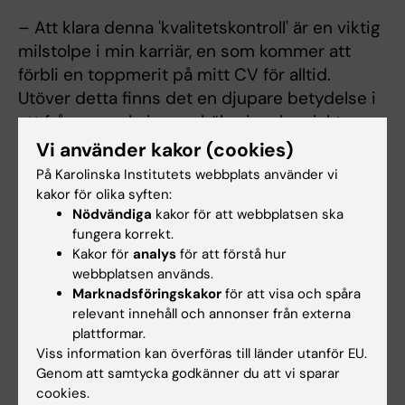
– Att klara denna 'kvalitetskontroll' är en viktig
milstolpe i min karriär, en som kommer att
förbli en toppmerit på mitt CV för alltid.
Utöver detta finns det en djupare betydelse i
att frågan om kvinnors hälsa i en kemiskt
förändrad miljö är värd ERC-finansiering. Min
Vi använder kakor (cookies)
forskningspassion ligger i kemikalier och
På Karolinska Institutets webbplats använder vi
fertilitet hos kvinnor, ett område som har
kakor för olika syften:
förbisetts och understuderats, och som inte
Nödvändiga
kakor för att webbplatsen ska
fungera korrekt.
är det lättaste att få finansiering för.
Kakor för
analys
för att förstå hur
webbplatsen används.
– Att övertyga granskarna och ERC om vikten
Marknadsföringskakor
för att visa och spåra
och brådskan av detta ämne, och förespråka
relevant innehåll och annonser från externa
omedelbara åtgärder, är min största
plattformar.
prestation. Nu har jag chansen att göra en
Viss information kan överföras till länder utanför EU.
meningsfull skillnad och bidra till att
Genom att samtycka godkänner du att vi sparar
cookies.
förverkliga de svenska och europeiska