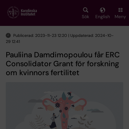
Skip
to
main
Sök
English
Meny
content
Publicerad: 2023-11-23 12:20 | Uppdaterad: 2024-10-
29 12:41
Pauliina Damdimopoulou får ERC
Consolidator Grant för forskning
om kvinnors fertilitet