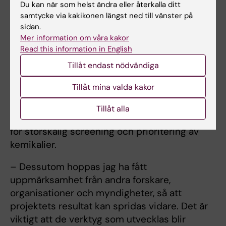
Du kan när som helst ändra eller återkalla ditt
visionerna om en kemikaliesäker miljö.
samtycke via kakikonen längst ned till vänster på
sidan.
Vad förväntar du dig att ha åstadkommit
Mer information om våra kakor
efter projektets fem år?
Read this information in English
– Jag förväntar mig att ha fått viktig kunskap
Tillåt endast nödvändiga
om de molekylära vägar som kan störas av
Tillåt mina valda kakor
miljökemikalier i mänskliga äggstockar och
embryon. Jag förväntar mig att ha utvecklat
Tillåt alla
nya och relevanta cellsystem som är lämpliga
för storskalig screening och prioritering av
kemikalier.
– Dessutom hoppas jag ha fått
uppmärksamhet från andra forskare,
organisationer och myndigheter, så att
projektets resultat kan spridas vidare. Det är
viktigt att de verktyg som utvecklas blir