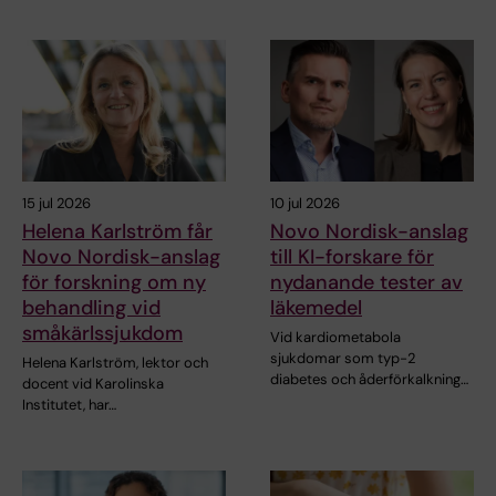
15 jul 2026
10 jul 2026
Helena Karlström får
Novo Nordisk-anslag
Novo Nordisk-anslag
till KI-forskare för
för forskning om ny
nydanande tester av
behandling vid
läkemedel
småkärlssjukdom
Vid kardiometabola
sjukdomar som typ-2
Helena Karlström, lektor och
diabetes och åderförkalkning…
docent vid Karolinska
Institutet, har…