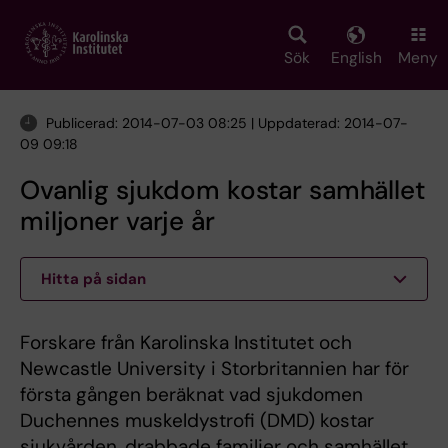
Skip
to
main
Sök
English
Meny
content
Publicerad: 2014-07-03 08:25 | Uppdaterad: 2014-07-
09 09:18
Ovanlig sjukdom kostar samhället
miljoner varje år
Hitta på sidan
Forskare från Karolinska Institutet och
Newcastle University i Storbritannien har för
första gången beräknat vad sjukdomen
Duchennes muskeldystrofi (DMD) kostar
sjukvården, drabbade familjer och samhället