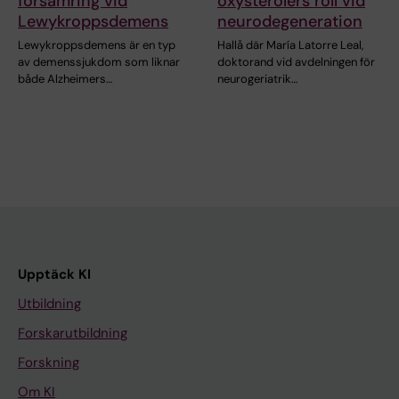
försämring vid
oxysterolers roll vid
Lewykroppsdemens
neurodegeneration
Lewykroppsdemens är en typ
Hallå där María Latorre Leal,
av demenssjukdom som liknar
doktorand vid avdelningen för
både Alzheimers…
neurogeriatrik…
Upptäck KI
Utbildning
Forskarutbildning
Forskning
Om KI