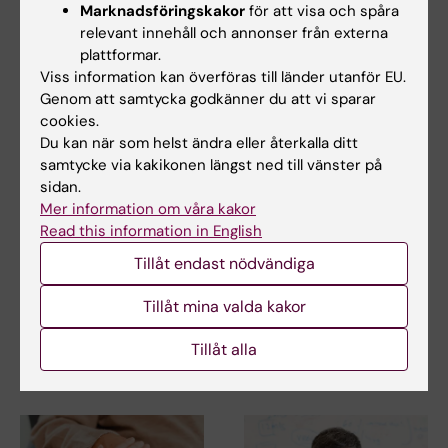
Relaterade artiklar
Marknadsföringskakor
för att visa och spåra
relevant innehåll och annonser från externa
plattformar.
Viss information kan överföras till länder utanför EU.
Genom att samtycka godkänner du att vi sparar
cookies.
Du kan när som helst ändra eller återkalla ditt
samtycke via kakikonen längst ned till vänster på
sidan.
20 jan 2026
15 okt 2025
Mer information om våra kakor
Luftföroreningar kan
Ny
Read this information in English
öka risken för ALS
hjärnavbildningstekni
Tillåt endast nödvändiga
k kan upptäcka tidig
Långvarig exponering för
frontallobsdemens
luftföroreningar kan kopplas till
Tillåt mina valda kakor
ökad risk för…
En internationell studie ledd av
forskare vid Karolinska
Tillåt alla
Institutet visar…