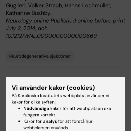
Guglieri, Volker Straub, Hanns Lochmüller,
Katharine Bushby.
Neurology online Published online before print
July 2, 2014, doi:
10.1212/WNL.0000000000000669
Neurodegenerativa sjukdomar
Tags
Uppdaterad av:
Webb Admin
Vi använder kakor (cookies)
2014-07-09
På Karolinska Institutets webbplats använder vi
kakor för olika syften:
Dela
Nödvändiga
kakor för att webbplatsen ska
fungera korrekt.
Kakor för
analys
för att förstå hur
webbplatsen används.