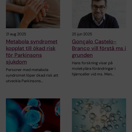
21 aug 2025
25 jun 2025
Metabola syndromet
Gonçalo Castelo-
kopplat till ökad risk
Branco vill förstå ms i
för Parkinsons
grunden
sjukdom
Hans forskning visar på
molekylära förändringar i
Personer med metabola
hjärnceller vid ms. Men…
syndromet löper ökad risk att
utveckla Parkinsons…