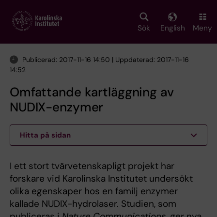
Skip
to
main
Sök
English
Meny
content
Publicerad: 2017-11-16 14:50 | Uppdaterad: 2017-11-16
14:52
Omfattande kartläggning av
NUDIX-enzymer
Hitta på sidan
I ett stort tvärvetenskapligt projekt har
forskare vid Karolinska Institutet undersökt
olika egenskaper hos en familj enzymer
kallade NUDIX-hydrolaser. Studien, som
publiceras i
Nature Communications
, ger nya