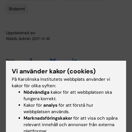
Biokemi
Uppdaterad av:
Webb Admin
2017-11-16
Dela
Vi använder kakor (cookies)
På Karolinska Institutets webbplats använder vi
kakor för olika syften:
Relaterade artiklar
Nödvändiga
kakor för att webbplatsen ska
fungera korrekt.
Kakor för
analys
för att förstå hur
webbplatsen används.
Marknadsföringskakor
för att visa och spåra
relevant innehåll och annonser från externa
plattformar.