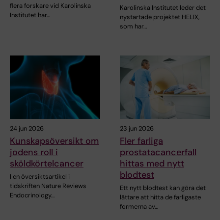
flera forskare vid Karolinska
Karolinska Institutet leder det
Institutet har…
nystartade projektet HELIX,
som har…
24 jun 2026
23 jun 2026
Kunskapsöversikt om
Fler farliga
jodens roll i
prostatacancerfall
sköldkörtelcancer
hittas med nytt
blodtest
I en översiktsartikel i
tidskriften Nature Reviews
Ett nytt blodtest kan göra det
Endocrinology…
lättare att hitta de farligaste
formerna av…