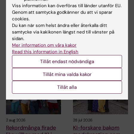
Viss information kan överföras till länder utanför EU.
7 aug 2026
5 aug 2026
Genom att samtycka godkänner du att vi sparar
Celler i tumörens
Hög följsamhet trots
cookies.
mikromiljö kan
täta kontroller av
Du kan när som helst ändra eller återkalla ditt
påverka
barn med ärftlig
samtycke via kakikonen längst ned till vänster på
hormonbehandling
cancerrisk
sidan.
Mer information om våra kakor
Vilka celler som finns i en
Barn med en ärftlig variant i
Read this information in English
bröstcancertumörs mikromiljö
genen TP53 följer i hög grad
kan ha betydelse…
rekommenderade…
Tillåt endast nödvändiga
Tillåt mina valda kakor
Tillåt alla
2 aug 2026
28 jul 2026
Rekordmånga firade
KI-forskare bakom