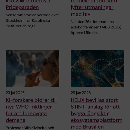
lika villkor med KI i
modekreation som
Prideparaden
lyfter utmaningar
med hiv
Sensommarsolen värmde över
Stockholm när Karolinska
När den 26:e internationella
Institutet deltog i…
aidskonferensen (AIDS 2026)
öppnar i Rio de…
23 jul 2026
29 jun 2026
KI-forskare bidrar till
HELIX beviljas stort
nya WHO-riktlinjer
STINT-anslag för att
för att förebygga
bygga långsiktig
demens
ekosystemsplattform
med Brasilien
Professor Miia Kivipelto och