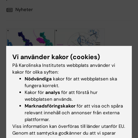
Nyheter
Vi använder kakor (cookies)
På Karolinska Institutets webbplats använder vi
11 mar 2022
kakor för olika syften:
Nödvändiga
kakor för att webbplatsen ska
Kristallografi, cryo-EM och AlphaFold: en perfekt trio som
fungera korrekt.
kastar ljus över viktiga antibakteriella proteiner
Kakor för
analys
för att förstå hur
Ett team, under ledning av Karolinska Institutet, har
webbplatsen används.
kombinerat artificiell intelligens (AI) och strukturbiologi
Marknadsföringskakor
för att visa och spåra
för att få insikter om två liknande protein som kan
relevant innehåll och annonser från externa
förhindra bakteriell infektion i urinvägarna respektive
plattformar.
mag-tarmsystemet. Resultatet har nu publicerats i
Viss information kan överföras till länder utanför EU.
"Nature Structural & Molecular Biology".
Genom att samtycka godkänner du att vi sparar