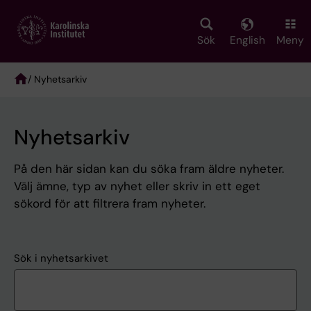
Skip
to
main
Sök
English
Meny
content
/ Nyhetsarkiv
Breadcrumb
Nyhetsarkiv
På den här sidan kan du söka fram äldre nyheter.
Välj ämne, typ av nyhet eller skriv in ett eget
sökord för att filtrera fram nyheter.
Sök i nyhetsarkivet